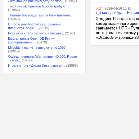
Датамайнер раскрыл дату релиза...
(31957)
Тысячи сотрудников Google требуют...
iXBT
, 2024-04-16 12:10
(27882)
До конца года в Росс
Thermaltake представила блок питания,...
Холдинг Росэлектрони
(26366)
камер машинного зрен
Chrome для Android стал заметно
занимается НПП «Пуль
плавнее: Google...
(22319)
по технологическому 
Россияне стали звонить и писать...
(21931)
«ЭкспоЭлектроника-202
Вышел релиз OpenIDE Pro —
корпоративной...
(20470)
Mitsubishi начнёт выпускать по 1000...
(20019)
Owlcat починила Warhammer 40,000: Rogue
Trader...
(19372)
Игра в стиле «Джона Уика», новая...
(18888)