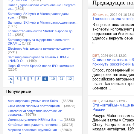
спутниковой:...
(1652)
Предыдущие но
Павел Дуров назвал исчезновение Telegram
из...
(1593)
Samsung, SK hynix и Micron распродали
3Dnews.ru
, 2024-04-16 13:
всю...
(1789)
Transsion стала четв
Samsung, SK hynix и Micron распродали все...
В оценках аналитикам
(1865)
эксперты используют 
Количество абонентов Starlink выросло до
подмечаются без иска
12...
(2051)
удалось вернуть себе
Samsung вернула лидерство в сегменте
с...
DRAM,...
(1472)
Electronic Arts закрыла рекордную сделку и...
(2211)
iXBT
, 2024-04-16 12:02
Samsung анонсировала память zHBM и
Стоило ли затевать сб
zNAND-O,...
(1490)
покинуть российский 
Первый отчёт SpaceX после IPO: компания...
(2154)
Опрос, проведенный и
дилерских автохолдинг
<
5
6
7
8
9
10
11
12
российского авторынка
>
Livan. Так считают тр
брендов...
Популярные
Анонсированы умные очки Solos...
(56228)
iXBT
, 2024-04-16 12:05
Эти «китайцы» чаще вс
США стали главным поставщиком...
(39488)
России
Character.AI запустила короткие ИИ-
сериалы...
(39076)
Ресурс Motor назвал 
Инженеры уложили HBM на бок —...
(38883)
Данные взяты у Страхо
Chery. На долю этого 
Китайские специалисты заявили,...
(33723)
каждая четвёртая. 19%
Морские сражения, крупнейшая...
(32960)