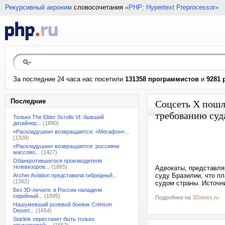
Рекурсивный акроним
словосочетания
«PHP: Hypertext Preprocessor»
За последние 24 часа нас посетили
131358 программистов
и
9281 
Последние
Соцсеть X пошл
требованию суд
Только The Elder Scrolls VI: бывший
дизайнер...
(1890)
«Раскладушки» возвращаются: «Мегафон»...
(1328)
«Раскладушки» возвращаются: россияне
массово...
(1427)
Обанкротившегося производителя
телевизоров...
(1865)
Адвокаты, представля
суду Бразилии, что п
Archer Aviation представила гибридный...
(1382)
судом страны. Источни
Без 3D-печати: в России наладили
серийный...
(1895)
Подробнее на
3Dnews.ru
Нашумевший ролевой боевик Crimson
Desert...
(1654)
Starlink перестанет быть только