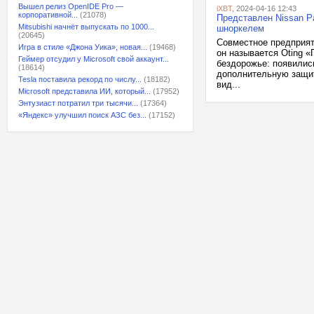
Вышел релиз OpenIDE Pro —
iXBT
, 2024-04-16 12:43
корпоративной...
(21078)
Представлен Nissan P
Mitsubishi начнёт выпускать по 1000...
шноркелем
(20645)
Совместное предприяти
Игра в стиле «Джона Уика», новая...
(19468)
он называется Oting 
Геймер отсудил у Microsoft свой аккаунт...
бездорожье: появилис
(18614)
дополнительную защит
Tesla поставила рекорд по числу...
(18182)
вид...
Microsoft представила ИИ, который...
(17952)
Энтузиаст потратил три тысячи...
(17364)
«Яндекс» улучшил поиск АЗС без...
(17152)