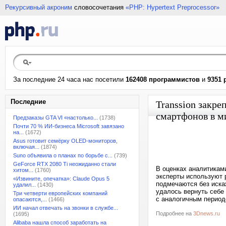
Рекурсивный акроним
словосочетания
«PHP: Hypertext Preprocessor»
За последние 24 часа нас посетили
162408 программистов
и
9351 
Последние
Transsion закр
смартфонов в м
Предзаказы GTA VI «настолько...
(1738)
Почти 70 % ИИ-бизнеса Microsoft завязано
на...
(1672)
Asus готовит семёрку OLED-мониторов,
включая...
(1874)
Suno объявила о планах по борьбе с...
(739)
GeForce RTX 2080 Ti неожиданно стали
В оценках аналитикам
хитом...
(1760)
эксперты используют 
«Извините, опечатка»: Claude Opus 5
подмечаются без иска
удалил...
(1430)
удалось вернуть себе
Три четверти европейских компаний
с аналогичным период
опасаются,...
(1466)
ИИ начал отвечать на звонки в службе...
Подробнее на
3Dnews.ru
(1695)
Alibaba нашла способ заработать на