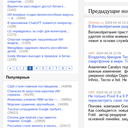
открытом...
(1180)
Вашингтон расследует доступ Китая к...
Предыдущие но
(1182)
ИИ впервые создал жизнеспособные вирусы
— в...
(1660)
3Dnews.ru
, 2024-04-16 13:
В приложении ChatGPT появится генератор...
В Великобритании ра
(1198)
LG оправдалась за софт для мониторов,...
Великобритания прист
(1273)
уделяя особое вниман
Опасная тенденция: нашумевшая ИИ-
лежит в основе службы
модель...
(1339)
Минцифры задумало лишить российских
детей...
(1334)
iXBT
, 2024-04-16 12:29
Geely Monjaro выходит в премиум: в Китае...
Владелец брендов Tecn
(1240)
смартфонов в мире. T
Аналитики Canalys по
<
1
2
3
4
5
6
7
8
>
важные изменения. фот
уверенно обойдя Oppo
Популярные
Infinix, Tecno и Itel.
США стали главным поставщиком...
(40899)
Character.AI запустила короткие ИИ-
iXBT
, 2024-04-16 12:38
сериалы...
(40245)
Не только Pixel 9 и 9 P
Инженеры уложили HBM на бок —...
(39891)
пересмотреть свою л
Морские сражения, крупнейшая...
(34095)
Похоже, компания Goo
Тысячи сотрудников Google требуют...
Как сообщается, новый
(29621)
Fold. автор рендеров:
Chrome для Android стал заметно
основной линейке, зао
плавнее: Google...
(23858)
Россияне стали звонить и писать...
(22617)