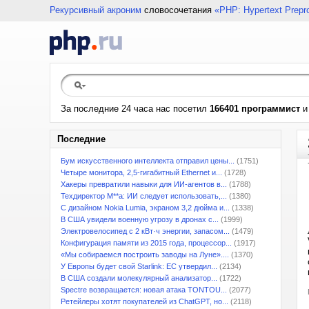
Рекурсивный акроним
словосочетания
«PHP: Hypertext Prepr
За последние 24 часа нас посетил
166401 программист
Последние
Бум искусственного интеллекта отправил цены...
(1751)
Четыре монитора, 2,5-гигабитный Ethernet и...
(1728)
Хакеры превратили навыки для ИИ-агентов в...
(1788)
Техдиректор M**a: ИИ следует использовать,...
(1380)
С дизайном Nokia Lumia, экраном 3,2 дюйма и...
(1338)
В США увидели военную угрозу в дронах с...
(1999)
Электровелосипед с 2 кВт·ч энергии, запасом...
(1479)
Конфигурация памяти из 2015 года, процессор...
(1917)
«Мы собираемся построить заводы на Луне»....
(1370)
У Европы будет свой Starlink: ЕС утвердил...
(2134)
В США создали молекулярный анализатор...
(1722)
Spectre возвращается: новая атака TONTOU...
(2077)
Ретейлеры хотят покупателей из ChatGPT, но...
(2118)