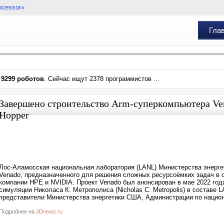
ocessor»
Гла
и
9299 роботов
. Сейчас ищут 2378 программистов ...
Завершено строительство Arm-суперкомпьютера Ven
Hopper
Лос-Аламосская национальная лаборатория (LANL) Министерства энерг
Venado, предназначенного для решения сложных ресурсоёмких задач в 
компании HPE и NVIDIA. Проект Venado был анонсирован в мае 2022 год
симуляции Николаса К. Метрополиса (Nicholas C. Metropolis) в составе
представители Министерства энергетики США, Администрации по национ
Подробнее на
3Dnews.ru