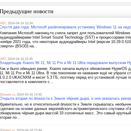
Предыдущие новости
iXBT
, 2024-04-16 15:34
Спустя два года: Microsoft разблокировала установку Windows 11 на недо
Компания Microsoft наконец-то сняла запрет для пользователей Windows
аудиодрайверами Intel Smart Sound Technology (SST) и процессорами Int
ноябре 2021 года, что некоторые аудиодрайверы Intel (версии 10.29.0.51
смерти» (BSOD) на...
iXBT
, 2024-04-16 15:45
Владельцев Xiaomi Mi 11, Mi 11 Pro и Mi 11 Ultra порадовали выпуском H
Как и было обещано ранее, Xiaomi начала выпуск обновления HyperOS д
11, Mi 11 Pro и Mi 11 Ultra. В том поколении из названия ещё не убрали
1.0.2.0.UKACNXM и весит 5,3 ГБ, поэтому перед его установкой лучше п
поставляется в комплекте с...
3Dnews.ru
, 2024-04-16 14:40
Открыта вторая по близости к Земле чёрная дыра, и она оказалась реко
Удивительно, но в относительной близости к Земле скрывалась необыч
сделано на основе данных европейского астрометрического спутника «Га
обнаружена чёрная дыра массой 33 солнечных масс. Это самый крупный 
вторая по...
3Dnews.ru
, 2024-04-16 15:44