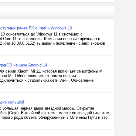
ступных ранее ПК с Intel и Windows 10
 10 обновляться до Windows 11 в системах с
el Core 11-го поколения. Компания впервые признала в
52 или 10.30.0.5152) вызывали появление «синих экранов
yperOS на базе Android 14
ля серии Xiaomi Mi 11, которая включает смартфоны Mi
 слово Mi. Обновление имеет номер версии
одключиться к стабильной сети Wi-Fi. Обновление
рдно большой
но большая чёрная дыра звёздной массы. Открытие
йя» (Gaia). В двойной системе вместе со звездой-гигантом
такого рода объект, обнаруженный в Млечном Пути и это