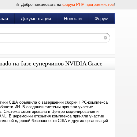
Добро пожаловать на
форум PHP программистов
!
вная
Документация
Новости
Форум
ado на базе суперчипов NVIDIA Grace
Дата:
2024-
04-
16
16:20
етики США объявила о завершении сборки НРС-комплекса
области ИИ. В создании системы приняли участие
а. Система смонтирована в Центре моделирования и
 LANL. В церемонии открытия комплекса приняли участие
альной ядерной безопасности США и других организаций.