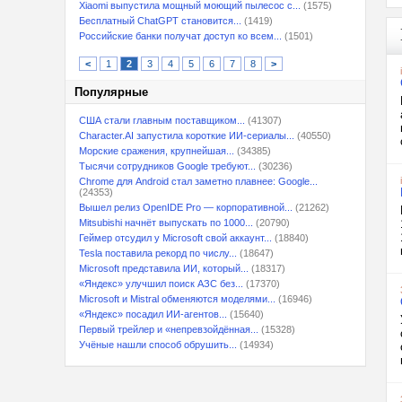
Xiaomi выпустила мощный моющий пылесос с...
(1575)
Бесплатный ChatGPT становится...
(1419)
Российские банки получат доступ ко всем...
(1501)
<
1
2
3
4
5
6
7
8
>
Популярные
США стали главным поставщиком...
(41307)
Character.AI запустила короткие ИИ-сериалы...
(40550)
Морские сражения, крупнейшая...
(34385)
Тысячи сотрудников Google требуют...
(30236)
Chrome для Android стал заметно плавнее: Google...
(24353)
Вышел релиз OpenIDE Pro — корпоративной...
(21262)
Mitsubishi начнёт выпускать по 1000...
(20790)
Геймер отсудил у Microsoft свой аккаунт...
(18840)
Tesla поставила рекорд по числу...
(18647)
Microsoft представила ИИ, который...
(18317)
«Яндекс» улучшил поиск АЗС без...
(17370)
Microsoft и Mistral обменяются моделями...
(16946)
«Яндекс» посадил ИИ-агентов...
(15640)
Первый трейлер и «непревзойдённая...
(15328)
Учёные нашли способ обрушить...
(14934)