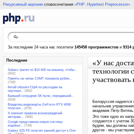
Рекурсивный акроним
словосочетания
«PHP: Hypertext Preprocessor»
За последние 24 часа нас посетили
145458 программистов
и
9314 
Последние
«У нас дост
технологии с
Subaru тратит по $10 000 на машину, чтобы...
(652)
участвовать 
Память на чипах CXMT покорила рубеж...
(730)
Китай обошёл США по расходам на
научные...
(892)
Бывший сотрудник SK hynix, передавший...
(618)
Белоруссия надеется 
Владелец видеокарты GeForce RTX 4090
начальник управления
получил...
(479)
академик Петр Витязь
X изменит правила вознаграждений
Это тоже одно из нап
авторам,...
(466)
создаются с учетом 3D
Google представила новую систему
будем, мы должны най
кодовых...
(739)
другое - мы участвуем
Galaxy S25 FE получит ранний доступ к One