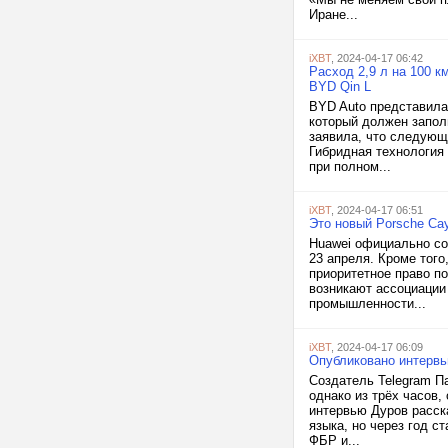
Иране...
iXBT
, 2024-04-17 06:42
Расход 2,9 л на 100 
BYD Qin L
BYD Auto представила
который должен запол
заявила, что следующ
Гибридная технология 
при полном...
iXBT
, 2024-04-17 06:51
Это новый Porsche Ca
Huawei официально со
23 апреля. Кроме тог
приоритетное право по
возникают ассоциации
промышленности...
iXBT
, 2024-04-17 06:09
Опубликовано интервь
Создатель Telegram П
однако из трёх часов,
интервью Дуров расска
языка, но через год с
ФБР и...