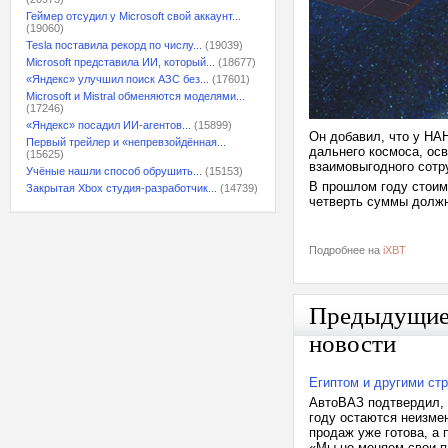
Геймер отсудил у Microsoft свой аккаунт...
(19060)
Tesla поставила рекорд по числу...
(19039)
Microsoft представила ИИ, который...
(18677)
«Яндекс» улучшил поиск АЗС без...
(17601)
Microsoft и Mistral обменяются моделями...
(17246)
«Яндекс» посадил ИИ-агентов...
(15899)
Он добавил, что у НАН
Первый трейлер и «непревзойдённая...
дальнего космоса, осв
(15625)
взаимовыгодного сотр
Учёные нашли способ обрушить...
(15153)
В прошлом году стоим
Закрытая Xbox студия-разработчик...
(14739)
четверть суммы должны
Подробнее на
iXBT
Предыдущи
новости
Египтом и другими ст
АвтоВАЗ подтвердил, 
году остаются неизме
продаж уже готова, а 
«Мы не меняем свои п