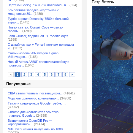
UI...
(1508)
Петр Витязь
Чертежи Boeing 737 и 787 появились в...
(824)
Компактная зарядка-«карточка» с
мощностью 80...
(1486)
Турбо-версия Dimensity 7500 и большой
экран...
(1443)
Новая статья: Corsair Cove — лихая
гавань....
(1299)
Land Cruiser, подвинься. В Россию едет...
(1388)
С дизайном как у Ferrari, полным приводом
и...
(1132)
Самый «злой» Volkswagen Tiguan:
Volkswagen...
(1166)
Новый Airbus A350F прошел важнейшую
проверку...
(1040)
<
1
2
3
4
5
6
7
8
>
Популярные
США стали главным поставщиком...
(41641)
Морские сражения, крупнейшая...
(34768)
Тысячи сотрудников Google требуют...
(30952)
Chrome для Android стал заметно
плавнее: Google...
(24838)
Вышел релиз OpenIDE Pro —
корпоративной...
(21474)
Mitsubishi начнёт выпускать по 1000...
(20973)