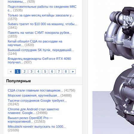
половины,...
(929)
Подготовительные работы по сведению МКС
с...
(1535)
Только за один месяц китайцы заказали у...
(1570)
Subaru тратит по $10 000 на машину, чтобы...
(1641)
Память на чипах CXMT покорила рубеж...
(1833)
Китай обошёл США по расходам на
научные...
(1820)
Бывший сотрудник SK hynix, передавший...
(1144)
Владелец видеокарты GeForce RTX 4090
получил...
(937)
<
1
2
3
4
5
6
7
8
>
Популярные
США стали главным поставщиком...
(41756)
Морские сражения, крупнейшая...
(34888)
Тысячи сотрудников Google требуют...
(31242)
Chrome для Android стал заметно
плавнее: Google...
(24986)
Вышел релиз OpenIDE Pro —
корпоративной...
(21563)
Mitsubishi начнёт выпускать по 1000...
(21026)