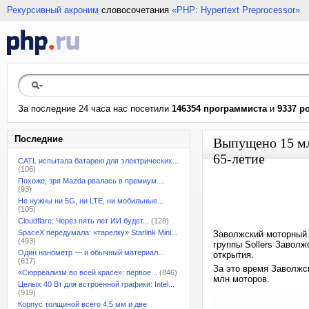
Рекурсивный акроним
словосочетания
«PHP: Hypertext Preprocessor»
За последние 24 часа нас посетили
146354 программиста
и
9337 р
Последние
Выпущено 15 мл
65-летие
CATL испытала батарею для электрических...
(106)
Похоже, зря Mazda рвалась в премиум....
(93)
Не нужны ни 5G, ни LTE, ни мобильные...
(105)
Cloudflare: Через пять лет ИИ будет...
(128)
SpaceX передумала: «тарелку» Starlink Mini...
Заволжский моторный 
(493)
группы Sollers Заволж
Один нанометр — и обычный материал...
открытия.
(617)
За это время Заволжск
«Сюрреализм во всей красе»: первое...
(846)
млн моторов.
Целых 40 Вт для встроенной графики: Intel...
(919)
Корпус толщиной всего 4,5 мм и две