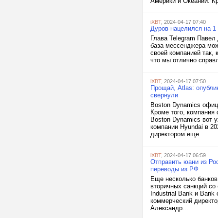
Америки и Океании. Кр
iXBT
, 2024-04-17 07:40
Дуров нацелился на 1
Глава Telegram Павел 
база мессенджера мож
своей компанией так, 
что мы отлично справл
iXBT
, 2024-04-17 07:50
Прощай, Atlas: опубл
свернули
Boston Dynamics офиц
Кроме того, компания
Boston Dynamics вот 
компании Hyundai в 2
директором еще...
iXBT
, 2024-04-17 06:59
Отправить юани из Ро
переводы из РФ
Еще несколько банков
вторичных санкций со 
Industrial Bank и Ban
коммерческий директо
Александр...