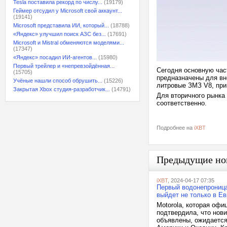
Tesla поставила рекорд по числу...
(19179)
Геймер отсудил у Microsoft свой аккаунт...
(19141)
Microsoft представила ИИ, который...
(18788)
«Яндекс» улучшил поиск АЗС без...
(17691)
Microsoft и Mistral обменяются моделями...
(17347)
«Яндекс» посадил ИИ-агентов...
(15980)
Первый трейлер и «непревзойдённая...
Сегодня основную час
(15705)
предназначены для вн
Учёные нашли способ обрушить...
(15226)
литровые ЗМЗ V8, при
Закрытая Xbox студия-разработчик...
(14791)
Для вторичного рынка
соответственно.
Подробнее на
iXBT
Предыдущие но
iXBT
, 2024-04-17 07:35
Первый водонепроница
выйдет не только в Е
Motorola, которая офи
подтвердила, что нови
объявлены, ожидается