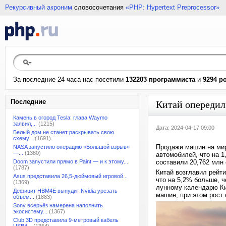
Рекурсивный акроним
словосочетания
«PHP: Hypertext Preprocessor»
За последние 24 часа нас посетили
132203 программиста
и
9294 р
Последние
Китай опередил
Камень в огород Tesla: глава Waymo
заявил,...
(1215)
Дата: 2024-04-17 09:00
Белый дом не станет раскрывать свою
схему...
(1691)
Продажи машин на мир
NASA запустило операцию «Большой взрыв»
—...
(1380)
автомобилей, что на 1
Doom запустили прямо в Paint — и к этому...
составили 20,762 млн 
(1787)
Китай возглавил рейти
Asus представила 26,5-дюймовый игровой...
что на 5,2% больше, ч
(1369)
лунному календарю Ки
Дефицит HBM4E вынудит Nvidia урезать
машин, при этом рост 
объём...
(1883)
Sony всерьёз намерена наполнить
экосистему...
(1367)
Club 3D представила 9-метровый кабель