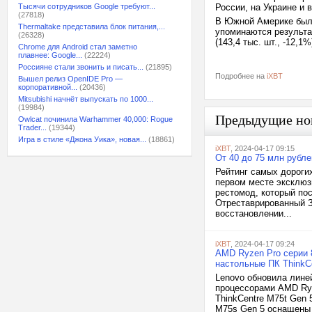
Тысячи сотрудников Google требуют...
России, на Украине и в
(27818)
В Южной Америке было
Thermaltake представила блок питания,...
упоминаются результат
(26328)
(143,4 тыс. шт., -12,1%
Chrome для Android стал заметно
плавнее: Google...
(22224)
Россияне стали звонить и писать...
(21895)
Подробнее на
iXBT
Вышел релиз OpenIDE Pro —
корпоративной...
(20436)
Mitsubishi начнёт выпускать по 1000...
(19984)
Предыдущие но
Owlcat починила Warhammer 40,000: Rogue
Trader...
(19344)
Игра в стиле «Джона Уика», новая...
(18861)
iXBT
, 2024-04-17 09:15
От 40 до 75 млн рубл
Рейтинг самых дороги
первом месте эксклюз
рестомод, который по
Отреставрированный З
восстановлении...
iXBT
, 2024-04-17 09:24
AMD Ryzen Pro серии 
настольные ПК ThinkC
Lenovo обновила лине
процессорами AMD Ryz
ThinkCentre M75t Gen 
M75s Gen 5 оснащены 