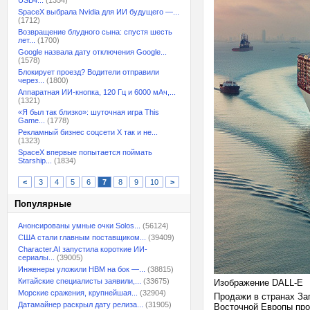
USB4...
(1354)
SpaceX выбрала Nvidia для ИИ будущего —...
(1712)
Возвращение блудного сына: спустя шесть
лет...
(1700)
Google назвала дату отключения Google...
(1578)
Блокирует проезд? Водители отправили
через...
(1800)
Аппаратная ИИ-кнопка, 120 Гц и 6000 мАч,...
(1321)
«Я был так близко»: шуточная игра This
Game...
(1778)
Рекламный бизнес соцсети X так и не...
(1323)
SpaceX впервые попытается поймать
Starship...
(1834)
<
3
4
5
6
7
8
9
10
>
Популярные
Анонсированы умные очки Solos...
(56124)
США стали главным поставщиком...
(39409)
Character.AI запустила короткие ИИ-
сериалы...
(39005)
Инженеры уложили HBM на бок —...
(38815)
Китайские специалисты заявили,...
(33675)
Изображение DALL-E
Морские сражения, крупнейшая...
(32904)
Продажи в странах Зап
Датамайнер раскрыл дату релиза...
(31905)
Восточной Европы про