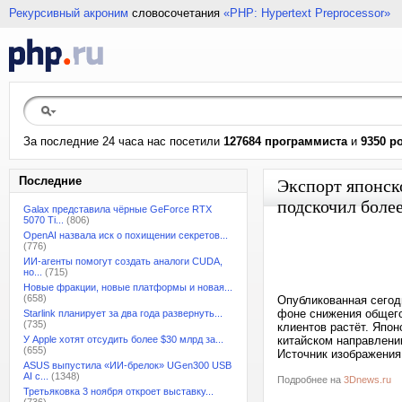
Рекурсивный акроним
словосочетания
«PHP: Hypertext Preprocessor»
За последние 24 часа нас посетили
127684 программиста
и
9350 р
Последние
Экспорт японск
подскочил более
Galax представила чёрные GeForce RTX
5070 Ti...
(806)
OpenAI назвала иск о похищении секретов...
(776)
ИИ-агенты помогут создать аналоги CUDA,
но...
(715)
Новые фракции, новые платформы и новая...
(658)
Опубликованная сегод
фоне снижения общего
Starlink планирует за два года развернуть...
(735)
клиентов растёт. Япон
У Apple хотят отсудить более $30 млрд за...
китайском направлени
(655)
Источник изображения:
ASUS выпустила «ИИ-брелок» UGen300 USB
AI с...
(1348)
Подробнее на
3Dnews.ru
Третьяковка 3 ноября откроет выставку...