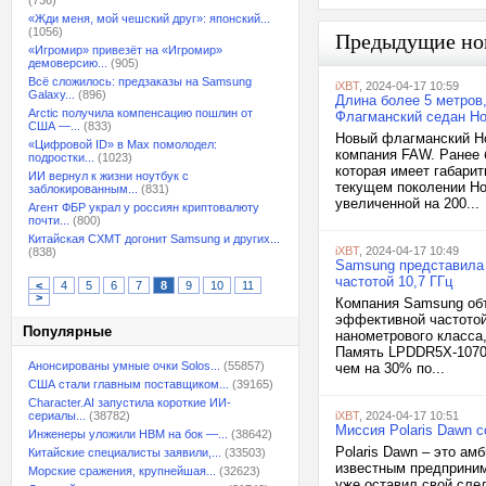
(736)
«Жди меня, мой чешский друг»: японский...
(1056)
Предыдущие но
«Игромир» привезёт на «Игромир»
демоверсию...
(905)
Всё сложилось: предзаказы на Samsung
iXBT
, 2024-04-17 10:59
Galaxy...
(896)
Длина более 5 метров,
Arctic получила компенсацию пошлин от
Флагманский седан Ho
США —...
(833)
Новый флагманский Ho
«Цифровой ID» в Max помолодел:
компания FAW. Ранее 
подростки...
(1023)
которая имеет габарит
ИИ вернул к жизни ноутбук с
текущем поколении Ho
заблокированным...
(831)
увеличенной на 200...
Агент ФБР украл у россиян криптовалюту
почти...
(800)
Китайская CXMT догонит Samsung и других...
iXBT
, 2024-04-17 10:49
(838)
Samsung представила
частотой 10,7 ГГц
<
4
5
6
7
8
9
10
11
>
Компания Samsung объ
эффективной частотой
Популярные
нанометрового класс
Память LPDDR5X-10700
Анонсированы умные очки Solos...
(55857)
чем на 30% по...
США стали главным поставщиком...
(39165)
Character.AI запустила короткие ИИ-
сериалы...
(38782)
iXBT
, 2024-04-17 10:51
Миссия Polaris Dawn с
Инженеры уложили HBM на бок —...
(38642)
Polaris Dawn – это ам
Китайские специалисты заявили,...
(33503)
известным предприним
Морские сражения, крупнейшая...
(32623)
уже оставил свой след