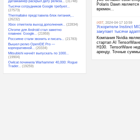
Датамайнер раскрыл дату релиза...
(31748)
Polaris Dawn являетс
Тысячи сотрудников Google требуют...
времен...
(27573)
Thermaltake представила блок питания,...
(26232)
iXBT
, 2024-04-17 10:59
Xbox отметила выход дополнения...
(22834)
Ускорители Instinct M
Chrome для Android стал заметно
закупает тысячи адап
плавнее: Google...
(21959)
Компания Nvidia явля
Россияне стали звонить и писать...
(21783)
стартап AI TensorWave
Вышел релиз OpenIDE Pro —
H100. TensorWave нед
корпоративной...
(20334)
аренду. Точные суммы 
Mitsubishi начнёт выпускать по 1000...
(19904)
Owlcat починила Warhammer 40,000: Rogue
Trader...
(19259)