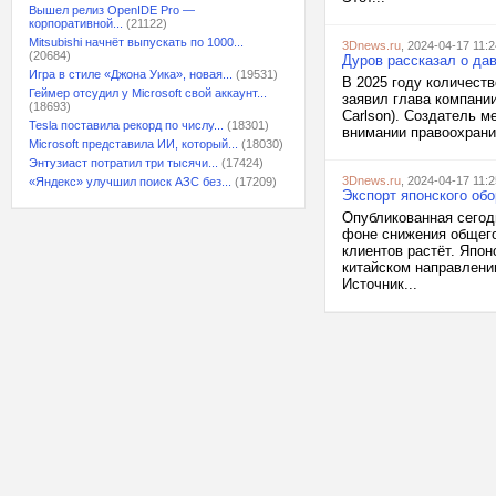
Вышел релиз OpenIDE Pro —
корпоративной...
(21122)
Mitsubishi начнёт выпускать по 1000...
3Dnews.ru
, 2024-04-17 11:2
(20684)
Дуров рассказал о да
Игра в стиле «Джона Уика», новая...
(19531)
В 2025 году количест
Геймер отсудил у Microsoft свой аккаунт...
заявил глава компани
(18693)
Carlson). Создатель 
Tesla поставила рекорд по числу...
(18301)
внимании правоохранит
Microsoft представила ИИ, который...
(18030)
Энтузиаст потратил три тысячи...
(17424)
3Dnews.ru
, 2024-04-17 11:2
«Яндекс» улучшил поиск АЗС без...
(17209)
Экспорт японского об
Опубликованная сегод
фоне снижения общего
клиентов растёт. Япон
китайском направлени
Источник...