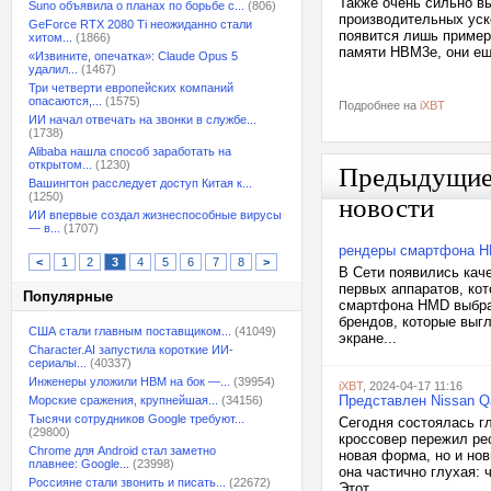
Также очень сильно в
Suno объявила о планах по борьбе с...
(806)
производительных уск
GeForce RTX 2080 Ti неожиданно стали
появится лишь примерн
хитом...
(1866)
памяти HBM3e, они ещ
«Извините, опечатка»: Claude Opus 5
удалил...
(1467)
Три четверти европейских компаний
опасаются,...
(1575)
Подробнее на
iXBT
ИИ начал отвечать на звонки в службе...
(1738)
Alibaba нашла способ заработать на
открытом...
(1230)
Предыдущи
Вашингтон расследует доступ Китая к...
(1250)
новости
ИИ впервые создал жизнеспособные вирусы
— в...
(1707)
рендеры смартфона H
<
1
2
3
4
5
6
7
8
>
В Сети появились кач
первых аппаратов, ко
Популярные
смартфона HMD выбрал
брендов, которые выгл
США стали главным поставщиком...
(41049)
экране...
Character.AI запустила короткие ИИ-
сериалы...
(40337)
Инженеры уложили HBM на бок —...
(39954)
iXBT
, 2024-04-17 11:16
Представлен Nissan Qa
Морские сражения, крупнейшая...
(34156)
Тысячи сотрудников Google требуют...
Сегодня состоялась г
(29800)
кроссовер пережил рес
Chrome для Android стал заметно
новая форма, но и но
плавнее: Google...
(23998)
она частично глухая: 
Россияне стали звонить и писать...
(22672)
Этот...