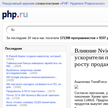
Рекурсивный акроним
словосочетания
«PHP: Hypertext Preprocessor»
За последние 24 часа нас посетили
171398 программистов
и
9337 
Последние
Влияние Nvi
ускорители 
В Южной Корее создали навигатор, который...
(1510)
росту прода
Тайваньская Nanya намерена заработать на
ИИ,...
(2504)
ByteDance запретила своим
исследователям...
(1583)
ИИ Google раскрыл неанонсированного...
(2428)
Аналитики TrendForce 
ИИ научился находить уязвимости в ПО, но
для...
(1050)
Предзаказы GTA VI «настолько...
(1873)
Согласно прогнозам, 
Почти 70 % ИИ-бизнеса Microsoft завязано
поколения. Кроме про
на...
(1722)
чипов CoWoS. Предпол
Asus готовит семёрку OLED-мониторов,
продуктов выкупит име
включая...
(1939)