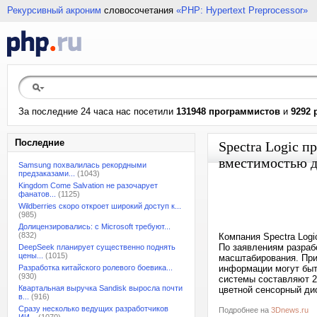
Рекурсивный акроним
словосочетания
«PHP: Hypertext Preprocessor»
За последние 24 часа нас посетили
131948 программистов
и
9292 
Последние
Spectra Logic п
вместимостью д
Samsung похвалилась рекордными
предзаказами...
(1043)
Kingdom Come Salvation не разочарует
фанатов...
(1125)
Wildberries скоро откроет широкий доступ к...
(985)
Долицензировались: с Microsoft требуют...
(832)
Компания Spectra Log
По заявлениям разраб
DeepSeek планирует существенно поднять
цены...
(1015)
масштабирования. При
Разработка китайского ролевого боевика...
информации могут быт
(930)
системы составляют 20
Квартальная выручка Sandisk выросла почти
цветной сенсорный ди
в...
(916)
Сразу несколько ведущих разработчиков
Подробнее на
3Dnews.ru