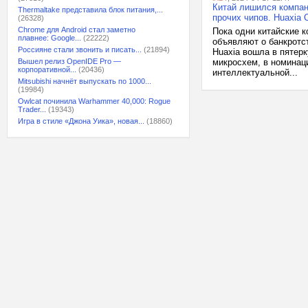
Китай лишился компан
Thermaltake представила блок питания,...
прочих чипов. Huaxia 
(26328)
Chrome для Android стал заметно
Пока одни китайские к
плавнее: Google...
(22222)
объявляют о банкротс
Россияне стали звонить и писать...
(21894)
Huaxia вошла в пятер
Вышел релиз OpenIDE Pro —
микросхем, в номинаци
корпоративной...
(20436)
интеллектуальной...
Mitsubishi начнёт выпускать по 1000...
(19984)
Owlcat починила Warhammer 40,000: Rogue
Trader...
(19343)
Игра в стиле «Джона Уика», новая...
(18860)