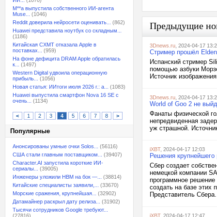
ИИ...
(1070)
M**a выпустила собственного ИИ-агента
Muse...
(1046)
Reddit доверила нейросети оценивать...
(862)
Предыдущие но
Huawei представила ноутбук со складным...
(1186)
Китайская CXMT отказала Apple в
3Dnews.ru
, 2024-04-17 13:
поставках...
(959)
Стример прошёл Elden
На фоне дефицита DRAM Apple обратилась
Испанский стример Sil
к...
(1497)
помощью азбуки Морзе,
Western Digital удвоила операционную
Источник изображения:
прибыль...
(1056)
Новая статья: ИИтоги июля 2026 г.: а...
(1083)
Huawei выпустила смартфон Nova 16 SE с
3Dnews.ru
, 2024-04-17 13:
очень...
(1134)
World of Goo 2 не вый
Фанаты физической го
<
1
2
3
4
5
6
7
8
>
непредвиденная задерж
уж страшной. Источник
Популярные
Анонсированы умные очки Solos...
(56116)
iXBT
, 2024-04-17 12:03
США стали главным поставщиком...
(39407)
Решения крупнейшего 
Character.AI запустила короткие ИИ-
Сбер создает собстве
сериалы...
(39005)
немецкой компании SA
Инженеры уложили HBM на бок —...
(38814)
программное решение 
Китайские специалисты заявили,...
(33670)
создать на базе этих
Морские сражения, крупнейшая...
(32902)
Представитель Сбера.
Датамайнер раскрыл дату релиза...
(31902)
Тысячи сотрудников Google требуют...
(27816)
iXBT
, 2024-04-17 12:47