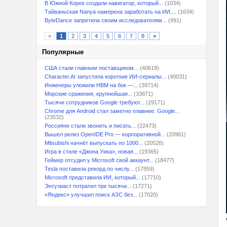
В Южной Корее создали навигатор, который...
(1034)
Тайваньская Nanya намерена заработать на ИИ,...
(1634)
ByteDance запретила своим исследователям...
(991)
<
1
2
3
4
5
6
7
8
>
Популярные
США стали главным поставщиком...
(40619)
Character.AI запустила короткие ИИ-сериалы...
(40031)
Инженеры уложили HBM на бок —...
(39714)
Морские сражения, крупнейшая...
(33871)
Тысячи сотрудников Google требуют...
(29171)
Chrome для Android стал заметно плавнее: Google...
(23532)
Россияне стали звонить и писать...
(22473)
Вышел релиз OpenIDE Pro — корпоративной...
(20961)
Mitsubishi начнёт выпускать по 1000...
(20526)
Игра в стиле «Джона Уика», новая...
(19365)
Геймер отсудил у Microsoft свой аккаунт...
(18477)
Tesla поставила рекорд по числу...
(17859)
Microsoft представила ИИ, который...
(17710)
Энтузиаст потратил три тысячи...
(17271)
«Яндекс» улучшил поиск АЗС без...
(17020)