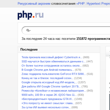
Рекурсивный акроним
словосочетания
«PHP: Hypertext Prepr
За последние 24 часа нас посетили
151872 программист
Последние
Tesla признала массовый дефект Cybertruck и...
(669)
SSD научатся быстрее обмениваться данными с...
(447)
От более тысячи сотрудников осталось около...
(682)
В Google Chrome для Android появилась...
(679)
Zotac подарила пользователю GeForce RTX 5090...
(516)
Конец не так и близок: последний сезон...
(1234)
Google открыла исходный код ИИ-модели,...
(1207)
Для работы ИИ Google Chrome требует 20 ГБ...
(795)
Режиссёр «Колобка» и независимая лаборатория...
(843)
9000 мАч, 100 Вт и экран 2K: iQOO Neo 11...
(830)
«Беспрецедентные» предзаказы GTA VI...
(1349)
«Это попросту не имеет смысла»: глава...
(637)
За сутки ИИ выявил несколько сотен...
(699)