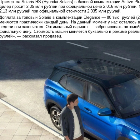
Пример: за Solaris HS (Hyundai Solaris) в базовой комплектации Active 
дилер просит 2,05 млн рублей при официальной цене 2,016 млн рублей.
2,13 млн рублей при официальной стоимости 2,035 млн рублей.
Доплата за топовый Solaris в комплектации Elegance — 80 тыс. рублей (
меняются практически каждый день. На данный момент у нас осталось все
недели они закончатся. Оптимальный вариант — забронировать автомоб
финальную цену. Стоимость машин меняется буквально в режиме реально
рублей», — рассказал продавец.