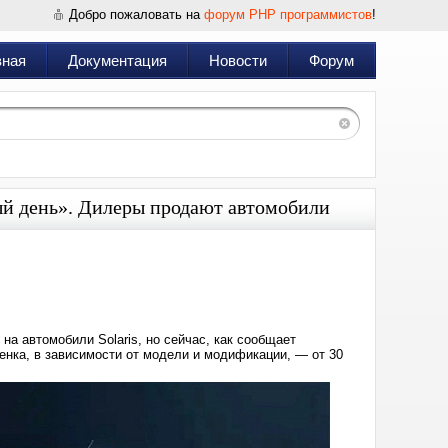
Добро пожаловать на
форум PHP программистов
!
вная
Документация
Новости
Форум
й день». Дилеры продают автомобили
Дата:
2024-
04-
17
14:12
а автомобили Solaris, но сейчас, как сообщает
енка, в зависимости от модели и модификации, — от 30