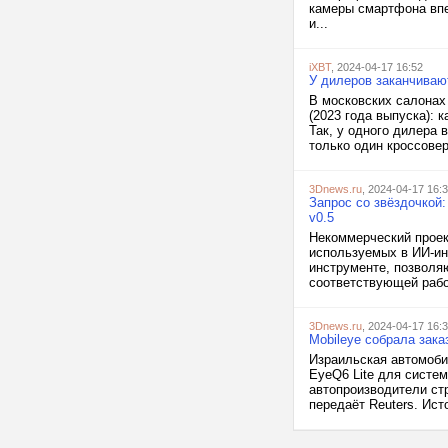
камеры смартфона вп
и...
iXBT
, 2024-04-17 16:52
У дилеров заканчиваю
В московских салонах
(2023 года выпуска):
Так, у одного дилера 
только один кроссовер
3Dnews.ru
, 2024-04-17 16:
Запрос со звёздочкой
v0.5
Некоммерческий прое
используемых в ИИ-инд
инструменте, позволя
соответствующей рабоч
3Dnews.ru
, 2024-04-17 16:
Mobileye собрала зак
Израильская автомоби
EyeQ6 Lite для систе
автопроизводители ст
передаёт Reuters. Ист