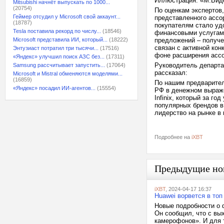
Иллюстрация: «М.Вид
Mitsubishi начнёт выпускать по 1000...
(20754)
По оценкам экспертов
Геймер отсудил у Microsoft свой аккаунт...
представленного ассо
(18787)
покупателям стало уд
Tesla поставила рекорд по числу...
(18546)
финансовыми услугам
Microsoft представила ИИ, который...
(18222)
предложений – получе
связан с активной ко
Энтузиаст потратил три тысячи...
(17516)
фоне расширения ассо
«Яндекс» улучшил поиск АЗС без...
(17311)
Руководитель департа
Samsung рассчитывает запустить...
(17064)
рассказал:
Microsoft и Mistral обменяются моделями...
(16859)
По нашим предварител
«Яндекс» посадил ИИ-агентов...
(15554)
РФ в денежном выражен
Infinix, который за г
популярных брендов в
лидерство на рынке в
Подробнее на
iXBT
Предыдущие но
iXBT
, 2024-04-17 16:37
Huawei ворвется в топ
Новые подробности о ф
Он сообщил, что с вы
камерофонов». И для 