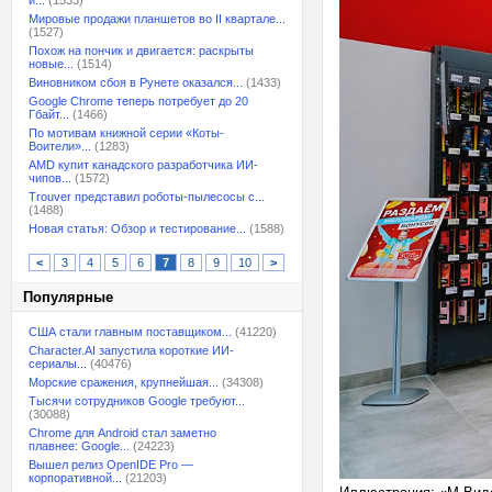
и...
(1533)
Мировые продажи планшетов во II квартале...
(1527)
Похож на пончик и двигается: раскрыты
новые...
(1514)
Виновником сбоя в Рунете оказался...
(1433)
Google Chrome теперь потребует до 20
Гбайт...
(1466)
По мотивам книжной серии «Коты-
Воители»...
(1283)
AMD купит канадского разработчика ИИ-
чипов...
(1572)
Trouver представил роботы-пылесосы с...
(1488)
Новая статья: Обзор и тестирование...
(1588)
<
3
4
5
6
7
8
9
10
>
Популярные
США стали главным поставщиком...
(41220)
Character.AI запустила короткие ИИ-
сериалы...
(40476)
Морские сражения, крупнейшая...
(34308)
Тысячи сотрудников Google требуют...
(30088)
Chrome для Android стал заметно
плавнее: Google...
(24223)
Вышел релиз OpenIDE Pro —
корпоративной...
(21203)