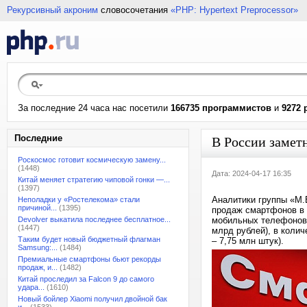
Рекурсивный акроним
словосочетания
«PHP: Hypertext Preprocessor»
За последние 24 часа нас посетили
166735 программистов
и
9272 
Последние
В России замет
Роскосмос готовит космическую замену...
(1448)
Дата: 2024-04-17 16:35
Китай меняет стратегию чиповой гонки —...
(1397)
Аналитики группы «М.
Неполадки у «Ростелекома» стали
причиной...
(1395)
продаж смартфонов в 
Devolver выкатила последнее бесплатное...
мобильных телефонов в
(1447)
млрд рублей), в колич
Таким будет новый бюджетный флагман
– 7,75 млн штук).
Samsung:...
(1484)
Премиальные смартфоны бьют рекорды
продаж, и...
(1482)
Китай проследил за Falcon 9 до самого
удара...
(1610)
Новый бойлер Xiaomi получил двойной бак