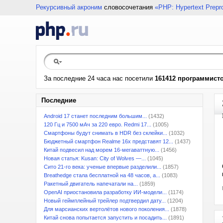
Рекурсивный акроним
словосочетания
«PHP: Hypertext Prepr
За последние 24 часа нас посетили
161412 программист
Последние
Android 17 станет последним большим...
(1432)
120 Гц и 7500 мАч за 220 евро. Redmi 17...
(1005)
Смартфоны будут снимать в HDR без склейки...
(1032)
Бюджетный смартфон Realme 16x представят 12...
(1437)
Китай подвесил над морем 16-мегаваттную...
(1456)
Новая статья: Kusan: City of Wolves —...
(1045)
Сито 21-го века: ученые впервые разделили...
(1857)
Breathedge стала бесплатной на 48 часов, а...
(1083)
Ракетный двигатель напечатали на...
(1859)
OpenAI приостановила разработку ИИ-модели...
(1174)
Новый геймплейный трейлер подтвердил дату...
(1204)
Для марсианских вертолётов нового поколения...
(1878)
Китай снова попытается запустить и посадить...
(1891)