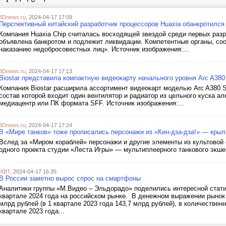
3Dnews.ru
, 2024-04-17 17:09
Перспективный китайский разработчик процессоров Huaxia обанкротился
Компания Huaxia Chip считалась восходящей звездой среди первых разр
объявлена банкротом и подлежит ликвидации. Компетентные органы, со
наказанию недобросовестных лиц». Источник изображения:...
3Dnews.ru
, 2024-04-17 17:13
Biostar представила компактную видеокарту начального уровня Arc A380
Компания Biostar расширила ассортимент видеокарт моделью Arc A380 
состав которой входит один вентилятор и радиатор из цельного куска 
медиацентр или ПК формата SFF. Источник изображения:...
3Dnews.ru
, 2024-04-17 17:24
В «Мире танков» тоже прописались персонажи из «Кин-дза-дза!» — кры
Вслед за «Миром кораблей» персонажи и другие элементы из культовой 
одного проекта студии «Леста Игры» — мультиплеерного танкового экшен
iXBT
, 2024-04-17 16:35
В России заметно вырос спрос на смартфоны
Аналитики группы «М.Видео – Эльдорадо» поделились интересной стати
квартале 2024 года на российском рынке. В денежном выражении рынок
млрд рублей (в 1 квартале 2023 года 143,7 млрд рублей), в количественн
квартале 2023 года...