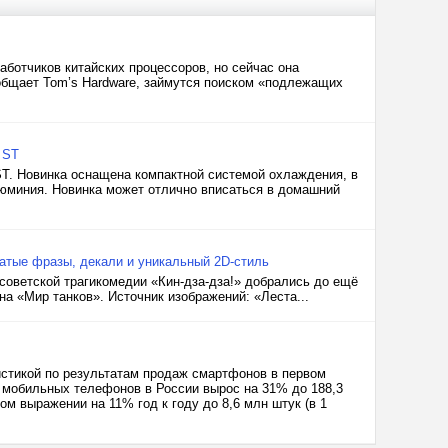
аботчиков китайских процессоров, но сейчас она
общает Tom’s Hardware, займутся поиском «подлежащих
 ST
ST. Новинка оснащена компактной системой охлаждения, в
алюминия. Новинка может отлично вписаться в домашний
латые фразы, декали и уникальный 2D-стиль
советской трагикомедии «Кин-дза-дза!» добрались до ещё
а «Мир танков». Источник изображений: «Леста...
стикой по результатам продаж смартфонов в первом
 мобильных телефонов в России вырос на 31% до 188,3
ом выражении на 11% год к году до 8,6 млн штук (в 1