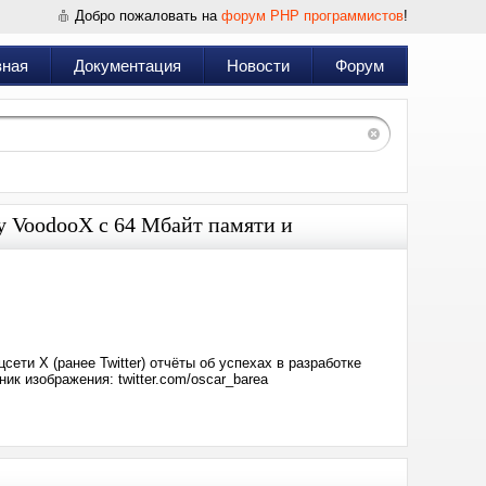
Добро пожаловать на
форум PHP программистов
!
вная
Документация
Новости
Форум
у VoodooX с 64 Мбайт памяти и
Дата:
2024-
04-
17
16:59
сети X (ранее Twitter) отчёты об успехах в разработке
к изображения: twitter.com/oscar_barea