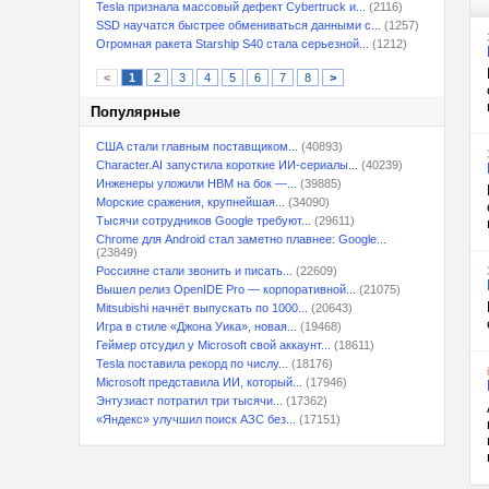
Tesla признала массовый дефект Cybertruck и...
(2116)
SSD научатся быстрее обмениваться данными с...
(1257)
Огромная ракета Starship S40 стала серьезной...
(1212)
<
1
2
3
4
5
6
7
8
>
Популярные
США стали главным поставщиком...
(40893)
Character.AI запустила короткие ИИ-сериалы...
(40239)
Инженеры уложили HBM на бок —...
(39885)
Морские сражения, крупнейшая...
(34090)
Тысячи сотрудников Google требуют...
(29611)
Chrome для Android стал заметно плавнее: Google...
(23849)
Россияне стали звонить и писать...
(22609)
Вышел релиз OpenIDE Pro — корпоративной...
(21075)
Mitsubishi начнёт выпускать по 1000...
(20643)
Игра в стиле «Джона Уика», новая...
(19468)
Геймер отсудил у Microsoft свой аккаунт...
(18611)
Tesla поставила рекорд по числу...
(18176)
Microsoft представила ИИ, который...
(17946)
Энтузиаст потратил три тысячи...
(17362)
«Яндекс» улучшил поиск АЗС без...
(17151)