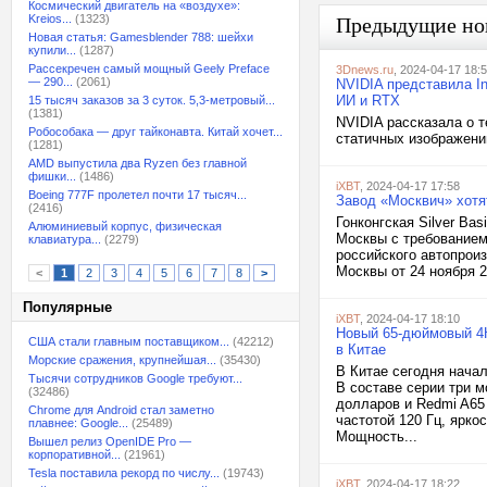
Космический двигатель на «воздухе»:
Kreios...
(1323)
Предыдущие но
Новая статья: Gamesblender 788: шейхи
купили...
(1287)
Рассекречен самый мощный Geely Preface
3Dnews.ru
, 2024-04-17 18:
— 290...
(2061)
NVIDIA представила I
ИИ и RTX
15 тысяч заказов за 3 суток. 5,3-метровый...
(1381)
NVIDIA рассказала о 
Робособака — друг тайконавта. Китай хочет...
статичных изображени
(1281)
AMD выпустила два Ryzen без главной
фишки...
(1486)
iXBT
, 2024-04-17 17:58
Boeing 777F пролетел почти 17 тысяч...
Завод «Москвич» хотя
(2416)
Гонконгская Silver Ba
Алюминиевый корпус, физическая
Москвы с требованием
клавиатура...
(2279)
российского автопрои
Москвы от 24 ноября 2
<
1
2
3
4
5
6
7
8
>
Популярные
iXBT
, 2024-04-17 18:10
Новый 65-дюймовый 4К
США стали главным поставщиком...
(42212)
в Китае
Морские сражения, крупнейшая...
(35430)
В Китае сегодня нача
Тысячи сотрудников Google требуют...
В составе серии три 
(32486)
долларов и Redmi A65
Chrome для Android стал заметно
частотой 120 Гц, ярко
плавнее: Google...
(25489)
Мощность...
Вышел релиз OpenIDE Pro —
корпоративной...
(21961)
Tesla поставила рекорд по числу...
(19743)
iXBT
, 2024-04-17 18:22