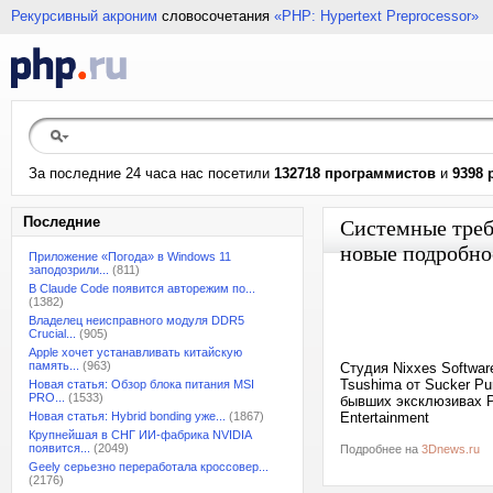
Рекурсивный акроним
словосочетания
«PHP: Hypertext Preprocessor»
За последние 24 часа нас посетили
132718 программистов
и
9398 
Последние
Системные требо
новые подробно
Приложение «Погода» в Windows 11
заподозрили...
(811)
В Claude Code появится авторежим по...
(1382)
Владелец неисправного модуля DDR5
Crucial...
(905)
Apple хочет устанавливать китайскую
память...
(963)
Студия Nixxes Softwa
Tsushima от Sucker Pu
Новая статья: Обзор блока питания MSI
PRO...
(1533)
бывших эксклюзивах Pl
Новая статья: Hybrid bonding уже...
(1867)
Entertainment
Крупнейшая в СНГ ИИ-фабрика NVIDIA
появится...
(2049)
Подробнее на
3Dnews.ru
Geely серьезно переработала кроссовер...
(2176)