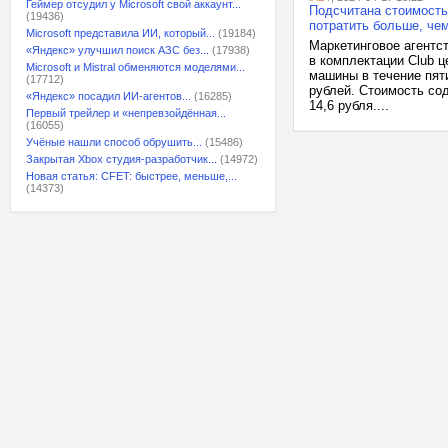
Геймер отсудил у Microsoft свой аккаунт...
Подсчитана стоимость
(19436)
потратить больше, че
Microsoft представила ИИ, который...
(19184)
Маркетинговое агентс
«Яндекс» улучшил поиск АЗС без...
(17938)
в комплектации Club ц
Microsoft и Mistral обменяются моделями...
машины в течение пят
(17712)
рублей. Стоимость сод
«Яндекс» посадил ИИ-агентов...
(16285)
14,6 рубля....
Первый трейлер и «непревзойдённая...
(16055)
Учёные нашли способ обрушить...
(15486)
Закрытая Xbox студия-разработчик...
(14972)
Новая статья: CFET: быстрее, меньше,...
(14373)