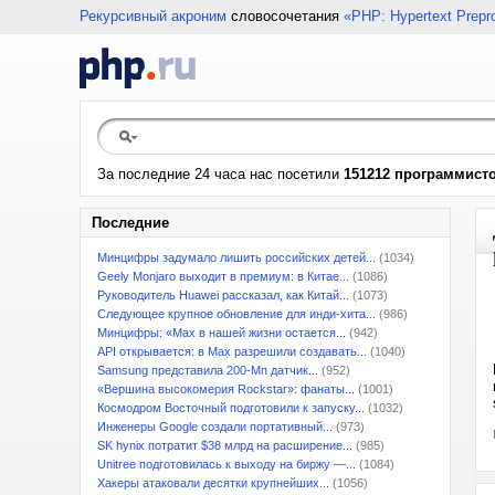
Рекурсивный акроним
словосочетания
«PHP: Hypertext Prepr
За последние 24 часа нас посетили
151212 программист
Последние
Минцифры задумало лишить российских детей...
(1034)
Geely Monjaro выходит в премиум: в Китае...
(1086)
Руководитель Huawei рассказал, как Китай...
(1073)
Следующее крупное обновление для инди-хита...
(986)
Минцифры: «Max в нашей жизни остается...
(942)
API открывается: в Max разрешили создавать...
(1040)
Samsung представила 200-Мп датчик...
(952)
«Вершина высокомерия Rockstar»: фанаты...
(1001)
Космодром Восточный подготовили к запуску...
(1032)
Инженеры Google создали портативный...
(973)
SK hynix потратит $38 млрд на расширение...
(985)
Unitree подготовилась к выходу на биржу —...
(1084)
Хакеры атаковали десятки крупнейших...
(1056)