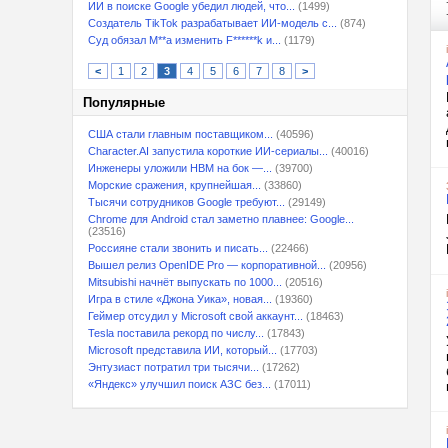
ИИ в поиске Google убедил людей, что...
(1499)
Создатель TikTok разрабатывает ИИ-модель с...
(874)
Суд обязал M**a изменить F******k и...
(1179)
<
1
2
3
4
5
6
7
8
>
Популярные
США стали главным поставщиком...
(40596)
Character.AI запустила короткие ИИ-сериалы...
(40016)
Инженеры уложили HBM на бок —...
(39700)
Морские сражения, крупнейшая...
(33860)
Тысячи сотрудников Google требуют...
(29149)
Chrome для Android стал заметно плавнее: Google...
(23516)
Россияне стали звонить и писать...
(22466)
Вышел релиз OpenIDE Pro — корпоративной...
(20956)
Mitsubishi начнёт выпускать по 1000...
(20516)
Игра в стиле «Джона Уика», новая...
(19360)
Геймер отсудил у Microsoft свой аккаунт...
(18463)
Tesla поставила рекорд по числу...
(17843)
Microsoft представила ИИ, который...
(17703)
Энтузиаст потратил три тысячи...
(17262)
«Яндекс» улучшил поиск АЗС без...
(17011)