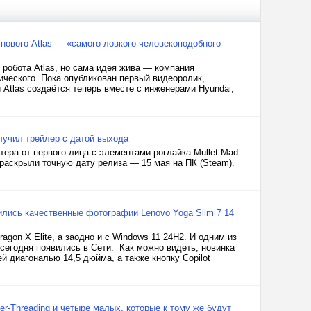
 нового Atlas — «самого ловкого человекоподобного
 робота Atlas, но сама идея жива — компания
ического. Пока опубликован первый видеоролик,
tlas создаётся теперь вместе с инженерами Hyundai,
олучил трейлер с датой выхода
ера от первого лица с элементами роглайка Mullet Mad
е раскрыли точную дату релиза — 15 мая на ПК (Steam).
вились качественные фотографии Lenovo Yoga Slim 7 14
gon X Elite, а заодно и с Windows 11 24H2. И одним из
 сегодня появились в Сети. Как можно видеть, новинка
ей диагональю 14,5 дюйма, а также кнопку Copilot
r-Threading и четыре малых, которые к тому же будут