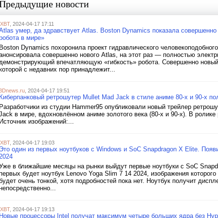
Предыдущие новости
iXBT
, 2024-04-17 17:11
Atlas умер, да здравствует Atlas. Boston Dynamics показала совершенно
робота в мире»
Boston Dynamics похоронила проект гидравлического человекоподобного
анонсировала совершенно нового Atlas, на этот раз — полностью электр
демонстрирующий впечатляющую «гибкость» робота. Совершенно новый A
которой с недавних пор принадлежит...
3Dnews.ru
, 2024-04-17 19:51
Киберпанковый ретрошутер Mullet Mad Jack в стиле аниме 80-х и 90-х п
Разработчики из студии Hammer95 опубликовали новый трейлер ретрошут
Jack в мире, вдохновлённом аниме золотого века (80-х и 90-х). В ролик
Источник изображений:...
iXBT
, 2024-04-17 19:03
Это один из первых ноутбуков с Windows и SoC Snapdragon X Elite. Поя
2024
Уже в ближайшие месяцы на рынки выйдут первые ноутбуки с SoC Snapdra
первых будет ноутбук Lenovo Yoga Slim 7 14 2024, изображения которого
будет очень тонкой, хотя подробностей пока нет. Ноутбук получит диспл
непосредственно...
iXBT
, 2024-04-17 19:13
Новые процессоры Intel получат максимум четыре больших ядра без Hype