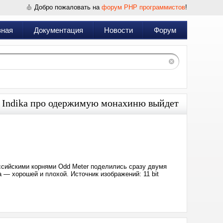
Добро пожаловать на
форум PHP программистов
!
вная
Документация
Новости
Форум
 Indika про одержимую монахиню выйдет
Дата:
2024-
04-
17
20:13
российскими корнями Odd Meter поделились сразу двумя
 — хорошей и плохой. Источник изображений: 11 bit