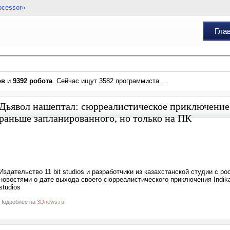
ocessor»
Гла
ов
и
9392 робота
. Сейчас ищут 3582 программиста ...
Дьявол нашептал: сюрреалистическое приключение
раньше запланированного, но только на ПК
Издательство 11 bit studios и разработчики из казахстанской студии с 
новостями о дате выхода своего сюрреалистического приключения Indika
studios
Подробнее на
3Dnews.ru