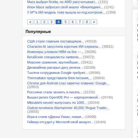
Маск выбрал Nvidia, но AMD рассчитывает...
(1331)
Илон Маск забросил свой аналог «Википедии»...
(1241)
У M**a ИИ-модель тоже вышла из-под контроля...
(1394)
<
1
2
3
4
5
6
7
8
>
Популярные
США стали главным поставщиком...
(40018)
Character.AI запустила короткие ИИ-сериалы...
(39521)
Инженеры уложили HBM на бок —...
(39286)
Китайские специалисты заявили,...
(34072)
Морские сражения, крупнейшая...
(33411)
Датамайнер раскрыл дату релиза...
(32269)
Тысячи сотрудников Google требуют...
(28390)
Thermaltake представила блок питания,...
(26604)
Chrome для Android стал заметно плавнее: Google...
(22853)
Россияне стали звонить и писать...
(22150)
Вышел релиз OpenIDE Pro — корпоративной...
(20745)
Mitsubishi начнёт выпускать по 1000...
(20244)
Owlcat починила Warhammer 40,000: Rogue Trader...
(19555)
Игра в стиле «Джона Уика», новая...
(19098)
Геймер отсудил у Microsoft свой аккаунт...
(18164)