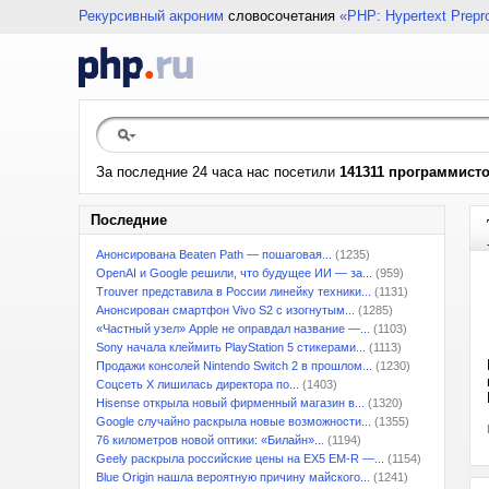
Рекурсивный акроним
словосочетания
«PHP: Hypertext Prepr
За последние 24 часа нас посетили
141311 программист
Последние
Анонсирована Beaten Path — пошаговая...
(1235)
OpenAI и Google решили, что будущее ИИ — за...
(959)
Trouver представила в России линейку техники...
(1131)
Анонсирован смартфон Vivo S2 с изогнутым...
(1285)
«Частный узел» Apple не оправдал название —...
(1103)
Sony начала клеймить PlayStation 5 стикерами...
(1113)
Продажи консолей Nintendo Switch 2 в прошлом...
(1230)
Соцсеть X лишилась директора по...
(1403)
Hisense открыла новый фирменный магазин в...
(1320)
Google случайно раскрыла новые возможности...
(1355)
76 километров новой оптики: «Билайн»...
(1194)
Geely раскрыла российские цены на EX5 EM-R —...
(1154)
Blue Origin нашла вероятную причину майского...
(1241)