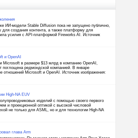
околения
 ИИ-модели Stable Diffusion пока не запущено публично,
 для создания контента, а также платформу для
нила усилия с API-платформой Fireworks AI. Источник
ft и OpenAI
 Microsoft в размере $13 млрд в компанию OpenAI,
ет поглощена редмондской компанией. В январе
 отношений Microsoft и OpenAI. Источник изображения:
фии High-NA EUV
олупроводниковых изделий с помощью своего первого
ем и проекционной оптикой с высокой числовой
ехой не только для ASML, но и для технологии High-NA
ровал глава Arm