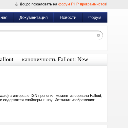
Добро пожаловать на
форум PHP программистов
!
вная
Документация
Новости
Форум
allout — каноничность Fallout: New
Дата:
2024-
04-
17
22:33
ard) в интервью IGN прояснил момент из сериала Fallout,
ее содержатся спойлеры к шоу. Источник изображения: