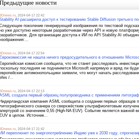
Предыдущие новости
3Dnews.ru
, 2024-04-17 22:42
Stability AI расширила доступ к тестированию Stable Diffusion третьего п
Следующее поколение генерирующей изображения по текстовой подсказке
но уже доступно некоторым разработчикам через API и новую платформу
разработчиков. Для организации доступа к ИИ по API Stability AI объеди
изображения:...
3Dnews.ru
, 2024-04-17 22:54
Еврокомиссия не нашла ничего предосудительного в отношениях Microso
Европейская комиссия сообщила, что не станет расследовать инвестиции
поскольку последняя не подчиняется Microsoft напрямую и вряд ли буд
европейские антимонопольщики заявили, что могут начать расследование
efes /...
3Dnews.ru
, 2024-04-17 22:13
ASML создала первый образец полупроводника с применением литогра
Нидерландская компания ASML сообщила о создании первых образцов п
литографического сканера со сверхжёстким ультрафиолетовым излучени
апертурой со значением 0,55 (High-NA EUV). Событие является важной в
EUV в целом. Источник...
3Dnews.ru
, 2024-04-17 21:42
ИИ переплюнет по энергопотреблению Индию уже к 2030 году, спрогнози