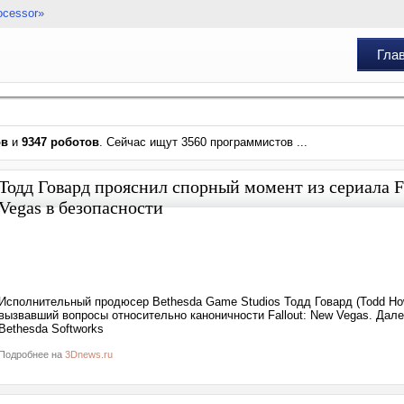
ocessor»
Гла
ов
и
9347 роботов
. Сейчас ищут 3560 программистов ...
Тодд Говард прояснил спорный момент из сериала F
Vegas в безопасности
Исполнительный продюсер Bethesda Game Studios Тодд Говард (Todd How
вызвавший вопросы относительно каноничности Fallout: New Vegas. Дал
Bethesda Softworks
Подробнее на
3Dnews.ru