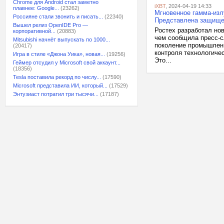
Chrome для Android стал заметно
iXBT
, 2024-04-19 14:33
плавнее: Google...
(23262)
Мгновенное гамма-излу
Россияне стали звонить и писать...
(22340)
Представлена защище
Вышел релиз OpenIDE Pro —
Ростех разработал но
корпоративной...
(20883)
чем сообщила пресс-с
Mitsubishi начнёт выпускать по 1000...
поколение промышленн
(20417)
контроля технологичес
Игра в стиле «Джона Уика», новая...
(19256)
Это...
Геймер отсудил у Microsoft свой аккаунт...
(18356)
Tesla поставила рекорд по числу...
(17590)
Microsoft представила ИИ, который...
(17529)
Энтузиаст потратил три тысячи...
(17187)