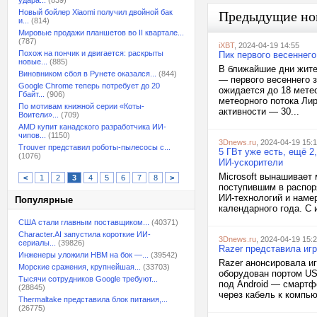
удара...
(839)
Новый бойлер Xiaomi получил двойной бак
Предыдущие но
и...
(814)
Мировые продажи планшетов во II квартале...
(787)
iXBT
, 2024-04-19 14:55
Похож на пончик и двигается: раскрыты
Пик первого весеннег
новые...
(885)
В ближайшие дни жите
Виновником сбоя в Рунете оказался...
(844)
— первого весеннего 
Google Chrome теперь потребует до 20
ожидается до 18 метео
Гбайт...
(906)
метеорного потока Ли
По мотивам книжной серии «Коты-
активности — 30...
Воители»...
(709)
AMD купит канадского разработчика ИИ-
чипов...
(1150)
3Dnews.ru
, 2024-04-19 15:
Trouver представил роботы-пылесосы с...
5 ГВт уже есть, ещё 2
(1076)
ИИ-ускорители
Microsoft вынашивает
<
1
2
3
4
5
6
7
8
>
поступившим в распор
ИИ-технологий и наме
Популярные
календарного года. С 
США стали главным поставщиком...
(40371)
Character.AI запустила короткие ИИ-
3Dnews.ru
, 2024-04-19 15:
сериалы...
(39826)
Razer представила игр
Инженеры уложили HBM на бок —...
(39542)
Razer анонсировала иг
Морские сражения, крупнейшая...
(33703)
оборудован портом USB
Тысячи сотрудников Google требуют...
под Android — смартф
(28845)
через кабель к компью
Thermaltake представила блок питания,...
(26775)