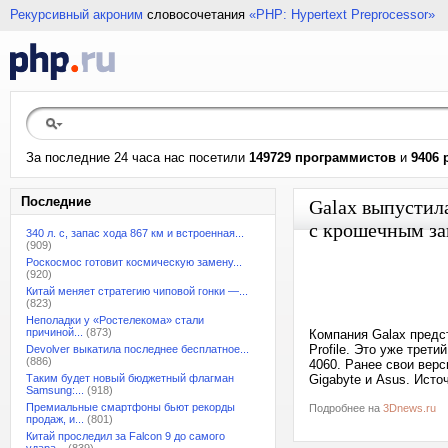
Рекурсивный акроним
словосочетания
«PHP: Hypertext Preprocessor»
За последние 24 часа нас посетили
149729 программистов
и
9406 
Последние
Galax выпустил
с крошечным за
340 л. с, запас хода 867 км и встроенная...
(909)
Роскосмос готовит космическую замену...
(920)
Китай меняет стратегию чиповой гонки —...
(823)
Неполадки у «Ростелекома» стали
причиной...
(873)
Компания Galax предс
Profile. Это уже тре
Devolver выкатила последнее бесплатное...
(886)
4060. Ранее свои вер
Таким будет новый бюджетный флагман
Gigabyte и Asus. Исто
Samsung:...
(918)
Премиальные смартфоны бьют рекорды
Подробнее на
3Dnews.ru
продаж, и...
(801)
Китай проследил за Falcon 9 до самого