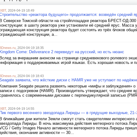
iXBT
, 2024-04-19 18:49
Строительство «реактора будущего» продолжается: возведён средний я
В Северске Томской области на стройплощадке реактора БРЕСТ-ОД-300
конструкции: в шахту реактора уже установили её средний ярус. Масса у
ограждающая конструкция реактора будет состоять из трёх блоков обще
ограждающей конструкции, а...
3Dnews.ru
, 2024-04-19 18:35
Kingdom Come: Deliverance 2 переведут на русский, но есть нюанс
Вслед за вчерашним анонсом на странице средневекового ролевого экше
информация о поддерживаемых игрой языках. Есть хорошая новость и пл
3Dnews.ru
, 2024-04-19 18:43
Seagate заявила, что жёсткие диски с HAMR уже не уступают по надёж
Компания Seagate решила развеять некоторые «мифы и заблуждения» о 
записи с подогревом (HAMR). Производитель утверждает, что среднее в
сравнялось с современными дисками с перпендикулярной записью (PMR).
iXBT
, 2024-04-19 14:55
Пик первого весеннего звездопада Лириды — в грядущие выходные, 21–
В ближайшие дни жители Земли смогут стать свидетелями интересного 
звездопада Лириды. В ночь максимума действия метеорного потока Лири
VCG / Getty Images Начало активности метеорного потока Лириды приш
действия, окончание активности — 30...