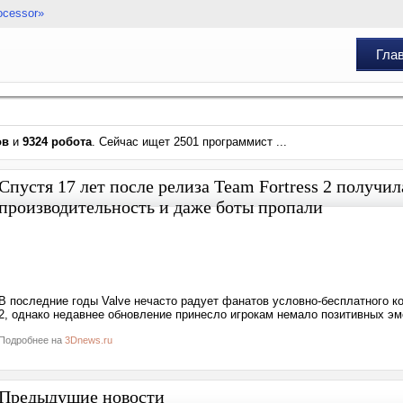
ocessor»
Гла
ов
и
9324 робота
. Сейчас ищет 2501 программист ...
Спустя 17 лет после релиза Team Fortress 2 получи
производительность и даже боты пропали
В последние годы Valve нечасто радует фанатов условно-бесплатного к
2, однако недавнее обновление принесло игрокам немало позитивных эм
Подробнее на
3Dnews.ru
Предыдущие новости