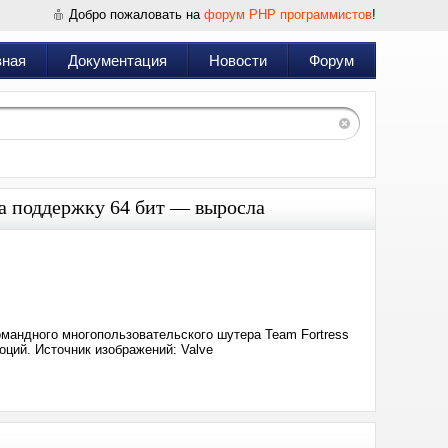
Добро пожаловать на
форум PHP программистов
!
вная
Документация
Новости
Форум
ла поддержку 64 бит — выросла
Дата:
2024-
04-
19
19:23
омандного многопользовательского шутера Team Fortress
оций. Источник изображений: Valve