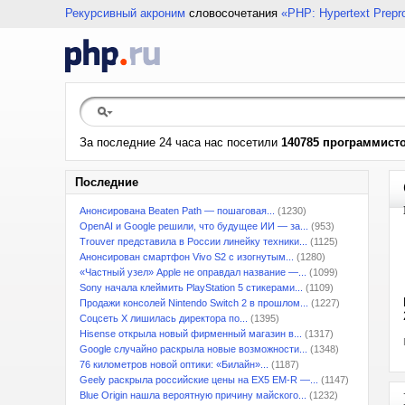
Рекурсивный акроним
словосочетания
«PHP: Hypertext Prepr
За последние 24 часа нас посетили
140785 программист
Последние
Анонсирована Beaten Path — пошаговая...
(1230)
OpenAI и Google решили, что будущее ИИ — за...
(953)
Trouver представила в России линейку техники...
(1125)
Анонсирован смартфон Vivo S2 с изогнутым...
(1280)
«Частный узел» Apple не оправдал название —...
(1099)
Sony начала клеймить PlayStation 5 стикерами...
(1109)
Продажи консолей Nintendo Switch 2 в прошлом...
(1227)
Соцсеть X лишилась директора по...
(1395)
Hisense открыла новый фирменный магазин в...
(1317)
Google случайно раскрыла новые возможности...
(1348)
76 километров новой оптики: «Билайн»...
(1187)
Geely раскрыла российские цены на EX5 EM-R —...
(1147)
Blue Origin нашла вероятную причину майского...
(1232)