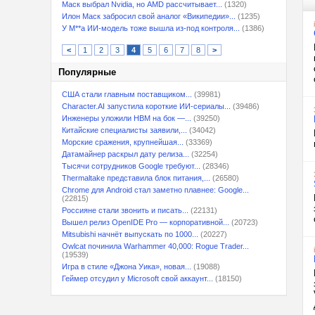
Маск выбрал Nvidia, но AMD рассчитывает...
(1320)
Илон Маск забросил свой аналог «Википедии»...
(1235)
У M**a ИИ-модель тоже вышла из-под контроля...
(1386)
<
1
2
3
4
5
6
7
8
>
Популярные
США стали главным поставщиком...
(39981)
Character.AI запустила короткие ИИ-сериалы...
(39486)
Инженеры уложили HBM на бок —...
(39250)
Китайские специалисты заявили,...
(34042)
Морские сражения, крупнейшая...
(33369)
Датамайнер раскрыл дату релиза...
(32254)
Тысячи сотрудников Google требуют...
(28346)
Thermaltake представила блок питания,...
(26580)
Chrome для Android стал заметно плавнее: Google...
(22815)
Россияне стали звонить и писать...
(22131)
Вышел релиз OpenIDE Pro — корпоративной...
(20723)
Mitsubishi начнёт выпускать по 1000...
(20227)
Owlcat починила Warhammer 40,000: Rogue Trader...
(19539)
Игра в стиле «Джона Уика», новая...
(19088)
Геймер отсудил у Microsoft свой аккаунт...
(18150)