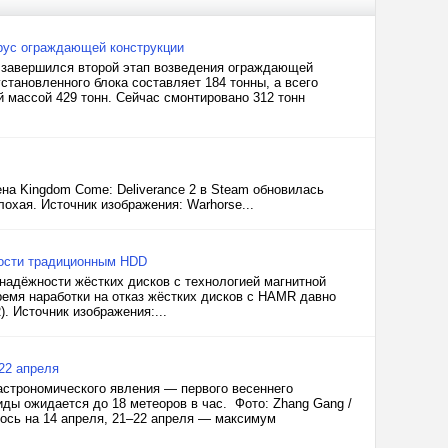
рус ограждающей конструкции
 завершился второй этап возведения ограждающей
становленного блока составляет 184 тонны, а всего
й массой 429 тонн. Сейчас смонтировано 312 тонн
на Kingdom Come: Deliverance 2 в Steam обновилась
охая. Источник изображения: Warhorse...
ности традиционным HDD
надёжности жёстких дисков с технологией магнитной
ремя наработки на отказ жёстких дисков с HAMR давно
 Источник изображения:...
22 апреля
астрономического явления — первого весеннего
ды ожидается до 18 метеоров в час. Фото: Zhang Gang /
лось на 14 апреля, 21–22 апреля — максимум