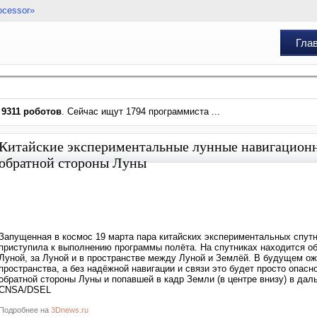
ocessor»
Гла
и
9311 роботов
. Сейчас ищут 1794 программиста ...
Китайские экспериментальные лунные навигацион
обратной стороны Луны
Запущенная в космос 19 марта пара китайских экспериментальных спутник
приступила к выполнению программы полёта. На спутниках находится об
Луной, за Луной и в пространстве между Луной и Землёй. В будущем ож
пространства, а без надёжной навигации и связи это будет просто опас
обратной стороны Луны и попавшей в кадр Земли (в центре внизу) в да
CNSA/DSEL
Подробнее на
3Dnews.ru