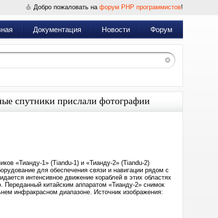
Добро пожаловать на
форум PHP программистов
!
вная
Документация
Новости
Форум
ные спутники прислали фотографии
Дата:
2024-
04-
19
22:23
ов «Тианду-1» (Tiandu-1) и «Тианду-2» (Tiandu-2)
орудование для обеспечения связи и навигации рядом с
идается интенсивное движение кораблей в этих областях
но. Переданный китайским аппаратом «Тианду-2» снимок
льнем инфракрасном диапазоне. Источник изображения: