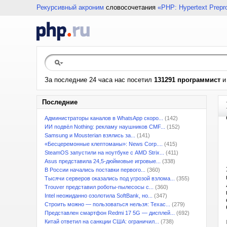
Рекурсивный акроним
словосочетания
«PHP: Hypertext Prepr
За последние 24 часа нас посетил
131291 программист
Последние
Администраторы каналов в WhatsApp скоро...
(142)
ИИ подвёл Nothing: рекламу наушников CMF...
(152)
Samsung и Mousterian взялись за...
(141)
«Бесцеремонные клептоманы»: News Corp....
(415)
SteamOS запустили на ноутбуке с AMD Strix...
(411)
Asus представила 24,5-дюймовые игровые...
(338)
В России начались поставки первого...
(360)
Тысячи серверов оказались под угрозой взлома...
(355)
Trouver представил роботы-пылесосы с...
(360)
Intel неожиданно озолотила SoftBank, но...
(347)
Строить можно — пользоваться нельзя: Техас...
(279)
Представлен смартфон Redmi 17 5G — дисплей...
(692)
Китай ответил на санкции США: ограничил...
(738)