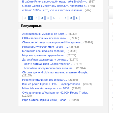
В работе Рунета произошёл масштабный сбой —...
(537)
Google Gemini сможет сам находить проблемы в...
(780)
«Это на 100 % не то, что мы хотели»: бывший...
(767)
<
1
2
3
4
5
6
7
8
>
Популярные
Анонсированы умные очки Solos...
(56065)
США стали главным поставщиком...
(39366)
Character.AI запустила короткие ИИ-сериалы...
(38981)
Инженеры уложили HBM на бок —...
(38782)
Китайские специалисты заявили,...
(33639)
Морские сражения, крупнейшая...
(32872)
Датамайнер раскрыл дату релиза...
(31874)
Тысячи сотрудников Google требуют...
(27774)
Thermaltake представила блок питания,...
(26314)
Chrome для Android стал заметно плавнее: Google...
(22185)
Россияне стали звонить и писать...
(21869)
Вышел релиз OpenIDE Pro — корпоративной...
(20428)
Mitsubishi начнёт выпускать по 1000...
(19966)
Owlcat починила Warhammer 40,000: Rogue Trader...
(19328)
Игра в стиле «Джона Уика», новая...
(18848)