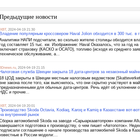
Предыдущие новости
iXBT
, 2024-04-19 21:30
Владение популярным кроссовером Haval Jolion обходится в 300 тыс. в
Аналитики НАПИ подсчитали, во сколько жителю столицы обходится владе
год составляет 15 тыс. км. Изображение: Haval Оказалось, что за год н
включает страховку (КАСКО и ОСАГО), топливо (исходя из среднего заяв
техническое обслуживание, а...
3Dnews.ru
, 2024-04-19 21:15
Налоговая служба Швеции закрыла 18 дата-центров за незаконный майн
18 ЦОД закрыты в Швеции местным налоговым ведомством (Skatteverket
вне закона после того, как выяснилось, что они скрытно участвуют в ма
предназначенными для обычных дата-центров. Речь идёт об уклонении о
НДС и прочие...
iXBT
, 2024-04-19 20:01
Производство Skoda Octavia, Kodiaq, Karoq и Kamiq в Казахстане вот-в
на внутренний рынок
Сборка автомобилей Skoda на заводе «Сарыаркаавтопром» компании Allu
завершается подготовка к производству, о чем пишет «Автопоток». Недел
подписали соглашение о начале производства автомобилей Skoda в Каза
известные в России модели:...