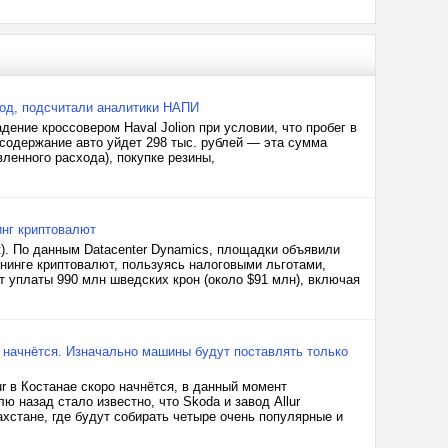
 год, подсчитали аналитики НАПИ
ние кроссовером Haval Jolion при условии, что пробег в
а содержание авто уйдет 298 тыс. рублей — эта сумма
ленного расхода), покупкe резины,
инг криптовалют
). По данным Datacenter Dynamics, площадки объявили
йнинге криптовалют, пользуясь налоговыми льготами,
т уплаты 990 млн шведских крон (около $91 млн), включая
от начнётся. Изначально машины будут поставлять только
r в Костанае скоро начнётся, в данный момент
ю назад стало известно, что Skoda и завод Allur
хстане, где будут собирать четыре очень популярные и