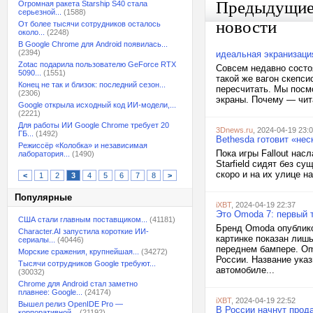
Предыдущи
Огромная ракета Starship S40 стала
серьезной...
(1588)
новости
От более тысячи сотрудников осталось
около...
(2248)
В Google Chrome для Android появилась...
(2394)
идеальная экранизация
Zotac подарила пользователю GeForce RTX
Совсем недавно состо
5090...
(1551)
такой же вагон скепс
Конец не так и близок: последний сезон...
пересчитать. Мы посм
(2306)
экраны. Почему — чита
Google открыла исходный код ИИ-модели,...
(2221)
Для работы ИИ Google Chrome требует 20
3Dnews.ru
, 2024-04-19 23:
ГБ...
(1492)
Bethesda готовит «неск
Режиссёр «Колобка» и независимая
Пока игры Fallout на
лаборатория...
(1490)
Starfield сидят без с
скоро и на их улице н
<
1
2
3
4
5
6
7
8
>
Популярные
iXBT
, 2024-04-19 22:37
Это Omoda 7: первый 
США стали главным поставщиком...
(41181)
Бренд Omoda опублико
Character.AI запустила короткие ИИ-
картинке показан лиш
сериалы...
(40446)
переднем бампере. Om
Морские сражения, крупнейшая...
(34272)
России. Название указ
Тысячи сотрудников Google требуют...
автомобиле...
(30032)
Chrome для Android стал заметно
плавнее: Google...
(24174)
iXBT
, 2024-04-19 22:52
Вышел релиз OpenIDE Pro —
В России начнут прод
корпоративной...
(21192)