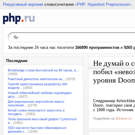
Рекурсивный акроним
словосочетания
«PHP: Hypertext Preprocessor»
За последние 24 часа нас посетили
166890 программистов
и
9265 
Последние
Не думай о с
побил «нево
Breathedge стала бесплатной на 48 часов, а...
(1600)
уровня Doom
Ракетный двигатель напечатали на...
(2570)
OpenAI приостановила разработку ИИ-
модели...
(1650)
Новый геймплейный трейлер подтвердил
дату...
(1627)
Спидраннер 4shockbla
Для марсианских вертолётов нового
Doom, повторил своё д
поколения...
(2279)
с 1998 года. Источник
Китай снова попытается запустить и
посадить...
(2363)
Подробнее на
3Dnews.ru
Tesla признала массовый дефект Cybertruck
и...
(2461)
SSD научатся быстрее обмениваться
данными с...
(1630)