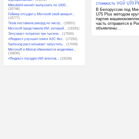
стоимость VGV U70 P
Mitsubishi начнёт выпускать по 1000...
(20746)
В Белоруссии под Ми
U75 Plus методом круп
Геймер отсудил у Microsoft свой аккаунт...
(18777)
партия машинокомплект
Tesla поставила рекорд по числу...
(18501)
часть отправится в Р
объявлены:...
Microsoft представила ИИ, который...
(18181)
Энтузиаст потратил три тысячи...
(17500)
«Яндекс» улучшил поиск АЗС без...
(17292)
Samsung рассчитывает запустить...
(17049)
Microsoft и Mistral обменяются моделями...
(16830)
«Яндекс» посадил ИИ-агентов...
(15536)