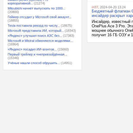
корпоративной...
(21274)
iXBT
, 2024-04-20 13:24
Mitsubishi начнёт выпускать по 1000...
Бюджетный флагман On
(20800)
инсайдер раскрыл хар
Геймер отсудил у Microsoft свой аккаунт...
(18855)
Инсайдер, известный п
Tesla поставила рекорд по числу...
(18675)
OnePlus Ace 3 Pro. Э
мощнее обычного OnePl
Microsoft представила ИИ, который...
(18343)
получит 16 ГБ ОЗУ и 
«Яндекс» улучшил поиск АЗС без...
(17383)
Microsoft и Mistral обменяются моделями...
(16964)
«Яндекс» посадил ИИ-агентов...
(15660)
Первый трейлер и «непревзойдённая...
(15346)
Учёные нашли способ обрушить...
(14951)