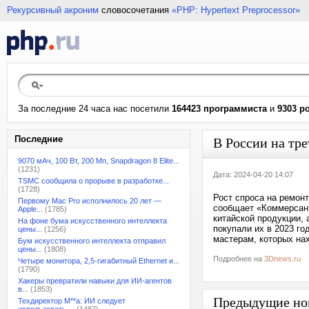
Рекурсивный акроним
словосочетания
«PHP: Hypertext Preprocessor»
За последние 24 часа нас посетили
164423 программиста
и
9303 р
Последние
В России на тр
9070 мАч, 100 Вт, 200 Мп, Snapdragon 8 Elite...
(1231)
Дата: 2024-04-20 14:07
TSMC сообщила о прорыве в разработке...
(1728)
Рост спроса на ремонт
Первому Mac Pro исполнилось 20 лет —
сообщает «Коммерсант
Apple...
(1785)
китайской продукции,
На фоне бума искусственного интеллекта
покупали их в 2023 г
цены...
(1256)
мастерам, которых нах
Бум искусственного интеллекта отправил
цены...
(1808)
Подробнее на
3Dnews.ru
Четыре монитора, 2,5-гигабитный Ethernet и...
(1790)
Хакеры превратили навыки для ИИ-агентов
в...
(1853)
Предыдущие но
Техдиректор M**a: ИИ следует