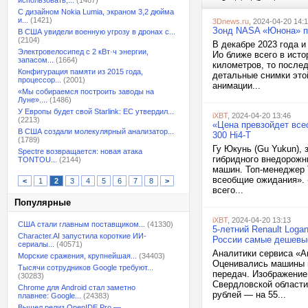
использовать,...
(1487)
С дизайном Nokia Lumia, экраном 3,2 дюйма
и...
(1421)
3Dnews.ru
, 2024-04-20 14:1
Зонд NASA «Юнона» по
В США увидели военную угрозу в дронах с...
(2104)
В декабре 2023 года 
Электровелосипед с 2 кВт·ч энергии,
Ио ближе всего в ист
запасом...
(1664)
километров, то после
Конфигурация памяти из 2015 года,
детальные снимки это
процессор...
(2001)
анимации...
«Мы собираемся построить заводы на
Луне»....
(1486)
У Европы будет свой Starlink: ЕС утвердил...
iXBT
, 2024-04-20 13:46
(2213)
«Цена превзойдет все
В США создали молекулярный анализатор...
300 Hi4-T
(1789)
Гу Юкунь (Gu Yukun), 
Spectre возвращается: новая атака
гибридного внедорожни
TONTOU...
(2144)
машин. Топ-менеджер 
всеобщие ожидания». 
<
1
2
3
4
5
6
7
8
>
всего...
Популярные
iXBT
, 2024-04-20 13:13
США стали главным поставщиком...
(41330)
5-летний Renault Loga
Character.AI запустила короткие ИИ-
России самые дешевые
сериалы...
(40571)
Аналитики сервиса «А
Морские сражения, крупнейшая...
(34403)
Оценивались машины п
Тысячи сотрудников Google требуют...
передач. Изображение:
(30283)
Свердловской области
Chrome для Android стал заметно
рублей — на 55...
плавнее: Google...
(24383)
Вышел релиз OpenIDE Pro —