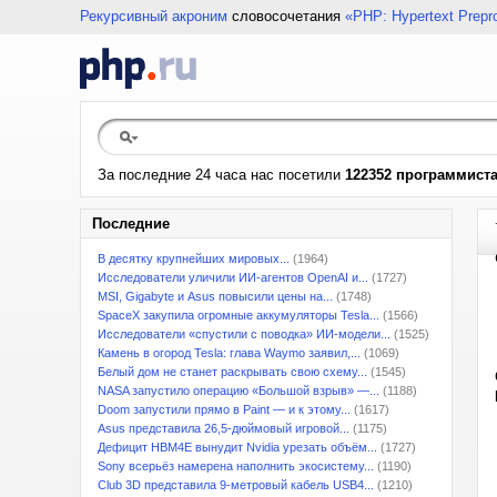
Рекурсивный акроним
словосочетания
«PHP: Hypertext Prepr
За последние 24 часа нас посетили
122352 программист
Последние
В десятку крупнейших мировых...
(1964)
Исследователи уличили ИИ-агентов OpenAI и...
(1727)
MSI, Gigabyte и Asus повысили цены на...
(1748)
SpaceX закупила огромные аккумуляторы Tesla...
(1566)
Исследователи «спустили с поводка» ИИ-модели...
(1525)
Камень в огород Tesla: глава Waymo заявил,...
(1069)
Белый дом не станет раскрывать свою схему...
(1545)
NASA запустило операцию «Большой взрыв» —...
(1188)
Doom запустили прямо в Paint — и к этому...
(1617)
Asus представила 26,5-дюймовый игровой...
(1175)
Дефицит HBM4E вынудит Nvidia урезать объём...
(1727)
Sony всерьёз намерена наполнить экосистему...
(1190)
Club 3D представила 9-метровый кабель USB4...
(1210)