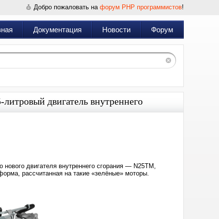
Добро пожаловать на
форум PHP программистов
!
вная
Документация
Новости
Форум
-литровый двигатель внутреннего
Дата:
2024-
04-
20
15:16
о нового двигателя внутреннего сгорания — N25TM,
форма, рассчитанная на такие «зелёные» моторы.