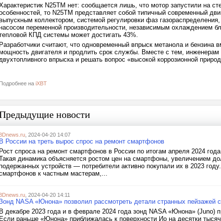
Характеристик N25TM нет: сообщается лишь, что мотор запустили на сте
особенностей, то N25TM представляет собой типичный современный дви
выпускным коллектором, системой регулировки фаз газораспределения
насосом переменной производительности, независимым охлаждением бло
тепловой КПД системы может достигать 43%.
Разработчики считают, что одновременный впрыск метанола и бензина 
мощность двигателя и продлить срок службы. Вместе с тем, инженерам
двухтопливного впрыска и решать вопрос «высокой коррозионной природ
Подробнее на
iXBT
Предыдущие новости
3Dnews.ru
, 2024-04-20 14:07
В России на треть вырос спрос на ремонт смартфонов
Рост спроса на ремонт смартфонов в России по итогам апреля 2024 год
Такая динамика объясняется ростом цен на смартфоны, увеличением до
подержанных устройств — потребители активно покупали их в 2023 году
смартфонов к частным мастерам,...
3Dnews.ru
, 2024-04-20 14:11
Зонд NASA «Юнона» позволил рассмотреть детали странных пейзажей 
В декабре 2023 года и в феврале 2024 года зонд NASA «Юнона» (Juno) 
Если раньше «Юнона» приближалась к поверхности Ио на десятки тысяч