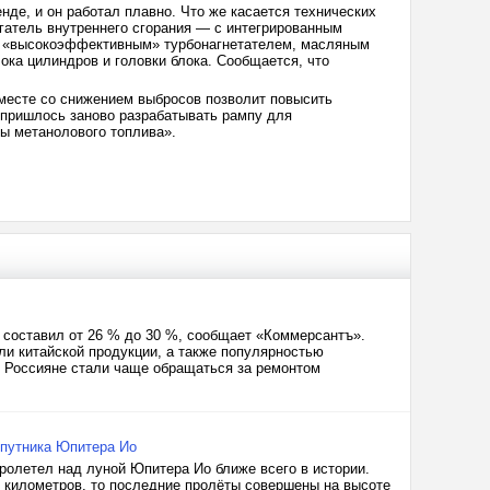
нде, и он работал плавно. Что же касается технических
гатель внутреннего сгорания — с интегрированным
, «высокоэффективным» турбонагнетателем, масляным
ка цилиндров и головки блока. Сообщается, что
вместе со снижением выбросов позволит повысить
 пришлось заново разрабатывать рампу для
ы метанолового топлива».
а составил от 26 % до 30 %, сообщает «Коммерсантъ».
ли китайской продукции, а также популярностью
. Россияне стали чаще обращаться за ремонтом
спутника Юпитера Ио
пролетел над луной Юпитера Ио ближе всего в истории.
 километров, то последние пролёты совершены на высоте