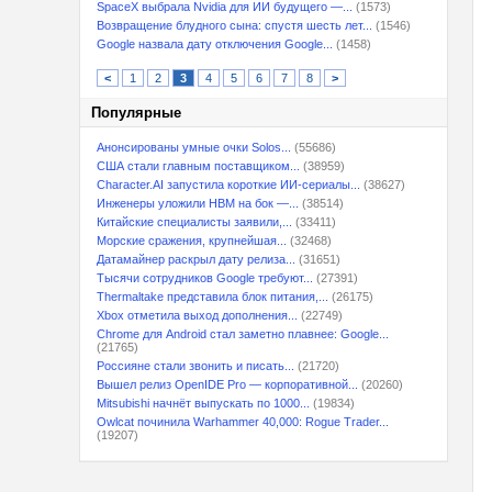
SpaceX выбрала Nvidia для ИИ будущего —...
(1573)
Возвращение блудного сына: спустя шесть лет...
(1546)
Google назвала дату отключения Google...
(1458)
<
1
2
3
4
5
6
7
8
>
Популярные
Анонсированы умные очки Solos...
(55686)
США стали главным поставщиком...
(38959)
Character.AI запустила короткие ИИ-сериалы...
(38627)
Инженеры уложили HBM на бок —...
(38514)
Китайские специалисты заявили,...
(33411)
Морские сражения, крупнейшая...
(32468)
Датамайнер раскрыл дату релиза...
(31651)
Тысячи сотрудников Google требуют...
(27391)
Thermaltake представила блок питания,...
(26175)
Xbox отметила выход дополнения...
(22749)
Chrome для Android стал заметно плавнее: Google...
(21765)
Россияне стали звонить и писать...
(21720)
Вышел релиз OpenIDE Pro — корпоративной...
(20260)
Mitsubishi начнёт выпускать по 1000...
(19834)
Owlcat починила Warhammer 40,000: Rogue Trader...
(19207)