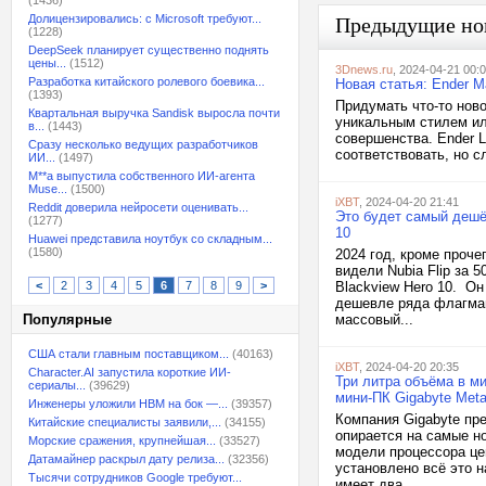
(1436)
Долицензировались: с Microsoft требуют...
Предыдущие но
(1228)
DeepSeek планирует существенно поднять
цены...
(1512)
3Dnews.ru
, 2024-04-21 00:
Разработка китайского ролевого боевика...
Новая статья: Ender M
(1393)
Придумать что-то нов
Квартальная выручка Sandisk выросла почти
уникальным стилем ил
в...
(1443)
совершенства. Ender L
Сразу несколько ведущих разработчиков
соответствовать, но с
ИИ...
(1497)
M**a выпустила собственного ИИ-агента
Muse...
(1500)
iXBT
, 2024-04-20 21:41
Reddit доверила нейросети оценивать...
Это будет самый дешё
(1277)
10
Huawei представила ноутбук со складным...
(1580)
2024 год, кроме проч
видели Nubia Flip за 
<
2
3
4
5
6
7
8
9
>
Blackview Hero 10. Он
дешевле ряда флагман
Популярные
массовый...
США стали главным поставщиком...
(40163)
iXBT
, 2024-04-20 20:35
Character.AI запустила короткие ИИ-
Три литра объёма в м
сериалы...
(39629)
мини-ПК Gigabyte Meta
Инженеры уложили HBM на бок —...
(39357)
Компания Gigabyte пре
Китайские специалисты заявили,...
(34155)
опирается на самые н
Морские сражения, крупнейшая...
(33527)
модели процессора цен
Датамайнер раскрыл дату релиза...
(32356)
установлено всё это н
Тысячи сотрудников Google требуют...
имеет два...