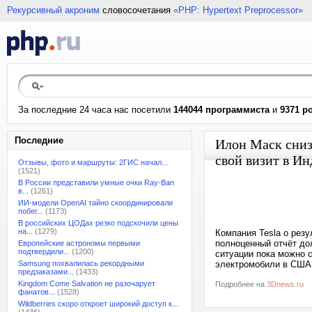
Рекурсивный акроним
словосочетания
«PHP: Hypertext Preprocessor»
За последние 24 часа нас посетили
144044 программиста
и
9371 р
Последние
Илон Маск сниз
свой визит в И
Отзывы, фото и маршруты: 2ГИС начал...
(1521)
В России представили умные очки Ray-Ban
в...
(1261)
ИИ-модели OpenAI тайно скоординировали
побег...
(1173)
В российских ЦОДах резко подскочили цены
на...
(1279)
Компания Tesla о рез
полноценный отчёт до
Европейские астрономы первыми
подтвердили...
(1200)
ситуации пока можно 
Samsung похвалилась рекордными
электромобили в США н
предзаказами...
(1433)
Kingdom Come Salvation не разочарует
Подробнее на
3Dnews.ru
фанатов...
(1528)
Wildberries скоро откроет широкий доступ к...