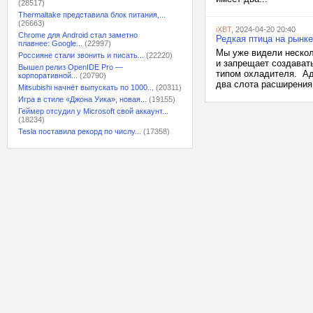
(28517)
Thermaltake представила блок питания,...
(26663)
iXBT
, 2024-04-20 20:40
Chrome для Android стал заметно
Редкая птица на рынке
плавнее: Google...
(22997)
Мы уже видели нескол
Россияне стали звонить и писать...
(22220)
и запрещает создавать
Вышел релиз OpenIDE Pro —
типом охладителя. Ада
корпоративной...
(20790)
два слота расширения.
Mitsubishi начнёт выпускать по 1000...
(20311)
Игра в стиле «Джона Уика», новая...
(19155)
Геймер отсудил у Microsoft свой аккаунт...
(18234)
Tesla поставила рекорд по числу...
(17358)