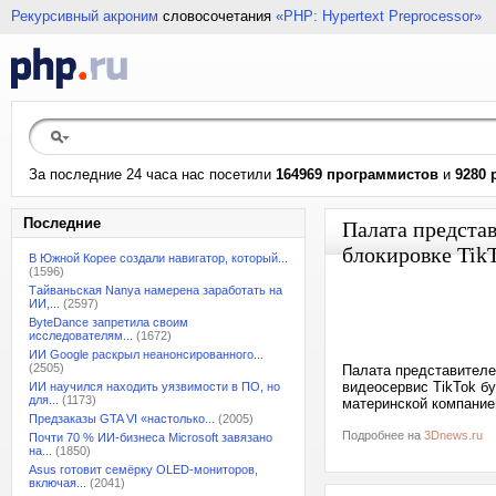
Рекурсивный акроним
словосочетания
«PHP: Hypertext Preprocessor»
За последние 24 часа нас посетили
164969 программистов
и
9280 
Последние
Палата предста
блокировке TikT
В Южной Корее создали навигатор, который...
(1596)
Тайваньская Nanya намерена заработать на
ИИ,...
(2597)
ByteDance запретила своим
исследователям...
(1672)
ИИ Google раскрыл неанонсированного...
(2505)
Палата представителе
видеосервис TikTok бу
ИИ научился находить уязвимости в ПО, но
для...
(1173)
материнской компанией
Предзаказы GTA VI «настолько...
(2005)
Подробнее на
3Dnews.ru
Почти 70 % ИИ-бизнеса Microsoft завязано
на...
(1850)
Asus готовит семёрку OLED-мониторов,
включая...
(2041)