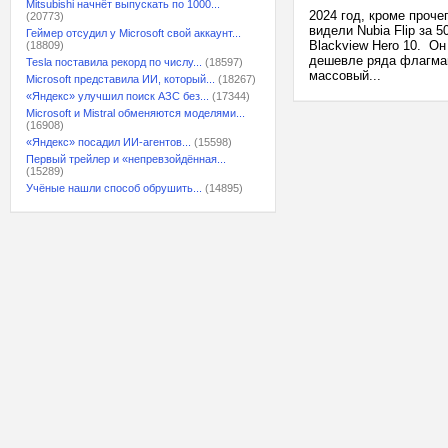
Mitsubishi начнёт выпускать по 1000...
2024 год, кроме проч
(20773)
видели Nubia Flip за 
Геймер отсудил у Microsoft свой аккаунт...
Blackview Hero 10. Он
(18809)
дешевле ряда флагман
Tesla поставила рекорд по числу...
(18597)
массовый...
Microsoft представила ИИ, который...
(18267)
«Яндекс» улучшил поиск АЗС без...
(17344)
Microsoft и Mistral обменяются моделями...
(16908)
«Яндекс» посадил ИИ-агентов...
(15598)
Первый трейлер и «непревзойдённая...
(15289)
Учёные нашли способ обрушить...
(14895)