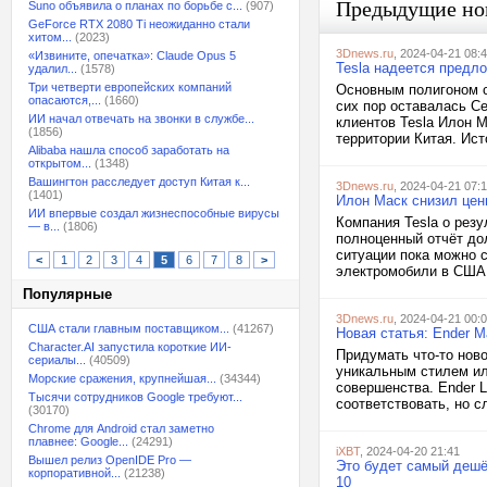
Предыдущие но
Suno объявила о планах по борьбе с...
(907)
GeForce RTX 2080 Ti неожиданно стали
хитом...
(2023)
3Dnews.ru
, 2024-04-21 08:
«Извините, опечатка»: Claude Opus 5
Tesla надеется предл
удалил...
(1578)
Три четверти европейских компаний
Основным полигоном с
опасаются,...
(1660)
сих пор оставалась Се
ИИ начал отвечать на звонки в службе...
клиентов Tesla Илон М
(1856)
территории Китая. Ист
Alibaba нашла способ заработать на
открытом...
(1348)
Вашингтон расследует доступ Китая к...
3Dnews.ru
, 2024-04-21 07:
(1401)
Илон Маск снизил цен
ИИ впервые создал жизнеспособные вирусы
Компания Tesla о рез
— в...
(1806)
полноценный отчёт до
ситуации пока можно 
<
1
2
3
4
5
6
7
8
>
электромобили в США н
Популярные
3Dnews.ru
, 2024-04-21 00:
США стали главным поставщиком...
(41267)
Новая статья: Ender M
Character.AI запустила короткие ИИ-
Придумать что-то нов
сериалы...
(40509)
уникальным стилем ил
Морские сражения, крупнейшая...
(34344)
совершенства. Ender L
Тысячи сотрудников Google требуют...
соответствовать, но с
(30170)
Chrome для Android стал заметно
плавнее: Google...
(24291)
iXBT
, 2024-04-20 21:41
Вышел релиз OpenIDE Pro —
Это будет самый дешё
корпоративной...
(21238)
10