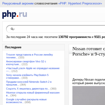
Рекурсивный акроним
словосочетания
«PHP: Hypertext Preprocessor»
За последние 24 часа нас посетили
130792 программиста
и
9321 р
Последние
Nissan готовит
Porsche» и 9-с
Trouver представила в России линейку
техники...
(320)
Анонсирован смартфон Vivo S2 с
изогнутым...
(222)
«Частный узел» Apple не оправдал название
—...
(212)
Sony начала клеймить PlayStation 5
стикерами...
(333)
Дилеры Nissan подели
Продажи консолей Nintendo Switch 2 в
который ранее выпуск
прошлом...
(364)
Соцсеть X лишилась директора по...
(360)
Hisense открыла новый фирменный магазин
в...
(364)
Google случайно раскрыла новые
возможности...
(658)