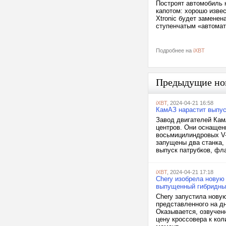
Построят автомобиль н
капотом: хорошо извес
Xtronic будет заменен
ступенчатым «автомат
Подробнее на
iXBT
Предыдущие но
iXBT
, 2024-04-21 16:58
КамАЗ нарастит выпус
Завод двигателей Ка
центров. Они оснащен
восьмицилиндровых V-
запущены два станка, 
выпуск патрубков, фла
iXBT
, 2024-04-21 17:18
Chery изобрела новую 
выпущенный гибридный
Chery запустила нову
представленного на дн
Оказывается, озвучен
цену кроссовера к ко