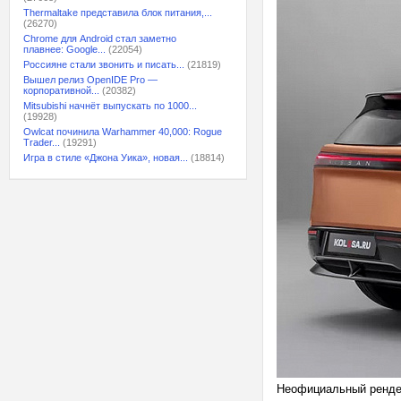
Thermaltake представила блок питания,...
(26270)
Chrome для Android стал заметно
плавнее: Google...
(22054)
Россияне стали звонить и писать...
(21819)
Вышел релиз OpenIDE Pro —
корпоративной...
(20382)
Mitsubishi начнёт выпускать по 1000...
(19928)
Owlcat починила Warhammer 40,000: Rogue
Trader...
(19291)
Игра в стиле «Джона Уика», новая...
(18814)
Неофициальный ренде