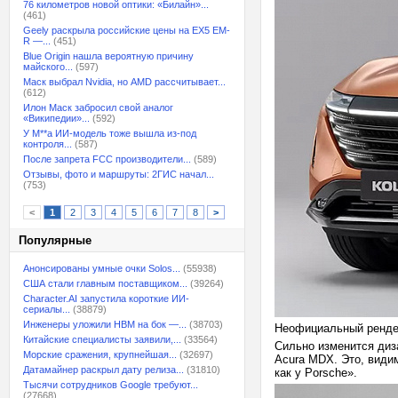
76 километров новой оптики: «Билайн»...
(461)
Geely раскрыла российские цены на EX5 EM-
R —...
(451)
Blue Origin нашла вероятную причину
майского...
(597)
Маск выбрал Nvidia, но AMD рассчитывает...
(612)
Илон Маск забросил свой аналог
«Википедии»...
(592)
У M**a ИИ-модель тоже вышла из-под
контроля...
(587)
После запрета FCC производители...
(589)
Отзывы, фото и маршруты: 2ГИС начал...
(753)
<
1
2
3
4
5
6
7
8
>
Популярные
Анонсированы умные очки Solos...
(55938)
США стали главным поставщиком...
(39264)
Character.AI запустила короткие ИИ-
сериалы...
(38879)
Инженеры уложили HBM на бок —...
(38703)
Неофициальный ренде
Китайские специалисты заявили,...
(33564)
Сильно изменится диз
Морские сражения, крупнейшая...
(32697)
Acura MDX. Это, види
Датамайнер раскрыл дату релиза...
(31810)
как у Porsche».
Тысячи сотрудников Google требуют...
(27668)