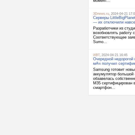
момент...
3Dnews.ru
, 2024-04-21 17:
Серверы LittleBigPlan
— их отключили навсе
Разработчики из студи
возобновлять работу с
Соответствующее заяв
Sumo...
iXBT
, 2024-04-21 16:45
Очередной недорогой 
мАч получил сертифи
Samsung готовит новы
аккумулятор большой 
обзавелась собственн
M35 сертифицирован в
смартфон...