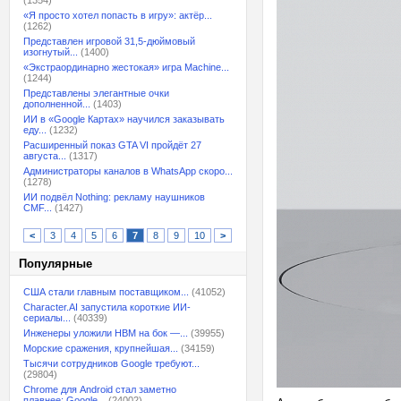
(1354)
«Я просто хотел попасть в игру»: актёр...
(1262)
Представлен игровой 31,5-дюймовый
изогнутый...
(1400)
«Экстраординарно жестокая» игра Machine...
(1244)
Представлены элегантные очки
дополненной...
(1403)
ИИ в «Google Картах» научился заказывать
еду...
(1232)
Расширенный показ GTA VI пройдёт 27
августа...
(1317)
Администраторы каналов в WhatsApp скоро...
(1278)
ИИ подвёл Nothing: рекламу наушников
CMF...
(1427)
<
3
4
5
6
7
8
9
10
>
Популярные
США стали главным поставщиком...
(41052)
Character.AI запустила короткие ИИ-
сериалы...
(40339)
Инженеры уложили HBM на бок —...
(39955)
Морские сражения, крупнейшая...
(34159)
Тысячи сотрудников Google требуют...
(29804)
Chrome для Android стал заметно
плавнее: Google...
(24002)