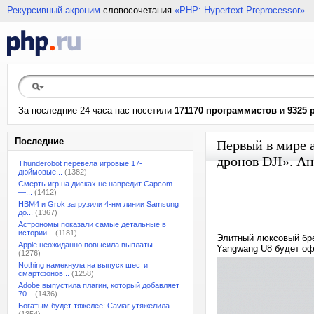
Рекурсивный акроним
словосочетания
«PHP: Hypertext Preprocessor»
За последние 24 часа нас посетили
171170 программистов
и
9325 
Последние
Первый в мире 
дронов DJI». А
Thunderobot перевела игровые 17-
дюймовые...
(1382)
Смерть игр на дисках не навредит Capcom
—...
(1412)
HBM4 и Grok загрузили 4-нм линии Samsung
до...
(1367)
Астрономы показали самые детальные в
истории...
(1181)
Элитный люксовый бре
Apple неожиданно повысила выплаты...
Yangwang U8 будет оф
(1276)
Nothing намекнула на выпуск шести
смартфонов...
(1258)
Adobe выпустила плагин, который добавляет
70...
(1436)
Богатым будет тяжелее: Caviar утяжелила...