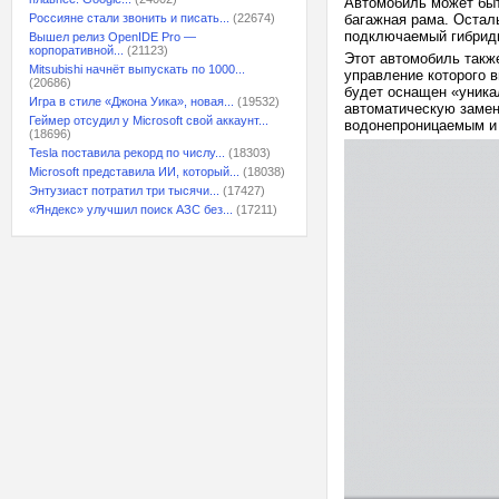
Автомобиль может быт
Россияне стали звонить и писать...
(22674)
багажная рама. Остал
подключаемый гибрид
Вышел релиз OpenIDE Pro —
корпоративной...
(21123)
Этот автомобиль такж
Mitsubishi начнёт выпускать по 1000...
управление которого в
(20686)
будет оснащен «уника
Игра в стиле «Джона Уика», новая...
(19532)
автоматическую замен
Геймер отсудил у Microsoft свой аккаунт...
водонепроницаемым и
(18696)
Tesla поставила рекорд по числу...
(18303)
Microsoft представила ИИ, который...
(18038)
Энтузиаст потратил три тысячи...
(17427)
«Яндекс» улучшил поиск АЗС без...
(17211)