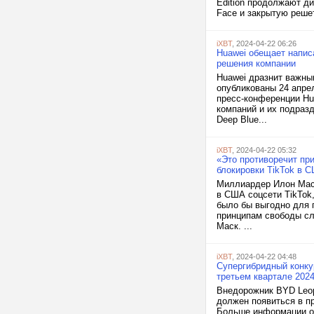
Edition продолжают ди
Face и закрытую решет
iXBT
, 2024-04-22 06:26
Huawei обещает напис
решения компании
Huawei дразнит важны
опубликованы 24 апрел
пресс-конференции Hu
компаний и их подразд
Deep Blue...
iXBT
, 2024-04-22 05:32
«Это противоречит пр
блокировки TikTok в 
Миллиардер Илон Маск,
в США соцсети TikTok
было бы выгодно для 
принципам свободы сл
Маск. ...
iXBT
, 2024-04-22 04:48
Супергибридный конкур
третьем квартале 202
Внедорожник BYD Leop
должен появиться в пр
Больше информации о