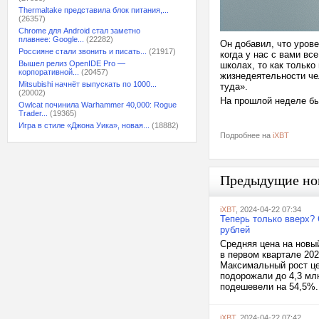
Thermaltake представила блок питания,...
(26357)
Chrome для Android стал заметно
плавнее: Google...
(22282)
Он добавил, что уров
Россияне стали звонить и писать...
(21917)
когда у нас с вами вс
Вышел релиз OpenIDE Pro —
школах, то как только
корпоративной...
(20457)
жизнедеятельности че
Mitsubishi начнёт выпускать по 1000...
туда».
(20002)
На прошлой неделе б
Owlcat починила Warhammer 40,000: Rogue
Trader...
(19365)
Игра в стиле «Джона Уика», новая...
(18882)
Подробнее на
iXBT
Предыдущие но
iXBT
, 2024-04-22 07:34
Теперь только вверх?
рублей
Средняя цена на новы
в первом квартале 20
Максимальный рост це
подорожали до 4,3 мл
подешевели на 54,5%. 
iXBT
, 2024-04-22 07:42