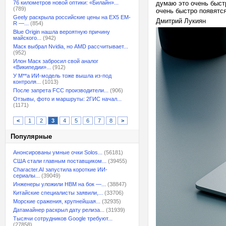
76 километров новой оптики: «Билайн»...
думаю это очень быст
(789)
очень быстро появятся
Geely раскрыла российские цены на EX5 EM-
Дмитрий Лукиян
R —...
(854)
Blue Origin нашла вероятную причину
майского...
(942)
Маск выбрал Nvidia, но AMD рассчитывает...
(952)
Илон Маск забросил свой аналог
«Википедии»...
(912)
У M**a ИИ-модель тоже вышла из-под
контроля...
(1013)
После запрета FCC производители...
(906)
Отзывы, фото и маршруты: 2ГИС начал...
(1171)
<
1
2
3
4
5
6
7
8
>
Популярные
Анонсированы умные очки Solos...
(56181)
США стали главным поставщиком...
(39455)
Character.AI запустила короткие ИИ-
сериалы...
(39049)
Инженеры уложили HBM на бок —...
(38847)
Китайские специалисты заявили,...
(33706)
Морские сражения, крупнейшая...
(32935)
Датамайнер раскрыл дату релиза...
(31939)
Тысячи сотрудников Google требуют...
(27858)