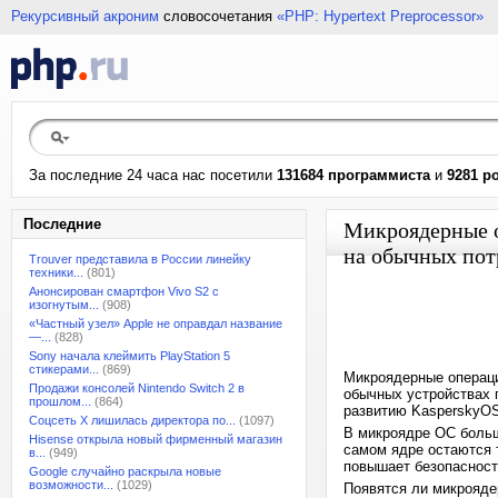
Рекурсивный акроним
словосочетания
«PHP: Hypertext Preprocessor»
За последние 24 часа нас посетили
131684 программиста
и
9281 р
Последние
Микроядерные о
на обычных пот
Trouver представила в России линейку
техники...
(801)
Анонсирован смартфон Vivo S2 с
изогнутым...
(908)
«Частный узел» Apple не оправдал название
—...
(828)
Sony начала клеймить PlayStation 5
стикерами...
(869)
Микроядерные операци
Продажи консолей Nintendo Switch 2 в
обычных устройствах п
прошлом...
(864)
развитию KasperskyOS
Соцсеть X лишилась директора по...
(1097)
В микроядре ОС больш
Hisense открыла новый фирменный магазин
самом ядре остаются 
в...
(949)
повышает безопасност
Google случайно раскрыла новые
возможности...
(1029)
Появятся ли микроядер