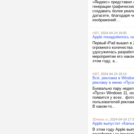
«Яндекс» представил 
генерации графически
создавать более реал
датасете, благодаря 
изображений:...
iXBT
, 2024-04-24 18:05
Apple понадобилось на
Первый iPad вышел в 
огромного количества 
удосужилась разработ
мероприятии его нако
этом году, а...
iXBT
, 2024-04-24 18:14
Всё, реклама в Window
рекламу в меню «Пус
Буквально пару недель
«Пуск» Windows 11, но
появится у всех. фот
пользователей рекламу
В каком-то...
3Dnews.ru
, 2024-04-24 17:
Apple выпустит «Каль
В этом году Apple вы
платформы за последн