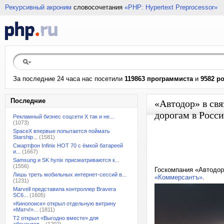
Рекурсивный акроним
словосочетания
«PHP: Hypertext Preprocessor»
За последние 24 часа нас посетили
119863 программиста
и
9582 р
Последние
«Автодор» в св
дорогам в Росси
Рекламный бизнес соцсети X так и не...
(1073)
SpaceX впервые попытается поймать
Starship...
(1581)
Смартфон Infinix HOT 70 с ёмкой батареей
и...
(1667)
Samsung и SK hynix присматриваются к...
(1556)
Госкомпания «Автодор
Лишь треть мобильных интернет-сессий в...
«Коммерсантъ»
.
(1231)
Marvell представила контроллер Bravera
SC6...
(1605)
«Кинопоиск» открыл отдельную витрину
«Матч!»...
(1811)
T2 открыл «Выгодно вместе» для