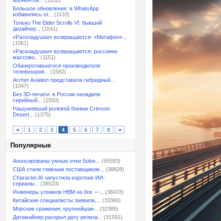
абонентов...
(1202)
Большое обновление: в WhatsApp
избавились от...
(1133)
Только The Elder Scrolls VI: бывший
дизайнер...
(1541)
«Раскладушки» возвращаются: «Мегафон»...
(1061)
«Раскладушки» возвращаются: россияне
массово...
(1151)
Обанкротившегося производителя
телевизоров...
(1582)
Archer Aviation представила гибридный...
(1047)
Без 3D-печати: в России наладили
серийный...
(1550)
Нашумевший ролевой боевик Crimson
Desert...
(1375)
<
1
2
3
4
5
6
7
8
>
Популярные
Анонсированы умные очки Solos...
(55593)
США стали главным поставщиком...
(38828)
Character.AI запустила короткие ИИ-
сериалы...
(38533)
Инженеры уложили HBM на бок —...
(38433)
Китайские специалисты заявили,...
(33360)
Морские сражения, крупнейшая...
(32385)
Датамайнер раскрыл дату релиза...
(31591)