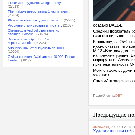
Тысячи сотрудников Google требуют...
(27313)
Thermaltake представила блок питания,...
(26134)
Xbox отметила выход дополнения...
(22722)
создано DALL-E
Россияне стали звонить и писать...
(21677)
Chrome для Android стал заметно
Средний показатель р
плавнее: Google...
(21676)
намного сильнее — на
Вышел релиз OpenIDE Pro —
К примеру, на 25% ст
корпоративной...
(20236)
нужно сказать, что ко
Mitsubishi начнёт выпускать по 1000...
М-12 «Восток» для ле
(19790)
на прежнем уровне. Вм
Owlcat починила Warhammer 40,000: Rogue
маршруты от Арзамаса 
Trader...
(19172)
привлекательность М-
Можно также выделить
участках.
Сама «Автодор» говор
Подробнее на
iXBT
Предыдущие но
3Dnews.ru
, 2024-04-24 18:
Художественная нейро