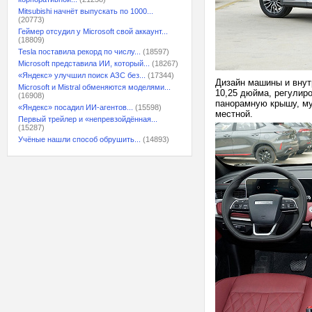
Mitsubishi начнёт выпускать по 1000...
(20773)
Геймер отсудил у Microsoft свой аккаунт...
(18809)
Tesla поставила рекорд по числу...
(18597)
Microsoft представила ИИ, который...
(18267)
«Яндекс» улучшил поиск АЗС без...
(17344)
Дизайн машины и внут
Microsoft и Mistral обменяются моделями...
10,25 дюйма, регулиро
(16908)
панорамную крышу, му
«Яндекс» посадил ИИ-агентов...
(15598)
местной.
Первый трейлер и «непревзойдённая...
(15287)
Учёные нашли способ обрушить...
(14893)