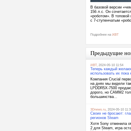
В базовой версии «че
156 л.с. Он сочетаетс
«роботом». В топовой 
с 7-ступенчатым «роб
Подробнее на
iXBT
Предыдущие но
iXBT
, 2024-05-10 11:54
Теперь каждый желаю
использовать их пока 
Компания Crucial пер
на днях мы видели та
LPDDR5X-7500 продают
дорого, но CAMM2 толь
большинства...
3Dnews.ru
, 2024-05-10 11:3
Своих не бросают: гла
регионов Steam
Хотя Sony отменила об
2 для Steam, игра ост