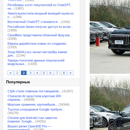
TONTOU...
(1980)
Ретейлеры хотят покупателей из ChatGPT,
но...
(1987)
Xiaomi выпустила мощный моющий пылесос
с...
(1396)
Бесплатный ChatGPT становится...
(1342)
Российские банки получат доступ ко всем...
(1309)
Cloudflare представила облачный браузер...
(2208)
Европа доработала планы по созданию...
(1333)
Зонд NASA Lucy начал настройку камер
для...
(2144)
Хакеры похитили данные покупателей
модульных...
(1430)
<
1
2
3
4
5
6
7
8
>
Популярные
США стали главным поставщиком...
(41267)
Character.AI запустила короткие ИИ-
сериалы...
(40508)
Морские сражения, крупнейшая...
(34344)
Тысячи сотрудников Google требуют...
(30170)
Chrome для Android стал заметно
плавнее: Google...
(24291)
Вышел релиз OpenIDE Pro —
корпоративной...
(21238)