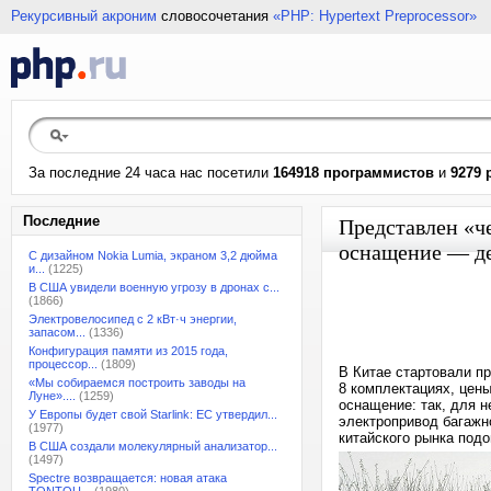
Рекурсивный акроним
словосочетания
«PHP: Hypertext Preprocessor»
За последние 24 часа нас посетили
164918 программистов
и
9279 
Последние
Представлен «че
оснащение — де
С дизайном Nokia Lumia, экраном 3,2 дюйма
и...
(1225)
В США увидели военную угрозу в дронах с...
(1866)
Электровелосипед с 2 кВт·ч энергии,
запасом...
(1336)
Конфигурация памяти из 2015 года,
процессор...
(1809)
В Китае стартовали пр
«Мы собираемся построить заводы на
8 комплектациях, цен
Луне»....
(1259)
оснащение: так, для н
У Европы будет свой Starlink: ЕС утвердил...
электропривод багажно
(1977)
китайского рынка подо
В США создали молекулярный анализатор...
(1497)
Spectre возвращается: новая атака