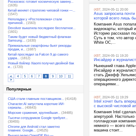
Роскосмос готовит космическую замену...
(1635)
iXBT
, 2024-05-11 20:00
Китай меняет стратегию чиповой гонки —...
Asus запросила почти
(1547)
которой всего лишь б
Неполадки у «Ростелекома» стали
причиной...
(1563)
Компания Asus попала
Devolver выкатила последнее бесплатное...
видеокарты, который и
(1601)
Историю рассказал по
Таким будет новый бюджетный флагман
Суть в том, что авто
Samsung:...
(1630)
White OC,...
Премиальные смартфоны бьют рекорды
продаж, и...
(1687)
Китай проследил за Falcon 9 до самого
iXBT
, 2024-05-11 19:20
удара...
(1812)
Инсайдер и журналист
Новый бойлер Xiaomi получил двойной бак
Нынешний глава Apple 
и...
(1720)
Инсайдер и журналист 
стать Джефф Уильямс (
<
4
5
6
7
8
9
10
11
операционного директ
>
операциями...
Популярные
iXBT
, 2024-05-11 19:29
США стали главным поставщиком...
(41418)
Intel хочет быть впе
Character.AI запустила короткие ИИ-
с высокой числовой ап
сериалы...
(40643)
Компания Intel сдела
Морские сражения, крупнейшая...
(34485)
апертурой. Настолько
Тысячи сотрудников Google требуют...
голландская компания
(30455)
немного — всего пять-
Chrome для Android стал заметно
машина стоит...
плавнее: Google...
(24525)
Вышел релиз OpenIDE Pro —