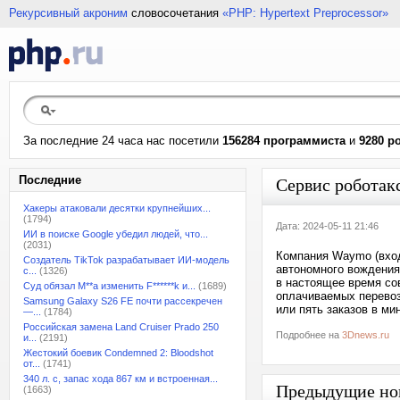
Рекурсивный акроним
словосочетания
«PHP: Hypertext Preprocessor»
За последние 24 часа нас посетили
156284 программиста
и
9280 р
Последние
Сервис роботак
Хакеры атаковали десятки крупнейших...
(1794)
Дата: 2024-05-11 21:46
ИИ в поиске Google убедил людей, что...
(2031)
Компания Waymo (вход
Создатель TikTok разрабатывает ИИ-модель
автономного вождения
с...
(1326)
в настоящее время со
Суд обязал M**a изменить F******k и...
(1689)
оплачиваемых перевозо
Samsung Galaxy S26 FE почти рассекречен
или пять заказов в м
—...
(1784)
Российская замена Land Cruiser Prado 250
Подробнее на
3Dnews.ru
и...
(2191)
Жестокий боевик Condemned 2: Bloodshot
от...
(1741)
340 л. с, запас хода 867 км и встроенная...
Предыдущие но
(1663)