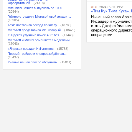
корпоративной...
(21318)
iXBT
, 2024-05-11 19:20
Mitsubishi начнёт выпускать по 1000...
«Тим Кук Тима Кука».
(20844)
Геймер отсудил у Microsoft свой аккаунт...
Нынешний глава Apple 
(18905)
Инсайдер и журналист 
Tesla поставила рекорд по числу...
(18780)
стать Джефф Уильямс (
операционного директ
Microsoft представила ИИ, который...
(18425)
операциями...
«Яндекс» улучшил поиск АЗС без...
(17448)
Microsoft и Mistral обменяются моделями...
(17043)
«Яндекс» посадил ИИ-агентов...
(15738)
Первый трейлер и «непревзойдённая...
(15437)
Учёные нашли способ обрушить...
(15011)