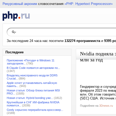
Рекурсивный акроним
словосочетания
«PHP: Hypertext Preprocessor»
За последние 24 часа нас посетили
132274 программиста
и
9395 р
Последние
Nvidia подняла 
млн за год
Приложение «Погода» в Windows 11
заподозрили...
(790)
В Claude Code появится авторежим по...
(1347)
Владелец неисправного модуля DDR5
Crucial...
(884)
Apple хочет устанавливать китайскую
память...
(943)
Гендиректор и соучред
февраля 2023 по янва
Новая статья: Обзор блока питания MSI
PRO...
(1505)
млн. Об этом говорит
Новая статья: Hybrid bonding уже...
(1812)
(SEC) США. Источник 
Крупнейшая в СНГ ИИ-фабрика NVIDIA
появится...
(2039)
Подробнее на
3Dnews.ru
Geely серьезно переработала кроссовер...
(2169)