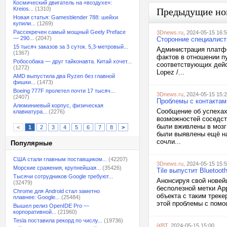
Космический двигатель на «воздухе»:
Kreios...
(1310)
Предыдущие но
Новая статья: Gamesblender 788: шейхи
купили...
(1269)
Рассекречен самый мощный Geely Preface
3Dnews.ru
, 2024-05-15 16:
— 290...
(2047)
Сторонние специалист
15 тысяч заказов за 3 суток. 5,3-метровый...
Администрация платфо
(1367)
фактов в отношении п
Робособака — друг тайконавта. Китай хочет...
соответствующих дейст
(1272)
Lopez /...
AMD выпустила два Ryzen без главной
фишки...
(1473)
Boeing 777F пролетел почти 17 тысяч...
3Dnews.ru
, 2024-05-15 15:
(2407)
Проблемы с контактам
Алюминиевый корпус, физическая
Сообщение об успехах 
клавиатура...
(2276)
возможностей соседст
были вживлены в мозг
<
1
2
3
4
5
6
7
8
>
были выявлены ещё на
сочли...
Популярные
США стали главным поставщиком...
(42207)
3Dnews.ru
, 2024-05-15 15:
Морские сражения, крупнейшая...
(35426)
Tile выпустит Bluetoo
Тысячи сотрудников Google требуют...
Анонсируя свой новейш
(32479)
бесполезной метки App
Chrome для Android стал заметно
объекта с таким трек
плавнее: Google...
(25484)
этой проблемы с помо
Вышел релиз OpenIDE Pro —
корпоративной...
(21960)
Tesla поставила рекорд по числу...
(19736)
iXBT
, 2024-05-15 15:00