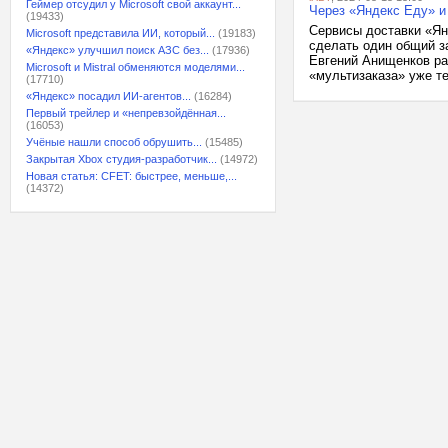
Геймер отсудил у Microsoft свой аккаунт...
Через «Яндекс Еду» и
(19433)
Сервисы доставки «Ян
Microsoft представила ИИ, который...
(19183)
сделать один общий за
«Яндекс» улучшил поиск АЗС без...
(17936)
Евгений Анищенков ра
Microsoft и Mistral обменяются моделями...
«мультизаказа» уже те
(17710)
«Яндекс» посадил ИИ-агентов...
(16284)
Первый трейлер и «непревзойдённая...
(16053)
Учёные нашли способ обрушить...
(15485)
Закрытая Xbox студия-разработчик...
(14972)
Новая статья: CFET: быстрее, меньше,...
(14372)