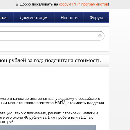
Добро пожаловать на
форум PHP программистов
!
вная
Документация
Новости
Форум
ион рублей за год: подсчитана стоимость
Дата:
2024-
05-
15
18:35
емого в качестве альтернативы ушедшему с российского
анным маркетингового агентства НАПИ, стоимость владения
тацию, техобслуживание, ремонт, страховки, налоги и
е это около 46 рублей за 1 км пробега или 71,1 тыс.
ыс. руб.