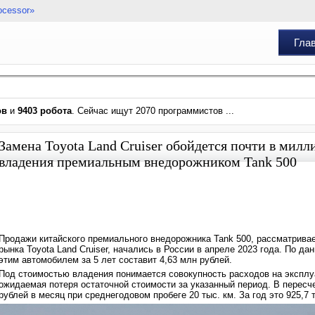
ocessor»
Гла
ов
и
9403 робота
. Сейчас ищут 2070 программистов ...
Замена Toyota Land Cruiser обойдется почти в милл
владения премиальным внедорожником Tank 500
Продажи китайского премиального внедорожника Tank 500, рассматрива
рынка Toyota Land Cruiser, начались в России в апреле 2023 года. По д
этим автомобилем за 5 лет составит 4,63 млн рублей.
Под стоимостью владения понимается совокупность расходов на эксплуа
ожидаемая потеря остаточной стоимости за указанный период. В пересчет
рублей в месяц при среднегодовом пробеге 20 тыс. км. За год это 925,7 т