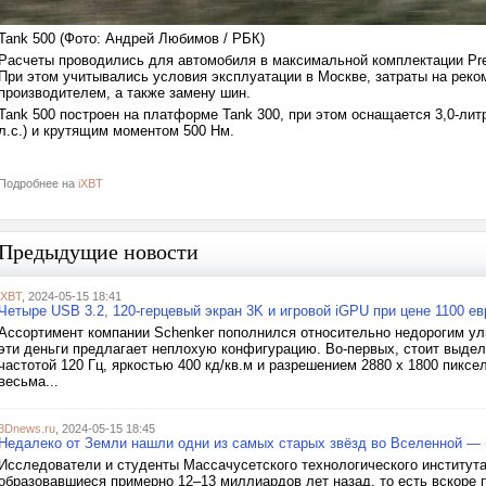
Tank 500 (Фото: Андрей Любимов / РБК)
Расчеты проводились для автомобиля в максимальной комплектации Prem
При этом учитывались условия эксплуатации в Москве, затраты на рек
производителем, а также замену шин.
Tank 500 построен на платформе Tank 300, при этом оснащается 3,0-ли
л.с.) и крутящим моментом 500 Нм.
Подробнее на
iXBT
Предыдущие новости
iXBT
, 2024-05-15 18:41
Четыре USB 3.2, 120-герцевый экран 3K и игровой iGPU при цене 1100 ев
Ассортимент компании Schenker пополнился относительно недорогим ульт
эти деньги предлагает неплохую конфигурацию. Во-первых, стоит выдел
частотой 120 Гц, яркостью 400 кд/кв.м и разрешением 2880 х 1800 пикс
весьма...
3Dnews.ru
, 2024-05-15 18:45
Недалеко от Земли нашли одни из самых старых звёзд во Вселенной —
Исследователи и студенты Массачусетского технологического института
образовавшиеся примерно 12–13 миллиардов лет назад, то есть вскоре 