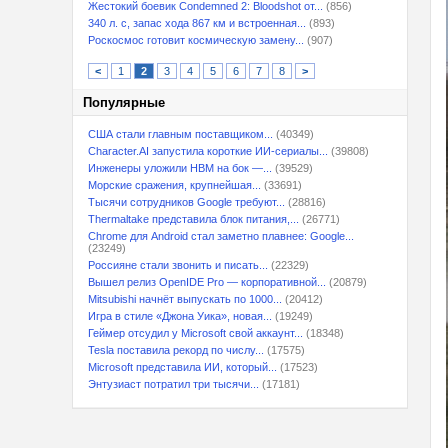
Жестокий боевик Condemned 2: Bloodshot от...
(856)
340 л. с, запас хода 867 км и встроенная...
(893)
Роскосмос готовит космическую замену...
(907)
<
1
2
3
4
5
6
7
8
>
Популярные
США стали главным поставщиком...
(40349)
Character.AI запустила короткие ИИ-сериалы...
(39808)
Инженеры уложили HBM на бок —...
(39529)
Морские сражения, крупнейшая...
(33691)
Тысячи сотрудников Google требуют...
(28816)
Thermaltake представила блок питания,...
(26771)
Chrome для Android стал заметно плавнее: Google...
(23249)
Россияне стали звонить и писать...
(22329)
Вышел релиз OpenIDE Pro — корпоративной...
(20879)
Mitsubishi начнёт выпускать по 1000...
(20412)
Игра в стиле «Джона Уика», новая...
(19249)
Геймер отсудил у Microsoft свой аккаунт...
(18348)
Tesla поставила рекорд по числу...
(17575)
Microsoft представила ИИ, который...
(17523)
Энтузиаст потратил три тысячи...
(17181)