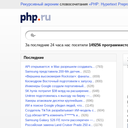
Рекурсивный акроним
словосочетания
«PHP: Hypertext Prepr
За последние 24 часа нас посетили
149256 программист
Последние
API открывается: в Max разрешили создавать...
(793)
Samsung представила 200-Мп датчик...
(622)
«Вершина высокомерия Rockstar»: фанаты...
(659)
Космодром Восточный подготовили к запуску...
(800)
Инженеры Google создали портативный...
(628)
SK hynix потратит $38 млрд на расширение...
(648)
Unitree подготовилась к выходу на биржу —...
(806)
Хакеры атаковали десятки крупнейших...
(696)
ИИ в поиске Google убедил людей, что...
(1145)
Создатель TikTok разрабатывает ИИ-модель с...
(604)
Суд обязал M**a изменить F******k и...
(926)
Samsung Galaxy S26 FE почти рассекречен —...
(921)
Российская замена Land Cruiser Prado 250 и...
(1174)