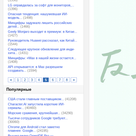
(1358)
LG оправдалась за софт для мониторов,...
(1396)
Опасная тенденция: нашумевшая ИИ-
модель...
(1498)
Минцифры задумало лишить российских
детей...
(1466)
Geely Monjaro выходит в премиум: в Китае...
(1427)
Руководитель Huawei рассказал, как Китай...
(1544)
Следующее крупное обновление для инди-
хита...
(1431)
Минцифры: «Max в нашей жизни остается...
(1408)
API открывается: в Max разрешили
создавать...
(1594)
<
1
2
3
4
5
6
7
8
>
Популярные
США стали главным поставщиком...
(41208)
Character.AI запустила короткие ИИ-
сериалы...
(40460)
Морские сражения, крупнейшая...
(34290)
Тысячи сотрудников Google требуют...
(30060)
Chrome для Android стал заметно
плавнее: Google...
(24195)
Вышел релиз OpenIDE Pro —