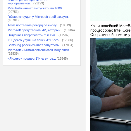
корпоративной...
(21199)
Mitsubishi начнёт выпускать по 1000...
(20751)
Геймер отсудил у Microsoft свой аккаунт...
(18781)
Tesla поставила рекорд по числу...
(18519)
Как и новейший MateB
процессорах Intel Core
Microsoft представила ИИ, который...
(18204)
Оперативной памяти у
Энтузиаст потратил три тысячи...
(17507)
«Яндекс» улучшил поиск АЗС без...
(17306)
Samsung рассчитывает запустить...
(17051)
Microsoft и Mistral обменяются моделями...
(16839)
«Яндекс» посадил ИИ-агентов...
(15545)