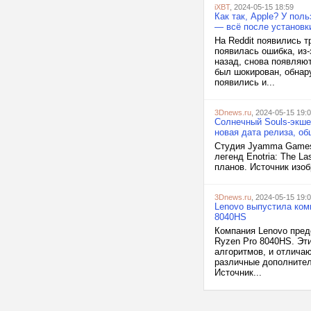
iXBT
, 2024-05-15 18:59
Как так, Apple? У пол
— всё после установки
На Reddit появились т
появилась ошибка, из
назад, снова появляют
был шокирован, обнар
появились и...
3Dnews.ru
, 2024-05-15 19:
Солнечный Souls-экшен
новая дата релиза, о
Студия Jyamma Games,
легенд Enotria: The L
планов. Источник изо
3Dnews.ru
, 2024-05-15 19:
Lenovo выпустила ком
8040HS
Компания Lenovo пред
Ryzen Pro 8040HS. Эт
алгоритмов, и отлича
различные дополнител
Источник...