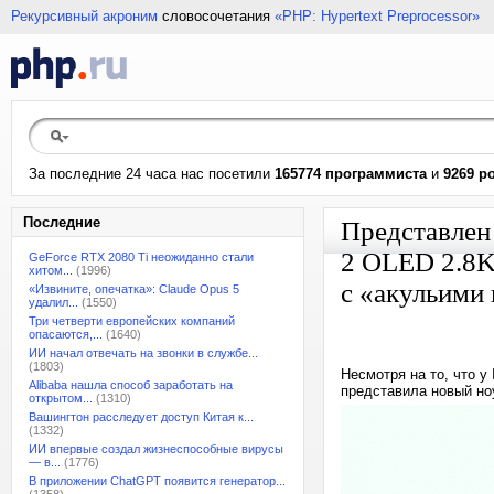
Рекурсивный акроним
словосочетания
«PHP: Hypertext Preprocessor»
За последние 24 часа нас посетили
165774 программиста
и
9269 р
Последние
Представлен
2 OLED 2.8K 
GeForce RTX 2080 Ti неожиданно стали
хитом...
(1996)
с «акульими 
«Извините, опечатка»: Claude Opus 5
удалил...
(1550)
Три четверти европейских компаний
опасаются,...
(1640)
ИИ начал отвечать на звонки в службе...
(1803)
Несмотря на то, что у
Alibaba нашла способ заработать на
представила новый но
открытом...
(1310)
Вашингтон расследует доступ Китая к...
(1332)
ИИ впервые создал жизнеспособные вирусы
— в...
(1776)
В приложении ChatGPT появится генератор...