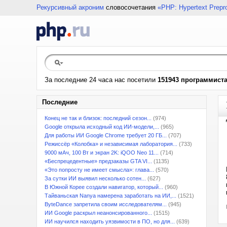
Рекурсивный акроним
словосочетания
«PHP: Hypertext Prepr
За последние 24 часа нас посетили
151943 программист
Последние
Конец не так и близок: последний сезон...
(974)
Google открыла исходный код ИИ-модели,...
(965)
Для работы ИИ Google Chrome требует 20 ГБ...
(707)
Режиссёр «Колобка» и независимая лаборатория...
(733)
9000 мАч, 100 Вт и экран 2K: iQOO Neo 11...
(714)
«Беспрецедентные» предзаказы GTA VI...
(1135)
«Это попросту не имеет смысла»: глава...
(570)
За сутки ИИ выявил несколько сотен...
(627)
В Южной Корее создали навигатор, который...
(960)
Тайваньская Nanya намерена заработать на ИИ,...
(1521)
ByteDance запретила своим исследователям...
(945)
ИИ Google раскрыл неанонсированного...
(1515)
ИИ научился находить уязвимости в ПО, но для...
(639)