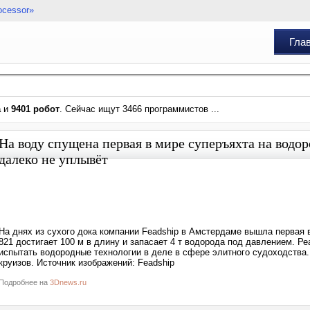
ocessor»
Гла
а
и
9401 робот
. Сейчас ищут 3466 программистов ...
На воду спущена первая в мире суперъяхта на водор
далеко не уплывёт
На днях из сухого дока компании Feadship в Амстердаме вышла первая 
821 достигает 100 м в длину и запасает 4 т водорода под давлением. Ре
испытать водородные технологии в деле в сфере элитного судоходства.
круизов. Источник изображений: Feadship
Подробнее на
3Dnews.ru