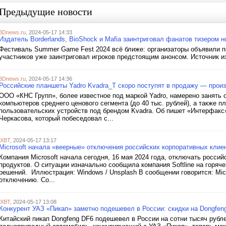
Предыдущие новости
3Dnews.ru
, 2024-05-17 14:33
Издатель Borderlands, BioShock и Mafia заинтриговал фанатов тизером 
Фестиваль Summer Game Fest 2024 всё ближе: организаторы объявили п
участников уже заинтриговал игроков предстоящим анонсом. Источник и
3Dnews.ru
, 2024-05-17 14:36
Российские планшеты Yadro Kvadra_T скоро поступят в продажу — прои
ООО «КНС Групп», более известное под маркой Yadro, намерено занять 
компьютеров среднего ценового сегмента (до 40 тыс. рублей), а также п
пользовательских устройств под брендом Kvadra. Об пишет «Интерфакс»
Черкасова, который побеседовал с...
iXBT
, 2024-05-17 13:17
Microsoft начала «веерные» отключения российских корпоративных клие
Компания Microsoft начала сегодня, 16 мая 2024 года, отключать россий
продуктов. О ситуации изначально сообщила компания Softline на горя
решений. Иллюстрация: Windows / Unsplash В сообщении говорится: Micr
отключению. Со...
iXBT
, 2024-05-17 13:08
Конкурент УАЗ «Пикап» заметно подешевел в России: скидки на Dongfen
Китайский пикап Dongfeng DF6 подешевел в России на сотни тысяч рубл