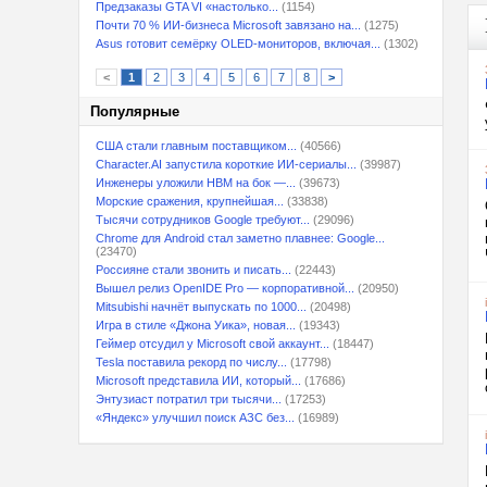
Предзаказы GTA VI «настолько...
(1154)
Почти 70 % ИИ-бизнеса Microsoft завязано на...
(1275)
Asus готовит семёрку OLED-мониторов, включая...
(1302)
<
1
2
3
4
5
6
7
8
>
Популярные
США стали главным поставщиком...
(40566)
Character.AI запустила короткие ИИ-сериалы...
(39987)
Инженеры уложили HBM на бок —...
(39673)
Морские сражения, крупнейшая...
(33838)
Тысячи сотрудников Google требуют...
(29096)
Chrome для Android стал заметно плавнее: Google...
(23470)
Россияне стали звонить и писать...
(22443)
Вышел релиз OpenIDE Pro — корпоративной...
(20950)
Mitsubishi начнёт выпускать по 1000...
(20498)
Игра в стиле «Джона Уика», новая...
(19343)
Геймер отсудил у Microsoft свой аккаунт...
(18447)
Tesla поставила рекорд по числу...
(17798)
Microsoft представила ИИ, который...
(17686)
Энтузиаст потратил три тысячи...
(17253)
«Яндекс» улучшил поиск АЗС без...
(16989)