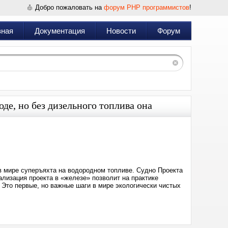
Добро пожаловать на
форум PHP программистов
!
вная
Документация
Новости
Форум
оде, но без дизельного топлива она
Дата:
2024-
05-
17
14:28
в мире суперъяхта на водородном топливе. Судно Проекта
ализация проекта в «железе» позволит на практике
 Это первые, но важные шаги в мире экологически чистых