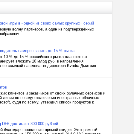
новой игры в «одной из своих самых крупных» серий
ервую волну партнёров, а один из подтверждённых
зображения:
зводитель намерен занять до 15 % рынка
от 10 % до 15 % российского рынка планшетных
ланирует вложить 10 млрд руб. в направления
 со ссылкой на слова гендиректора Kvadra Дмитрия
нтов
ских клиентов и заказчиков от своих облачных сервисов и
чей линии по поводу отключения иностранных облачных
osoft, судя по всему, утвердил список продуктов к
g DF6 достигают 300 000 рублей
ей благодаря появлению прямой скидки. Этот рамный