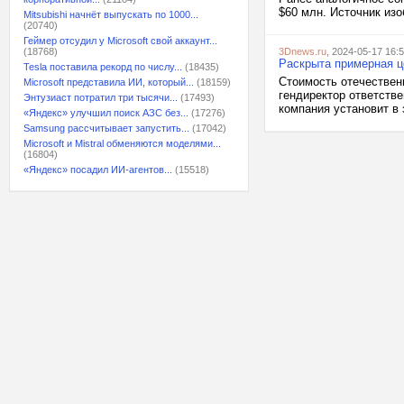
$60 млн. Источник изо
Mitsubishi начнёт выпускать по 1000...
(20740)
Геймер отсудил у Microsoft свой аккаунт...
(18768)
3Dnews.ru
, 2024-05-17 16:
Раскрыта примерная ц
Tesla поставила рекорд по числу...
(18435)
Стоимость отечествен
Microsoft представила ИИ, который...
(18159)
гендиректор ответств
Энтузиаст потратил три тысячи...
(17493)
компания установит в 
«Яндекс» улучшил поиск АЗС без...
(17276)
Samsung рассчитывает запустить...
(17042)
Microsoft и Mistral обменяются моделями...
(16804)
«Яндекс» посадил ИИ-агентов...
(15518)