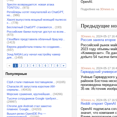
(760)
OpenAI.
Spectre возвращается: новая атака
TONTOU...
(973)
Подробнее на
3Dnews.ru
Ретейлеры хотят покупателей из ChatGPT,
но...
(986)
Xiaomi выпустила мощный моющий пылесос
с...
(778)
Предыдущие но
Бесплатный ChatGPT становится...
(193)
Российские банки получат доступ ко всем...
(873)
3Dnews.ru
, 2024-05-17 16:
Cloudflare представила облачный браузер...
Россия заняла второе
(1413)
Российский рынок май
Европа доработала планы по созданию...
2023 году объемы май
(937)
«Коммерсант». По дан
Зонд NASA Lucy начал настройку камер
добыто 54 тысячи битк
для...
(1458)
<
1
2
3
4
5
6
7
8
>
3Dnews.ru
, 2024-05-17 16:
Гарвардский универси
Популярные
Учёные Гарвардского 
районов Бостона неск
США стали главным поставщиком...
(41165)
произведена передача 
Character.AI запустила короткие ИИ-
35 км. Источник изображ
сериалы...
(40416)
Морские сражения, крупнейшая...
(34266)
Тысячи сотрудников Google требуют...
3Dnews.ru
, 2024-05-17 16:
(29997)
Reddit откроет OpenAI
Chrome для Android стал заметно
OpenAI подписала согл
плавнее: Google...
(24153)
значит, что компания 
Вышел релиз OpenIDE Pro —
Ранее аналогичное со
корпоративной...
(21184)