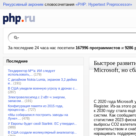
Рекурсивный акроним
словосочетания
«PHP: Hypertext Preprocessor»
За последние 24 часа нас посетили
167996 программистов
и
9286 
Последние
Быстрое развит
Microsoft, но с
Техдиректор M**a: ИИ следует
использовать,...
(179)
С дизайном Nokia Lumia, экраном 3,2 дюйма
и...
(191)
В США увидели военную угрозу в дронах с...
(287)
Электровелосипед с 2 кВт·ч энергии,
запасом...
(191)
C 2020 года Microsoft
Register. Из-за этого
Конфигурация памяти из 2015 года,
процессор...
(727)
к 2030 году стала ещё
«Мы собираемся построить заводы на
систем. Как сообщаетс
Луне»....
(478)
статистике 2023 фиска
У Европы будет свой Starlink: ЕС утвердил...
выбросы CO2 взлетели
(989)
строительством и сна
В США создали молекулярный анализатор...
наращивать поддержку