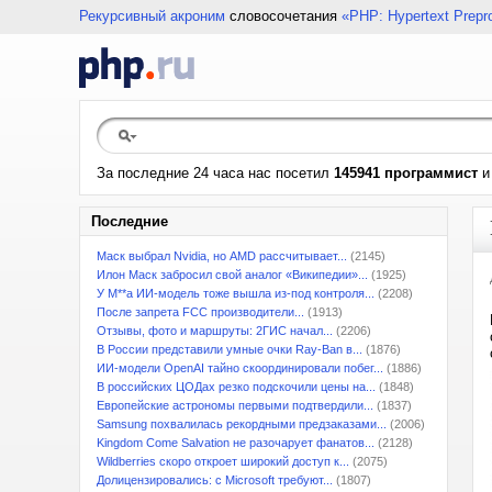
Рекурсивный акроним
словосочетания
«PHP: Hypertext Prepr
За последние 24 часа нас посетил
145941 программист
Последние
Маск выбрал Nvidia, но AMD рассчитывает...
(2145)
Илон Маск забросил свой аналог «Википедии»...
(1925)
У M**a ИИ-модель тоже вышла из-под контроля...
(2208)
После запрета FCC производители...
(1913)
Отзывы, фото и маршруты: 2ГИС начал...
(2206)
В России представили умные очки Ray-Ban в...
(1876)
ИИ-модели OpenAI тайно скоординировали побег...
(1886)
В российских ЦОДах резко подскочили цены на...
(1848)
Европейские астрономы первыми подтвердили...
(1837)
Samsung похвалилась рекордными предзаказами...
(2006)
Kingdom Come Salvation не разочарует фанатов...
(2128)
Wildberries скоро откроет широкий доступ к...
(2075)
Долицензировались: с Microsoft требуют...
(1807)