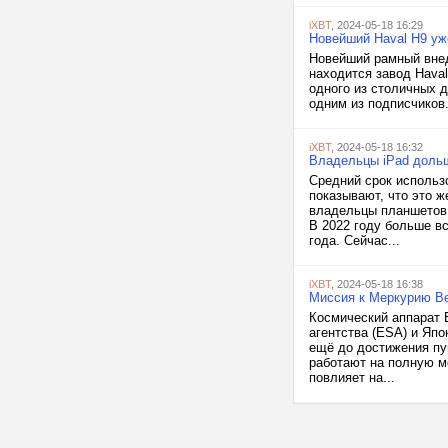
iXBT
, 2024-05-18 16:29
Новейший Haval H9 уж
Новейший рамный внед
находится завод Haval
одного из столичных 
одним из подписчиков.
iXBT
, 2024-05-18 16:32
Владельцы iPad дольш
Средний срок использ
показывают, что это ж
владельцы планшетов 
В 2022 году больше в
года. Сейчас...
iXBT
, 2024-05-18 16:38
Миссия к Меркурию Be
Космический аппарат 
агентства (ESA) и Яп
ещё до достижения пу
работают на полную м
повлияет на...