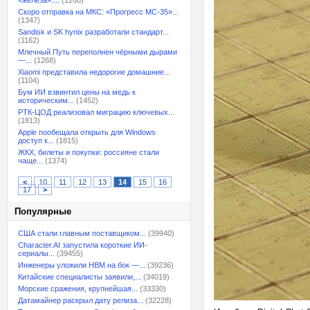
«железа»:...
(1268)
Скоро отправка на МКС: «Прогресс МС-35»...
(1347)
Sandisk и SK hynix разработали стандарт...
(1162)
Млечный Путь переполнен чёрными дырами
—...
(1268)
Xiaomi представила недорогие домашние...
(1104)
Бум ИИ взвинтил цены на медь к
историческим...
(1452)
РТК-ЦОД реализовал миграцию ключевых...
(1813)
Apple пообещала открыть для Windows
доступ к...
(1815)
ЖКХ, билеты и покупки: россияне стали
чаще...
(1374)
<
10
11
12
13
14
15
16
17
>
Популярные
США стали главным поставщиком...
(39940)
Character.AI запустила короткие ИИ-
сериалы...
(39455)
Инженеры уложили HBM на бок —...
(39236)
Китайские специалисты заявили,...
(34019)
Морские сражения, крупнейшая...
(33330)
Датамайнер раскрыл дату релиза...
(32228)