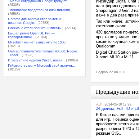
Инсайдер Digital Chat
Тысячи сотрудников Google требуют...
(28305)
платформы однозначно 
Thermaltake представила блок питания,...
Snapdragon 8 Gen 3 на
(26565)
даже в два раза приве
Chrome для Android стал заметно
Так или иначе, источ
плавнее: Google...
(22758)
категории около
Россияне стали звонить и писать...
(22114)
430 долларов придётс
Вышел релиз OpenIDE Pro —
просто не увидим наст
корпоративной...
(20704)
какая-то крупная ком
Mitsubishi начнёт выпускать по 1000...
Qualcomm.
(20213)
Owlcat починила Warhammer 40,000: Rogue
Digital Chat Station 
Trader...
(19528)
Xiaomi Mi 10 и Mi 11.
Игра в стиле «Джона Уика», новая...
(19068)
Геймер отсудил у Microsoft свой аккаунт...
(18129)
Подробнее на
iXBT
Предыдущие но
iXBT
, 2024-05-18 17:22
24 дюйма, Full HD и 1
В Китае начали прини
для игр. Новинка оцен
приобрести всего лиш
разрешением 1920 х 10
режиме GtG...