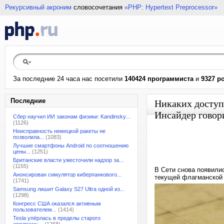
Рекурсивный акроним
словосочетания
«PHP: Hypertext Preprocessor»
За последние 24 часа нас посетили
140424 программиста
и
9327 р
Последние
Никаких доступ
Инсайдер говори
Сбер научил ИИ законам физики: Kandinsky...
(1126)
Неисправность немецкой ракеты не
позволила...
(1083)
Лучшие смартфоны Android по соотношению
цены...
(1251)
Британские власти ужесточили надзор за...
(1155)
В Сети снова появилис
Анонсирован симулятор киберпанкового...
текущей флагманско
(1741)
Samsung лишит Galaxy S27 Ultra одной из...
(1298)
Конгресс США оказался активным
пользователем...
(1414)
Tesla упёрлась в пределы старого