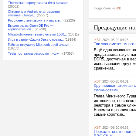
Thermaltake представила блок питания,...
(26662)
Подробнее на
iXBT
Chrome для Android стал заметно
плавнее: Google...
(22997)
Россияне стали звонить и писать...
(22220)
Вышел релиз OpenIDE Pro —
Предыдущие но
корпоративной...
(20790)
Mitsubishi начнёт выпускать по 1000...
(20311)
Игра в стиле «Джона Уика», новая...
(19154)
iXBT
, 2024-05-20 04:28
Так экономится много
Геймер отсудил у Microsoft свой аккаунт...
(18233)
Ещё одна компания н
Tesla поставила рекорд по числу...
(17357)
представила такую па
DDR5, доступная в вер
использования двух м
сравнении...
iXBT
, 2024-05-20 04:31
Крупнейшая атомная с
сложностями
Глава Минэнерго Турц
интенсивно, но с неко
реактора в самое бли
Боремся с различными
самые короткие...
iXBT
, 2024-05-20 04:35
Поехали: состоялся пе