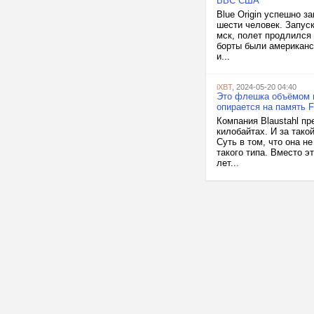
ВВС США
Blue Origin успешно з
шести человек. Запуск
мск, полет продлился 
борты были американс
и...
iXBT
, 2024-05-20 04:40
Это флешка объёмом вс
опирается на память
Компания Blaustahl п
килобайтах. И за тако
Суть в том, что она н
такого типа. Вместо э
лет...