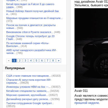
продаж, и...
(395)
над дизайном Avatr 0
Китай проследил за Falcon 9 до самого
Уильямса, бывшего кре
удара...
(398)
Новый бойлер Xiaomi получил двойной бак
и...
(401)
Мировые продажи планшетов во II квартале...
(373)
Похож на пончик и двигается: раскрыты
новые...
(566)
Виновником сбоя в Рунете оказался...
(448)
Google Chrome теперь потребует до 20
Гбайт...
(448)
По мотивам книжной серии «Коты-
Воители»...
(414)
AMD купит канадского разработчика ИИ-
чипов...
(785)
<
1
2
3
4
5
6
7
8
>
Популярные
США стали главным поставщиком...
(40163)
Character.AI запустила короткие ИИ-
сериалы...
(39628)
Инженеры уложили HBM на бок —...
(39357)
Avatr 011
Китайские специалисты заявили,...
(34154)
Морские сражения, крупнейшая...
(33527)
Avatr является совме
представлены модели A
Датамайнер раскрыл дату релиза...
(32356)
прошлой неделе
.
Тысячи сотрудников Google требуют...
(28515)