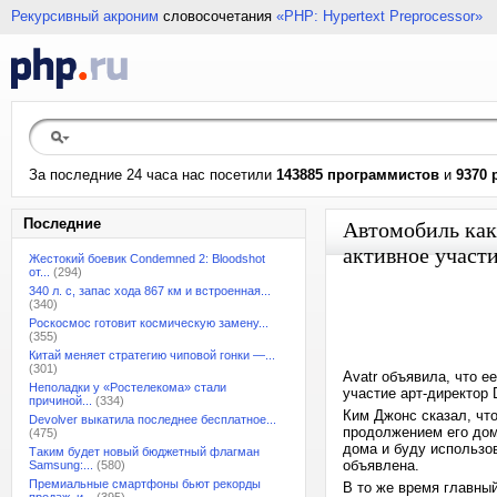
Рекурсивный акроним
словосочетания
«PHP: Hypertext Preprocessor»
За последние 24 часа нас посетили
143885 программистов
и
9370 
Последние
Автомобиль как
активное участи
Жестокий боевик Condemned 2: Bloodshot
от...
(294)
340 л. с, запас хода 867 км и встроенная...
(340)
Роскосмос готовит космическую замену...
(355)
Китай меняет стратегию чиповой гонки —...
(301)
Avatr объявила, что е
Неполадки у «Ростелекома» стали
участие арт-директор 
причиной...
(334)
Ким Джонс сказал, что
Devolver выкатила последнее бесплатное...
продолжением его дома
(475)
дома и буду использо
Таким будет новый бюджетный флагман
объявлена.
Samsung:...
(580)
Премиальные смартфоны бьют рекорды
В то же время главный