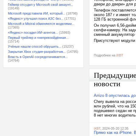
двери до двери» для 
Геймер отсудил у Microsoft свой аккаунт...
(19149)
Телефон поставляется в
Microsoft представила ИИ, который...
(18798)
около 187 г и имеет т
«Яндекс» улучшил поиск АЗС без...
(17701)
128 ГБ встроенной фл
Microsoft и Mistral обменяются моделями...
Он получил 6,56-дюйм
(17365)
селфи-камеру. На зад
«Яндекс» посадил ИИ-агентов...
(15993)
сменный аккумулятор 
Первый трейлер и «непревзойдённая...
Присутствуют модули N
(15714)
Учёные нашли способ обрушить...
(15237)
Закрытая Xbox студия-разработчик...
(14795)
Подробнее на
iXBT
Власть в OpenAI сосредотачивается...
(14764)
Предыдущи
новости
Arrizo 8 опустилась д
Chery вывела на росси
млн рублей, что на 15
подешевел седан не пр
8 нет многих водитель
iXBT
, 2024-05-20 12:35
Прямо как на iPhone.