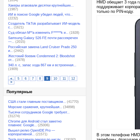
(1854)
HMD обещает 3 года га
Хакеры атаковали десятки крупнейших...
поддерживает корпора
(1987)
только по PIN-коду.
ИИ в поиске Google убедил людей, что...
(2232)
Создатель TikTok разрабатывает ИИ-модель
с...
(1621)
Суд обязал M**a изменить F******k и...
(1928)
Samsung Galaxy S26 FE почти рассекречен
—...
(2015)
Российская замена Land Cruiser Prado 250
и...
(2442)
Жестокий боевик Condemned 2: Bloodshot
от...
(1978)
340 л. с, запас хода 867 км и встроенная...
(1909)
<
5
6
7
8
9
10
11
12
>
Популярные
США стали главным поставщиком...
(41770)
Морские сражения, крупнейшая...
(34898)
Тысячи сотрудников Google требуют...
(31274)
Chrome для Android стал заметно
плавнее: Google...
(25006)
Вышел релиз OpenIDE Pro —
корпоративной...
(21571)
В этом телефоне HMD 
телефоны, благодаря п
Tesla поставила рекорд по числу...
(19192)