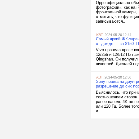
Oppo официально объя
фотографии», как на i
фронтальной камеры, 
отметить, что функция
записываются...
iXBT
, 2024-05-20 12:44
Самый яркий ЖК-экран
от дождя — за $150. П
Vivo провела пресс-ко
12/256 и 12/512 ГБ па
Qingshan. Он получил
пикселей. Дисплей под
iXBT
, 2024-05-20 12:50
Sony пошла на даунгре
разрешение до сих по
Выяснилось, что причи
соотношением сторон 2
ранее панель 4K не п
или 120 Гц. Более то
и...