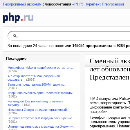
Рекурсивный акроним
словосочетания
«PHP: Hypertext Preprocessor»
За последние 24 часа нас посетили
145054 программиста
и
9284 р
Последние
Сменный акк
лет обновлен
Минцифры: «Max в нашей жизни остается...
(1850)
Представлен
API открывается: в Max разрешили
создавать...
(2036)
Samsung представила 200-Мп датчик...
(1901)
«Вершина высокомерия Rockstar»: фанаты...
(1862)
HMD выпустила Pulse+ 
Космодром Восточный подготовили к
ремонтопригодность. 
запуску...
(1831)
шифрование контактно
Инженеры Google создали портативный...
настройки.
(1836)
Телефон предлагает но
SK hynix потратит $38 млрд на расширение...
пользователям управл
(1901)
одновременно. Новинка
Unitree подготовилась к выходу на биржу —...