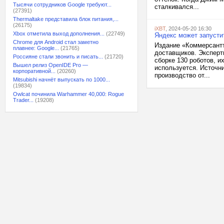
Тысячи сотрудников Google требуют...
сталкивался...
(27391)
Thermaltake представила блок питания,...
(26175)
iXBT
, 2024-05-20 16:30
Xbox отметила выход дополнения...
(22749)
Яндекс может запусти
Chrome для Android стал заметно
Издание «Коммерсантъ
плавнее: Google...
(21765)
доставщиков. Эксперти
Россияне стали звонить и писать...
(21720)
сборке 130 роботов, и
Вышел релиз OpenIDE Pro —
используется. Источн
корпоративной...
(20260)
производство от...
Mitsubishi начнёт выпускать по 1000...
(19834)
Owlcat починила Warhammer 40,000: Rogue
Trader...
(19208)