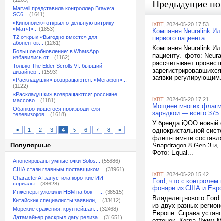
(1269)
Предыдущие но
Marvell представила контроллер Bravera
SC6...
(1641)
«Кинопоиск» открыл отдельную витрину
iXBT
, 2024-05-20 17:53
«Матч!»...
(1853)
Компания Neuralink И
T2 открыл «Выгодно вместе» для
первого пациента
абонентов...
(1261)
Компания Neuralink И
Большое обновление: в WhatsApp
пациенту. фото: Neura
избавились от...
(1162)
рассчитывает провести
Только The Elder Scrolls VI: бывший
зарегистрировавшихся
дизайнер...
(1593)
заявки регулирующим.
«Раскладушки» возвращаются: «Мегафон»...
(1122)
«Раскладушки» возвращаются: россияне
iXBT
, 2024-05-20 17:21
массово...
(1181)
Мощнее многих флагма
Обанкротившегося производителя
зарядкой — всего 375
телевизоров...
(1618)
У бренда iQOO новый 
<
1
2
3
4
5
6
7
8
>
однокристальной систе
флеш-памяти составля
Популярные
Snapdragon 8 Gen 3 и
Фото: Equal...
Анонсированы умные очки Solos...
(55686)
США стали главным поставщиком...
(38961)
iXBT
, 2024-05-20 15:42
Character.AI запустила короткие ИИ-
Ford, что с контролем
сериалы...
(38628)
фонари из США и Евр
Инженеры уложили HBM на бок —...
(38515)
Владелец нового Ford
Китайские специалисты заявили,...
(33412)
из двух разных регио
Морские сражения, крупнейшая...
(32468)
Европе. Справа устан
Датамайнер раскрыл дату релиза...
(31651)
оттенок. Когда Джим М