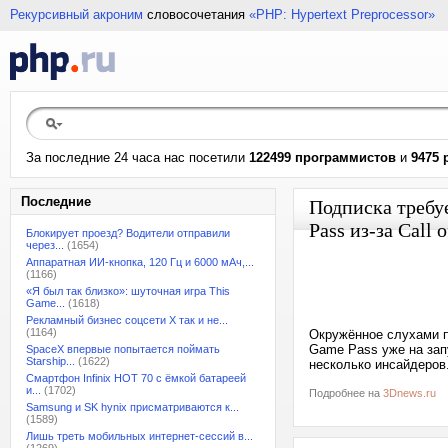
Рекурсивный акроним
словосочетания
«PHP: Hypertext Preprocessor»
За последние 24 часа нас посетили
122499 программистов
и
9475 
Последние
Подписка требу
Pass из-за Call 
Блокирует проезд? Водители отправили
через...
(1654)
Аппаратная ИИ-кнопка, 120 Гц и 6000 мАч,...
(1166)
«Я был так близко»: шуточная игра This
Game...
(1618)
Рекламный бизнес соцсети X так и не...
(1164)
Окружённое слухами п
Game Pass уже на запу
SpaceX впервые попытается поймать
Starship...
(1622)
несколько инсайдеров
Смартфон Infinix HOT 70 с ёмкой батареей
и...
(1702)
Подробнее на
3Dnews.ru
Samsung и SK hynix присматриваются к...
(1589)
Лишь треть мобильных интернет-сессий в...