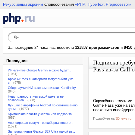
Рекурсивный акроним
словосочетания
«PHP: Hypertext Preprocessor»
За последние 24 часа нас посетили
123837 программистов
и
9450 
Последние
Подписка требу
Pass из-за Call 
ИИ-агентов Google Gemini можно будет...
(1061)
Apple AirPods с камерами могут выйти уже
в...
(975)
Сбер научил ИИ законам физики: Kandinsky...
(945)
Неисправность немецкой ракеты не
позволила...
(888)
Окружённое слухами п
Game Pass уже на запу
Лучшие смартфоны Android по соотношению
цены...
(1077)
несколько инсайдеров
Британские власти ужесточили надзор за...
(957)
Подробнее на
3Dnews.ru
Анонсирован симулятор киберпанкового...
(1571)
Samsung лишит Galaxy S27 Ultra одной из...