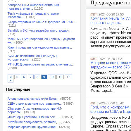
(1112)
Предыдущие но
Конгресс США оказался активным
пользователем...
(1220)
Tesla упёрлась в пределы старого
iXBT
, 2024-05-20 17:53
«железа»:...
(1047)
Компания Neuralink И
Скоро отправка на МКС: «Прогресс МС-35»...
первого пациента
(1111)
Компания Neuralink И
Sandisk и SK hynix разработали стандарт...
пациенту. фото: Neura
(953)
рассчитывает провести
Млечный Путь переполнен чёрными дырами
зарегистрировавшихся
—...
(1060)
заявки регулирующим.
Xiaomi представила недорогие домашние...
(917)
Бум ИИ взвинтил цены на медь к
iXBT
, 2024-05-20 17:21
историческим...
(1226)
Мощнее многих флагма
РТК-ЦОД реализовал миграцию ключевых...
зарядкой — всего 375
(1589)
У бренда iQOO новый 
<
5
6
7
8
9
10
11
12
однокристальной систе
>
флеш-памяти составля
Snapdragon 8 Gen 3 и
Популярные
Фото: Equal...
Анонсированы умные очки Solos...
(55705)
iXBT
, 2024-05-20 15:42
США стали главным поставщиком...
(38997)
Ford, что с контролем
Character.AI запустила короткие ИИ-
фонари из США и Евр
сериалы...
(38653)
Инженеры уложили HBM на бок —...
(38531)
Владелец нового Ford
из двух разных регио
Китайские специалисты заявили,...
(33427)
Европе. Справа устан
Морские сражения, крупнейшая...
(32480)
оттенок. Когда Джим М