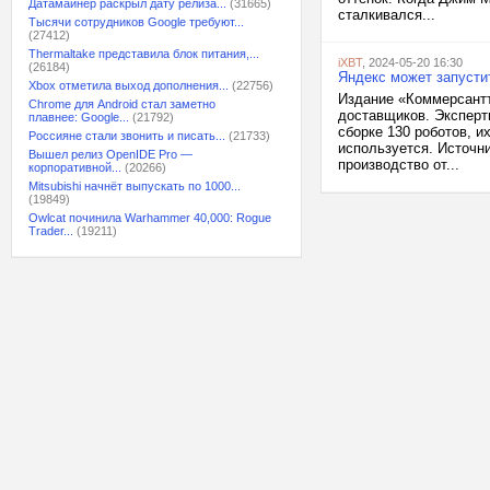
Датамайнер раскрыл дату релиза...
(31665)
сталкивался...
Тысячи сотрудников Google требуют...
(27412)
Thermaltake представила блок питания,...
iXBT
, 2024-05-20 16:30
(26184)
Яндекс может запусти
Xbox отметила выход дополнения...
(22756)
Издание «Коммерсантъ
Chrome для Android стал заметно
доставщиков. Эксперти
плавнее: Google...
(21792)
сборке 130 роботов, и
Россияне стали звонить и писать...
(21733)
используется. Источн
Вышел релиз OpenIDE Pro —
производство от...
корпоративной...
(20266)
Mitsubishi начнёт выпускать по 1000...
(19849)
Owlcat починила Warhammer 40,000: Rogue
Trader...
(19211)