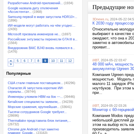
Разработчики Android-приложений...
(1934)
Предыдущие но
Google назвала дату отключения
«Ассистента»...
(1968)
Samsung первой в мире запустила HDR10+...
3Dnews.ru
, 2024-05-22 04:
(1896)
К 2030 году процессор
ИИ-модели могут работать на чём угодно:...
Относительно молодую
(2430)
выбирают в качестве 
Microsoft призвала инженеров не...
(1697)
ожидают, что она к 20
Российские энтузиасты перенесли GTA III в...
заметно в автомобиль
(1564)
проявит...
Внедорожник BAIC BJ40 вновь появился в...
(1476)
iXBT
, 2024-05-22 03:47
<
5
6
7
8
9
10
11
12
48 000 мАч, мощность
>
аккумулятор Ugreen 3
Популярные
Компания Ugreen пред
мощностью. Модель пр
США стали главным поставщиком...
(40296)
малого 11 зарядок iPh
ноутбуков. При этом 
Character.AI запустила короткие ИИ-
сериалы...
(39744)
при...
Инженеры уложили HBM на бок —...
(39446)
Китайские специалисты заявили,...
(34239)
iXBT
, 2024-05-22 03:26
Морские сражения, крупнейшая...
(33641)
Монитор с 60-герцево
Тысячи сотрудников Google требуют...
Компания Modos предст
(28696)
небольшой дисплей ди
Thermaltake представила блок питания,...
(26732)
этом на выбор есть ка
производитель заявляе
Chrome для Android стал заметно
плавнее: Google...
(23163)
60 Гц, а...