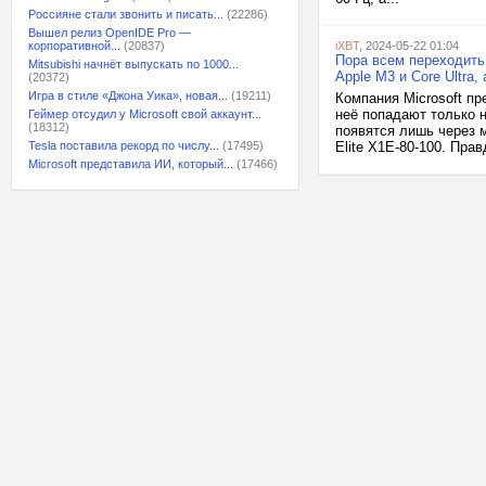
Россияне стали звонить и писать...
(22286)
Вышел релиз OpenIDE Pro —
корпоративной...
(20837)
iXBT
, 2024-05-22 01:04
Пора всем переходить 
Mitsubishi начнёт выпускать по 1000...
Apple M3 и Core Ultra
(20372)
Игра в стиле «Джона Уика», новая...
(19211)
Компания Microsoft пр
неё попадают только 
Геймер отсудил у Microsoft свой аккаунт...
(18312)
появятся лишь через 
Tesla поставила рекорд по числу...
(17495)
Elite X1E-80-100. Прав
Microsoft представила ИИ, который...
(17466)