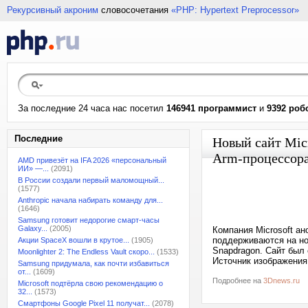
Рекурсивный акроним
словосочетания
«PHP: Hypertext Preprocessor»
За последние 24 часа нас посетил
146941 программист
и
9392 роб
Последние
Новый сайт Mic
Arm-процессор
AMD привезёт на IFA 2026 «персональный
ИИ» —...
(2091)
В России создали первый маломощный...
(1577)
Anthropic начала набирать команду для...
(1646)
Samsung готовит недорогие смарт-часы
Galaxy...
(2005)
Компания Microsoft ан
поддерживаются на но
Акции SpaceX вошли в крутое...
(1905)
Snapdragon. Cайт был 
Moonlighter 2: The Endless Vault скоро...
(1533)
Источник изображения:
Samsung придумала, как почти избавиться
от...
(1609)
Подробнее на
3Dnews.ru
Microsoft подтёрла свою рекомендацию о
32...
(1573)
Смартфоны Google Pixel 11 получат...
(2078)