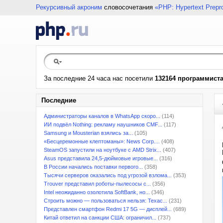
Рекурсивный акроним
словосочетания
«PHP: Hypertext Prepr
За последние 24 часа нас посетили
132164 программист
Последние
Администраторы каналов в WhatsApp скоро...
(114)
ИИ подвёл Nothing: рекламу наушников CMF...
(117)
Samsung и Mousterian взялись за...
(105)
«Бесцеремонные клептоманы»: News Corp....
(408)
SteamOS запустили на ноутбуке с AMD Strix...
(407)
Asus представила 24,5-дюймовые игровые...
(316)
В России начались поставки первого...
(358)
Тысячи серверов оказались под угрозой взлома...
(353)
Trouver представил роботы-пылесосы с...
(356)
Intel неожиданно озолотила SoftBank, но...
(346)
Строить можно — пользоваться нельзя: Техас...
(231)
Представлен смартфон Redmi 17 5G — дисплей...
(689)
Китай ответил на санкции США: ограничил...
(737)