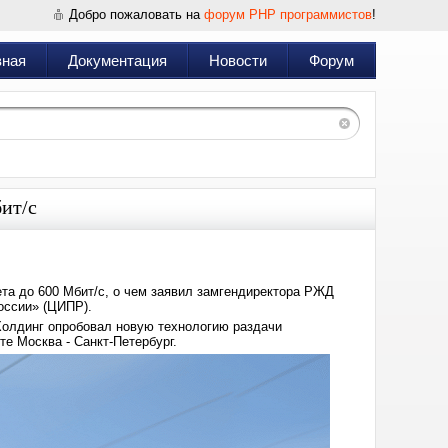
Добро пожаловать на
форум PHP программистов
!
вная
Документация
Новости
Форум
ит/с
та до 600 Мбит/с, о чем заявил замгендиректора РЖД
оссии» (ЦИПР).
Холдинг опробовал новую технологию раздачи
те Москва - Санкт-Петербург.