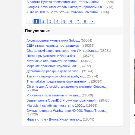
В работе Рунета произошёл масштабный сбой —...
(536)
Google Gemini сможет сам находить проблемы в...
(778)
«Это на 100 % не то, что мы хотели»: бывший...
(766)
<
1
2
3
4
5
6
7
8
>
Популярные
Анонсированы умные очки Solos...
(56064)
США стали главным поставщиком...
(39365)
Character.AI запустила короткие ИИ-сериалы...
(38981)
Инженеры уложили HBM на бок —...
(38781)
Китайские специалисты заявили,...
(33638)
Морские сражения, крупнейшая...
(32872)
Датамайнер раскрыл дату релиза...
(31874)
Тысячи сотрудников Google требуют...
(27774)
Thermaltake представила блок питания,...
(26314)
Chrome для Android стал заметно плавнее: Google...
(22184)
Россияне стали звонить и писать...
(21869)
Вышел релиз OpenIDE Pro — корпоративной...
(20428)
Mitsubishi начнёт выпускать по 1000...
(19965)
Owlcat починила Warhammer 40,000: Rogue Trader...
(19328)
Игра в стиле «Джона Уика», новая...
(18848)