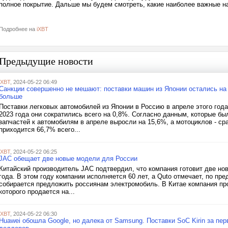
полное покрытие. Дальше мы будем смотреть, какие наиболее важные на
Подробнее на
iXBT
Предыдущие новости
iXBT
, 2024-05-22 06:49
Санкции совершенно не мешают: поставки машин из Японии остались на 
больше
Поставки легковых автомобилей из Японии в Россию в апреле этого год
2023 года они сократились всего на 0,8%. Согласно данным, которые б
запчастей к автомобилям в апреле выросли на 15,6%, а мотоциклов - сра
приходится 66,7% всего...
iXBT
, 2024-05-22 06:25
JAC обещает две новые модели для России
Китайский производитель JAC подтвердил, что компания готовит две нов
года. В этом году компании исполняется 60 лет, а Quto отмечает, по п
собирается предложить россиянам электромобиль. В Китае компания про
которого продается на...
iXBT
, 2024-05-22 06:30
Huawei обошла Google, но далека от Samsung. Поставки SoC Kirin за пе