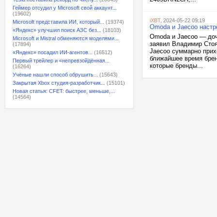
Геймер отсудил у Microsoft свой аккаунт...
(19602)
iXBT
, 2024-05-22 09:19
Microsoft представила ИИ, который...
(19374)
Omoda и Jaecoo настр
«Яндекс» улучшил поиск АЗС без...
(18103)
Omoda и Jaecoo — доч
Microsoft и Mistral обменяются моделями...
заявил Владимир Стояк
(17894)
Jaecoo суммарно прих
«Яндекс» посадил ИИ-агентов...
(16512)
ближайшее время брен
Первый трейлер и «непревзойдённая...
которые бренды...
(16264)
Учёные нашли способ обрушить...
(15643)
Закрытая Xbox студия-разработчик...
(15101)
Новая статья: CFET: быстрее, меньше,...
(14564)