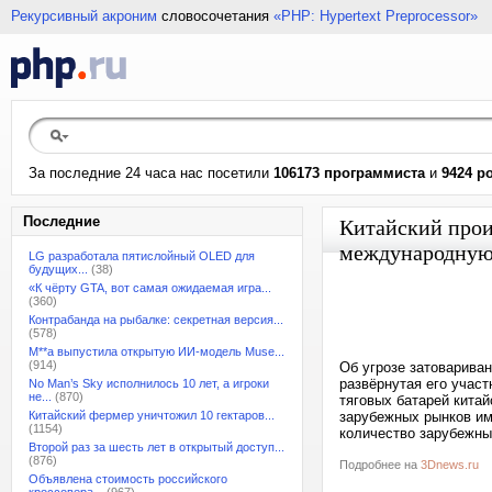
Рекурсивный акроним
словосочетания
«PHP: Hypertext Preprocessor»
За последние 24 часа нас посетили
106173 программиста
и
9424 р
Последние
Китайский прои
международную
LG разработала пятислойный OLED для
будущих...
(38)
«К чёрту GTA, вот самая ожидаемая игра...
(360)
Контрабанда на рыбалке: секретная версия...
(578)
M**a выпустила открытую ИИ-модель Muse...
(914)
Об угрозе затовариван
развёрнутая его учас
No Man’s Sky исполнилось 10 лет, а игроки
не...
(870)
тяговых батарей кита
Китайский фермер уничтожил 10 гектаров...
зарубежных рынков им
(1154)
количество зарубежны
Второй раз за шесть лет в открытый доступ...
(876)
Подробнее на
3Dnews.ru
Объявлена стоимость российского