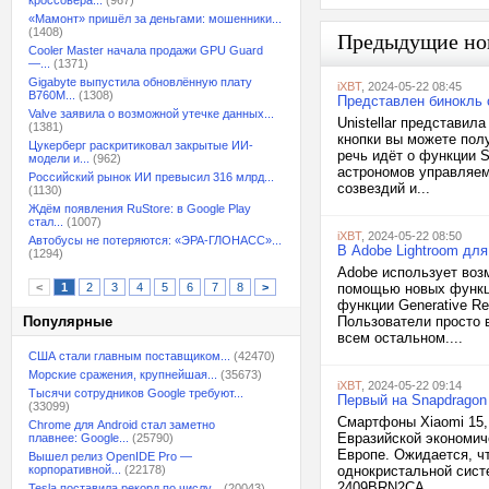
кроссовера...
(967)
«Мамонт» пришёл за деньгами: мошенники...
(1408)
Предыдущие но
Cooler Master начала продажи GPU Guard
—...
(1371)
Gigabyte выпустила обновлённую плату
iXBT
, 2024-05-22 08:45
B760M...
(1308)
Представлен бинокль с
Valve заявила о возможной утечке данных...
Unistellar представил
(1381)
кнопки вы можете пол
Цукерберг раскритиковал закрытые ИИ-
речь идёт о функции S
модели и...
(962)
астрономов управляем
Российский рынок ИИ превысил 316 млрд...
созвездий и...
(1130)
Ждём появления RuStore: в Google Play
стал...
(1007)
iXBT
, 2024-05-22 08:50
Автобусы не потеряются: «ЭРА-ГЛОНАСС»...
В Adobe Lightroom для
(1294)
Adobe использует воз
<
1
2
3
4
5
6
7
8
>
помощью новых функци
функции Generative Re
Популярные
Пользователи просто 
всем остальном....
США стали главным поставщиком...
(42470)
Морские сражения, крупнейшая...
(35673)
iXBT
, 2024-05-22 09:14
Тысячи сотрудников Google требуют...
Первый на Snapdragon
(33099)
Смартфоны Xiaomi 15,
Chrome для Android стал заметно
Евразийской экономиче
плавнее: Google...
(25790)
Европе. Ожидается, чт
Вышел релиз OpenIDE Pro —
корпоративной...
(22178)
однокристальной сист
2409BRN2CA,...
Tesla поставила рекорд по числу...
(20043)