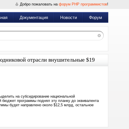
Добро пожаловать на
форум PHP программистов
!
вная
Документация
Новости
Форум
одниковой отрасли внушительные $19
Дата:
2024-
05-
23
08:42
выделить на субсидирование национальной
ый бюджет программы поднял эту планку до эквивалента
уммы будет направлено около $12,5 млрд, остальное