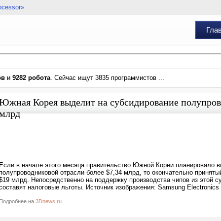
ocessor»
Гла
ов
и
9282 робота
. Сейчас ищут 3835 программистов ...
Южная Корея выделит на субсидирование полупров
млрд
Если в начале этого месяца правительство Южной Кореи планировало 
полупроводниковой отрасли более $7,34 млрд, то окончательно принят
$19 млрд. Непосредственно на поддержку производства чипов из этой с
составят налоговые льготы. Источник изображения: Samsung Electronics
Подробнее на
3Dnews.ru