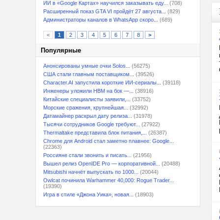
ИИ в «Google Картах» научился заказывать еду...
(708)
Расширенный показ GTA VI пройдёт 27 августа...
(829)
Администраторы каналов в WhatsApp скоро...
(689)
<
1
2
3
4
5
6
7
8
>
Популярные
Анонсированы умные очки Solos...
(56275)
США стали главным поставщиком...
(39526)
Character.AI запустила короткие ИИ-сериалы...
(39118)
Инженеры уложили HBM на бок —...
(38916)
Китайские специалисты заявили,...
(33752)
Морские сражения, крупнейшая...
(32992)
Датамайнер раскрыл дату релиза...
(31978)
Тысячи сотрудников Google требуют...
(27922)
Thermaltake представила блок питания,...
(26387)
Chrome для Android стал заметно плавнее: Google...
(22363)
Россияне стали звонить и писать...
(21956)
Вышел релиз OpenIDE Pro — корпоративной...
(20488)
Mitsubishi начнёт выпускать по 1000...
(20044)
Owlcat починила Warhammer 40,000: Rogue Trader...
(19390)
Игра в стиле «Джона Уика», новая...
(18903)