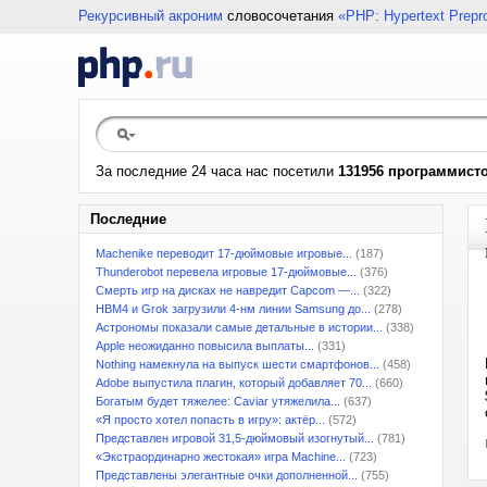
Рекурсивный акроним
словосочетания
«PHP: Hypertext Prepr
За последние 24 часа нас посетили
131956 программист
Последние
Machenike переводит 17-дюймовые игровые...
(187)
Thunderobot перевела игровые 17-дюймовые...
(376)
Смерть игр на дисках не навредит Capcom —...
(322)
HBM4 и Grok загрузили 4-нм линии Samsung до...
(278)
Астрономы показали самые детальные в истории...
(338)
Apple неожиданно повысила выплаты...
(331)
Nothing намекнула на выпуск шести смартфонов...
(458)
Adobe выпустила плагин, который добавляет 70...
(660)
Богатым будет тяжелее: Caviar утяжелила...
(637)
«Я просто хотел попасть в игру»: актёр...
(572)
Представлен игровой 31,5-дюймовый изогнутый...
(781)
«Экстраординарно жестокая» игра Machine...
(723)
Представлены элегантные очки дополненной...
(755)