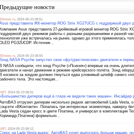
Предыдущие новости
3Dnews.ru
, 2024-05-23 08:51
Asus представила ЖК-монитор ROG Strix XG27UCG с поддержкой двух ре
Компания Asus представила 27-дюймовый игровой монитор ROG Strix X
поддержкой двух режимов работы с разными разрешениями и разной час
технология уже встречалась на рынке, однако до этого применялась тол
OLED PG32UCDP. Источник...
3Dnews.ru
, 2024-05-23 08:55
Зонд NASA Psyche запустил свои «футуристические» двигатели и переш
В NASA сообщили, что зонд Psyche («Психея») впервые на очень длите
двигатели и начал движение в режиме крейсерского полёта. Зонд обор
В космосе за зондом должен тянуться едва уловимый шлейф синего «
рабочего тела. Это настоящая...
iXBT
, 2024-05-23 08:01
«Большинство дилеров ещё в глаза не видели таких машин». Инсайдер р
АвтоВАЗ отгрузил дилерам несколько редких автомобилей Lada Vesta, о
соцсети «ВКонтакте». Попались три интересных экземпляра, наверху бел
Lada Vesta седан кросс в цвете Платина, и универсал в комплектации Т
Кориандр,Платина) формально...
iXBT
, 2024-05-23 08:12
Спрос на Lada Vesta вырос: АвтоВАЗ хочет выпускать больше машин, п