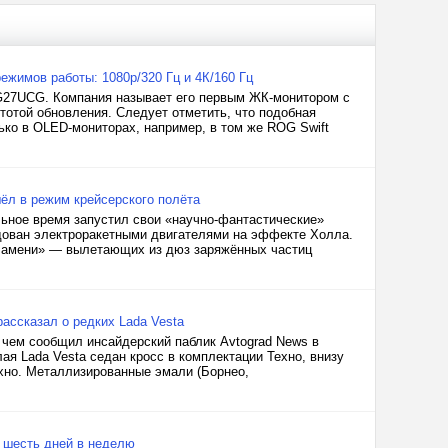
жимов работы: 1080р/320 Гц и 4К/160 Гц
G27UCG. Компания называет его первым ЖК-монитором с
тотой обновления. Следует отметить, что подобная
ько в OLED-мониторах, например, в том же ROG Swift
ёл в режим крейсерского полёта
льное время запустил свои «научно-фантастические»
удован электроракетными двигателями на эффекте Холла.
пламени» — вылетающих из дюз заряжённых частиц
ассказал о редких Lada Vesta
 чем сообщил инсайдерский паблик Avtograd News в
ая Lada Vesta седан кросс в комплектации Техно, внизу
ехно. Металлизированные эмали (Борнео,
о шесть дней в неделю