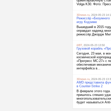
ориентировочную стоим
Volga K30. Фото: Прес
3Dnews.ru
, 2024-05-23 14:
Режиссёр «Безумного 
игру Кодзиме
Вышедший в 2015 году 
оправдал надежд мног
режиссёр Джордж Милле
iXBT
, 2024-05-23 13:50
Грузовой корабль «Пр
Сегодня, 23 мая, в м
космической корпорац
«Прогресс МС-27» с п
обеспечивая механиче
интерфейса в...
3Dnews.ru
, 2024-05-23 13:
AMD представила функц
в Counter-Strike 2
В феврале этого года 
пришлось спешно удал
многопользовательски
будет называться Anti-