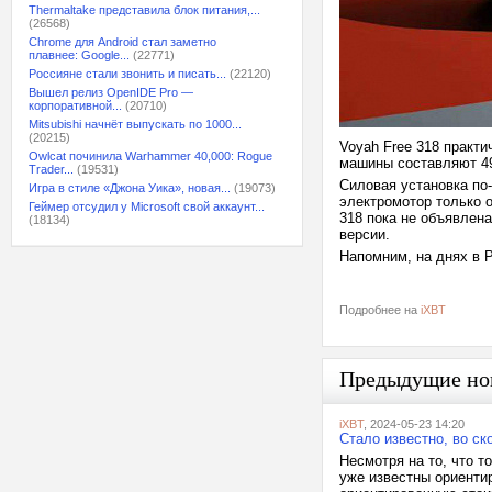
Thermaltake представила блок питания,...
(26568)
Chrome для Android стал заметно
плавнее: Google...
(22771)
Россияне стали звонить и писать...
(22120)
Вышел релиз OpenIDE Pro —
корпоративной...
(20710)
Mitsubishi начнёт выпускать по 1000...
(20215)
Voyah Free 318 практи
Owlcat починила Warhammer 40,000: Rogue
машины составляют 49
Trader...
(19531)
Силовая установка по-
Игра в стиле «Джона Уика», новая...
(19073)
электромотор только о
Геймер отсудил у Microsoft свой аккаунт...
318 пока не объявлен
(18134)
версии.
Напомним, на днях в 
Подробнее на
iXBT
Предыдущие но
iXBT
, 2024-05-23 14:20
Стало известно, во ск
Несмотря на то, что 
уже известны ориенти