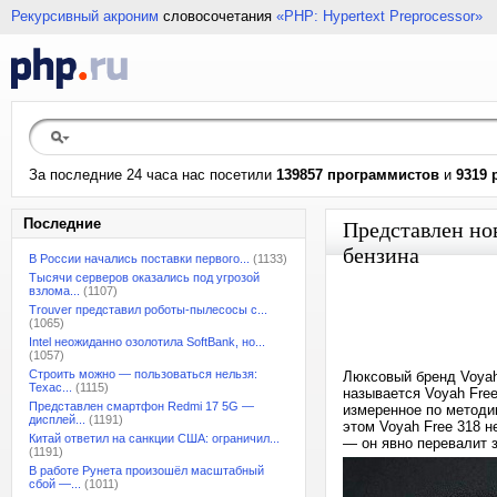
Рекурсивный акроним
словосочетания
«PHP: Hypertext Preprocessor»
За последние 24 часа нас посетили
139857 программистов
и
9319 
Последние
Представлен нов
бензина
В России начались поставки первого...
(1133)
Тысячи серверов оказались под угрозой
взлома...
(1107)
Trouver представил роботы-пылесосы с...
(1065)
Intel неожиданно озолотила SoftBank, но...
(1057)
Строить можно — пользоваться нельзя:
Люксовый бренд Voyah
Техас...
(1115)
называется Voyah Free
Представлен смартфон Redmi 17 5G —
измеренное по методик
дисплей...
(1191)
этом Voyah Free 318 н
Китай ответил на санкции США: ограничил...
— он явно перевалит з
(1191)
В работе Рунета произошёл масштабный
сбой —...
(1011)