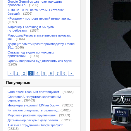
Google Gemini сможет сам находить
проблемы в...
(1206)
«Это на 100 % не то, что мы хотели»:
бывший...
(1306)
«Росатом» построит первый ветропарк в...
(1097)
Акционеры Samsung и SK hynix
потребовали...
(1074)
Марсоход Perseverance впервые показал,
как...
(1166)
Дефицит памяти грозит производству iPhone
18...
(1046)
Слежка под видом популярных
приложений:...
(1006)
OpenAI попросила суд отклонить иск Apple,...
(1203)
<
1
2
3
4
5
6
7
8
>
Популярные
США стали главным поставщиком...
(39954)
Character.AI запустила короткие ИИ-
сериалы...
(39463)
Инженеры уложили HBM на бок —...
(39238)
Китайские специалисты заявили,...
(34025)
Морские сражения, крупнейшая...
(33339)
Датамайнер раскрыл дату релиза...
(32236)
Тысячи сотрудников Google требуют...
(28315)