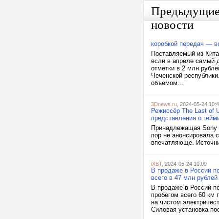
Предыдущи
новости
коробкой передач — вс
Поставляемый из Китая
если в апреле самый д
отметки в 2 млн рубле
Чеченской республики
объемом...
3Dnews.ru
, 2024-05-24 10:
Режиссёр The Last of 
представления о гейм
Принадлежащая Sony ка
пор не анонсировала с
впечатляюще. Источни
iXBT
, 2024-05-24 10:09
В продаже в России п
всего в 47 млн рублей
В продаже в России по
пробегом всего 60 км 
на чистом электричест
Силовая установка по