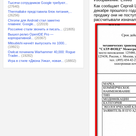
Тысячи сотрудников Google требуют...
Как сообщает Сергей 
(27640)
декабре прошлого год
Thermaltake представила блок питания,...
продажу они не поступ
(26256)
рассчитывали изначал
Chrome для Android стал заметно
плавнее: Google...
(22019)
Россияне стали звонить и писать...
(21805)
Вышел релиз OpenIDE Pro —
корпоративной...
(20367)
Mitsubishi начнёт выпускать по 1000...
(19921)
Owlcat починила Warhammer 40,000: Rogue
Trader...
(19282)
Игра в стиле «Джона Уика», новая...
(18802)