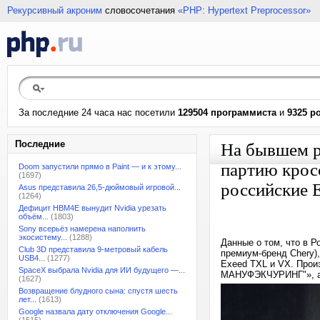
Рекурсивный акроним
словосочетания
«PHP: Hypertext Preprocessor»
За последние 24 часа нас посетили
129504 программиста
и
9325 р
Последние
На бывшем р
партию крос
Doom запустили прямо в Paint — и к этому...
(1697)
российские 
Asus представила 26,5-дюймовый игровой...
(1264)
Дефицит HBM4E вынудит Nvidia урезать
объём...
(1803)
Sony всерьёз намерена наполнить
экосистему...
(1288)
Данные о том, что в 
Club 3D представила 9-метровый кабель
премиум-бренд Chery)
USB4...
(1277)
Exeed TXL и VX. Прои
SpaceX выбрала Nvidia для ИИ будущего —...
МАНУФЭКЧУРИНГ"», а а
(1627)
Возвращение блудного сына: спустя шесть
лет...
(1613)
Google назвала дату отключения Google...