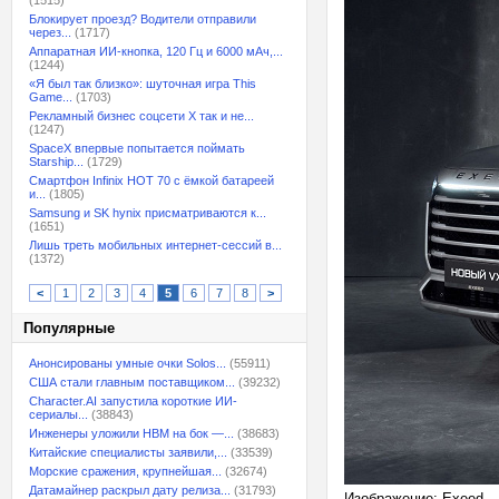
(1515)
Блокирует проезд? Водители отправили
через...
(1717)
Аппаратная ИИ-кнопка, 120 Гц и 6000 мАч,...
(1244)
«Я был так близко»: шуточная игра This
Game...
(1703)
Рекламный бизнес соцсети X так и не...
(1247)
SpaceX впервые попытается поймать
Starship...
(1729)
Смартфон Infinix HOT 70 с ёмкой батареей
и...
(1805)
Samsung и SK hynix присматриваются к...
(1651)
Лишь треть мобильных интернет-сессий в...
(1372)
<
1
2
3
4
5
6
7
8
>
Популярные
Анонсированы умные очки Solos...
(55911)
США стали главным поставщиком...
(39232)
Character.AI запустила короткие ИИ-
сериалы...
(38843)
Инженеры уложили HBM на бок —...
(38683)
Китайские специалисты заявили,...
(33539)
Морские сражения, крупнейшая...
(32674)
Датамайнер раскрыл дату релиза...
(31793)
Изображение: Exeed