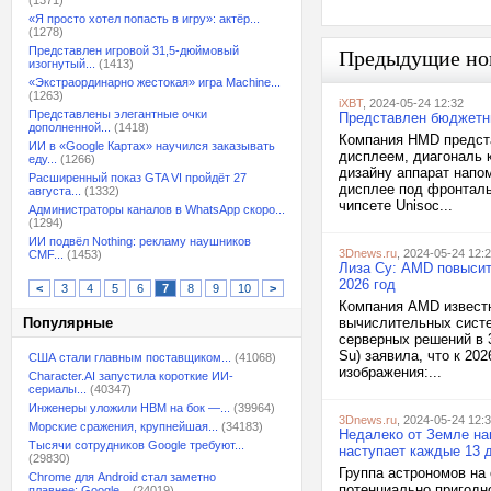
(1371)
«Я просто хотел попасть в игру»: актёр...
(1278)
Представлен игровой 31,5-дюймовый
Предыдущие но
изогнутый...
(1413)
«Экстраординарно жестокая» игра Machine...
(1263)
iXBT
, 2024-05-24 12:32
Представлены элегантные очки
Представлен бюджетн
дополненной...
(1418)
Компания HMD предста
ИИ в «Google Картах» научился заказывать
дисплеем, диагональ 
еду...
(1266)
дизайну аппарат напо
Расширенный показ GTA VI пройдёт 27
дисплее под фронталь
августа...
(1332)
чипсете Unisoc...
Администраторы каналов в WhatsApp скоро...
(1294)
ИИ подвёл Nothing: рекламу наушников
3Dnews.ru
, 2024-05-24 12:
CMF...
(1453)
Лиза Су: AMD повысит
2026 год
<
3
4
5
6
7
8
9
10
>
Компания AMD извест
Популярные
вычислительных систе
серверных решений в 3
Su) заявила, что к 20
США стали главным поставщиком...
(41068)
изображения:...
Character.AI запустила короткие ИИ-
сериалы...
(40347)
Инженеры уложили HBM на бок —...
(39964)
3Dnews.ru
, 2024-05-24 12:
Морские сражения, крупнейшая...
(34183)
Недалеко от Земле на
Тысячи сотрудников Google требуют...
наступает каждые 13 
(29830)
Группа астрономов на
Chrome для Android стал заметно
потенциально пригодн
плавнее: Google...
(24019)