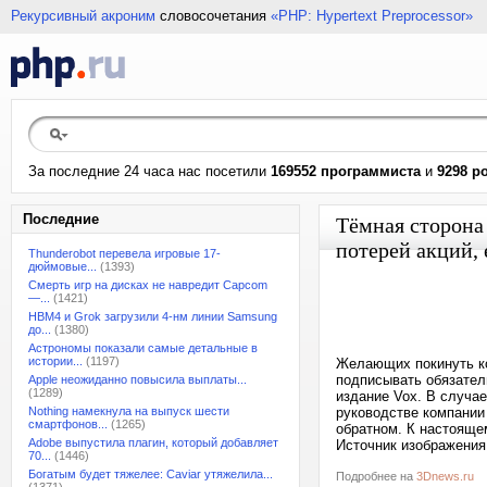
Рекурсивный акроним
словосочетания
«PHP: Hypertext Preprocessor»
За последние 24 часа нас посетили
169552 программиста
и
9298 р
Последние
Тёмная сторона
потерей акций,
Thunderobot перевела игровые 17-
дюймовые...
(1393)
Смерть игр на дисках не навредит Capcom
—...
(1421)
HBM4 и Grok загрузили 4-нм линии Samsung
до...
(1380)
Астрономы показали самые детальные в
истории...
(1197)
Желающих покинуть к
подписывать обязател
Apple неожиданно повысила выплаты...
(1289)
издание Vox. В случае
Nothing намекнула на выпуск шести
руководстве компании
смартфонов...
(1265)
обратном. К настояще
Adobe выпустила плагин, который добавляет
Источник изображения:
70...
(1446)
Богатым будет тяжелее: Caviar утяжелила...
Подробнее на
3Dnews.ru