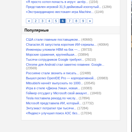
«Я просто хотел попасть в игру»: актёр...
(1154)
Представлен игровой 31,5-дюймовый изогнутый...
(1284)
«Экстраординарно жестокая» игра Machine...
(1144)
<
2
3
4
5
6
7
8
9
>
Популярные
США стали главным поставщиком...
(40660)
Character.AI запустила короткие ИИ-сериалы...
(40064)
Инженеры уложили HBM на бок —...
(39733)
Морские сражения, крупнейшая...
(33894)
Тысячи сотрудников Google требуют...
(29210)
Chrome для Android стал заметно плавнее: Google...
(23569)
Россияне стали звонить и писать...
(22488)
Вышел релиз OpenIDE Pro — корпоративной...
(20983)
Mitsubishi начнёт выпускать по 1000...
(20545)
Игра в стиле «Джона Уика», новая...
(19383)
Геймер отсудил у Microsoft свой аккаунт...
(18493)
Tesla поставила рекорд по числу...
(17894)
Microsoft представила ИИ, который...
(17732)
Энтузиаст потратил три тысячи...
(17284)
«Яндекс» улучшил поиск АЗС без...
(17034)