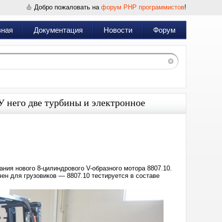
Добро пожаловать на
форум PHP программистов
!
вная
Документация
Новости
Форум
У него две турбины и электронное
Дата:
2024-
05-
24
14:01
ия нового 8-цилиндрового V-образного мотора 8807.10.
ен для грузовиков — 8807.10 тестируется в составе