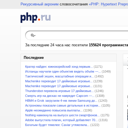
Рекурсивный акроним
словосочетания
«PHP: Hypertext Prepr
За последние 24 часа нас посетили
155624 программист
Последние
Кратер найден: южнокорейский зонд первым...
(1171)
Испанцы научили один объектив видеть объём —...
(1049)
Тактический экшен, масштабные операции и...
(1492)
Machenike переводит 17-дюймовые игровые...
(1239)
Machenike переводит 17-дюймовые игровые...
(1131)
Thunderobot перевела игровые 17-дюймовые...
(1246)
Смерть игр на дисках не навредит Capcom —...
(1308)
HBM4 и Grok загрузили 4-нм линии Samsung до...
(1243)
Астрономы показали самые детальные в истории...
(1105)
Apple неожиданно повысила выплаты...
(1196)
Nothing намекнула на выпуск шести смартфонов...
(1175)
Adobe выпустила плагин, который добавляет 70...
(1316)
Богатым будет тяжелее: Caviar утяжелила...
(1222)