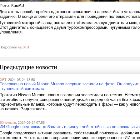
Фото: КамАЗ
Двигатель прошёл приёмо-сдаточные испытания в апреле: было установл
заданию. В конце апреля его отправили для проведения полевых испыта
Тутаевский моторный завод поставляет «Гомсельмашу» двигатели мощнос
Этот двигатель оснащается двумя турбокомпрессорами, чугунными голо
управления.
Подробнее на
iXBT
Предыдущие новости
iXBT
, 2024-05-24 13:50
Совершенно новый Nissan Murano впервые засняли на фото. Он получит ди
ступенчатый «автомат»
Прототип Nissan Murano нового поколения засветился на тестах. Несмот
автомобиль получит совершенно новый дизайн передней части без харак
горизонтальные планки, которые будут переходить в фары — как у новог
на ножках. Задняя часть...
3Dnews.ru
, 2024-05-24 07:58
ИИ Google предложил добавлять в пиццу клей, чтобы сыр не соскальзы
Google продолжает активно развивать собственный поисковик, добавляя 
интеллекта. Не так давно в сервисе появились сгенерированные ИИ отве