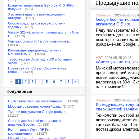
(757)
Предыдущие но
Владелец видеокарты GeForce RTX 4090
получил...
(573)
X изменит правила вознаграждений
3Dnews.ru
, 2024-05-25 06:
авторам,...
(557)
Google бесплатно раз
Google представила новую систему
аккаунтом G Suite
кодовых...
(852)
Ряду пользователей с 
Galaxy S25 FE получит ранний доступ к One
сохранить до нынешне
UI...
(1719)
некоторые из них даж
Чертежи Boeing 737 и 787 появились в...
изображения: Google...
(1033)
Компактная зарядка-«карточка» с
мощностью 80...
(1699)
iXBT
, 2024-05-25 09:48
Турбо-версия Dimensity 7500 и большой
«Аист» уже не тот, ка
экран...
(1635)
Минский мотовелозаво
Новая статья: Corsair Cove — лихая
гавань....
(1493)
производителей мотоц
новый велосипед «Аист
<
1
2
3
4
5
6
7
8
>
велосипед из 80-х. С
электрический...
Популярные
3Dnews.ru
, 2024-05-25 08:
США стали главным поставщиком...
(41700)
К следующему году Ки
Морские сражения, крупнейшая...
(34844)
сверхбыстрой зарядки
Тысячи сотрудников Google требуют...
Технологии быстрой з
(31105)
автопроизводителями, 
Chrome для Android стал заметно
тяговых батарей. В ит
плавнее: Google...
(24918)
поставщиком электром
Вышел релиз OpenIDE Pro —
корпоративной...
(21527)
Mitsubishi начнёт выпускать по 1000...