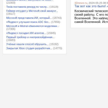
(21003)
3Dnews.ru
, 2024-05-25 08:
Так вот как это было!
Tesla поставила рекорд по числу...
(19119)
Космический телескоп
Геймер отсудил у Microsoft свой аккаунт...
(19117)
своей работы. С его 
Microsoft представила ИИ, который...
(18743)
Вселенной. Это наблю
самой Вселенной. Исто
«Яндекс» улучшил поиск АЗС без...
(17656)
Microsoft и Mistral обменяются моделями...
(17306)
«Яндекс» посадил ИИ-агентов...
(15945)
Первый трейлер и «непревзойдённая...
(15683)
Учёные нашли способ обрушить...
(15192)
Закрытая Xbox студия-разработчик...
(14770)