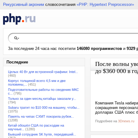
Рекурсивный акроним
словосочетания
«PHP: Hypertext Preprocessor»
За последние 24 часа нас посетили
146080 программистов
и
9329 
Последние
После волны ув
до $360 000 в го
Целых 40 Вт для встроенной графики: Intel...
(460)
Корпус толщиной всего 4,5 мм и две
половины,...
(451)
Подготовительные работы по сведению МКС
с...
(795)
Только за один месяц китайцы заказали у...
(794)
Компания Tesla набира
сокращения персонала
Subaru тратит по $10 000 на машину, чтобы...
(1075)
долларах США плюс бо
Память на чипах CXMT покорила рубеж...
(1208)
Подробнее на
3Dnews.ru
Китай обошёл США по расходам на
научные...
(1280)
Бывший сотрудник SK hynix, передавший...