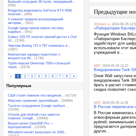
Бывший сотрудник SK hynix, передавший...
(830)
Предыдущие но
Владелец видеокарты GeForce RTX 4090
получил...
(666)
X изменит правила вознаграждений
авторам,...
(652)
3Dnews.ru
, 2024-05-25 12:
«Лаборатория Касперс
Google представила новую систему
кодовых...
(941)
Функция Windows BitL
Galaxy S25 FE получит ранний доступ к One
«Лаборатории Касперс
UI...
(1760)
задействует для шифр
Чертежи Boeing 737 и 787 появились в...
использовали этот вы
(1087)
учреждений в...
Компактная зарядка-«карточка» с
мощностью 80...
(1736)
Турбо-версия Dimensity 7500 и большой
iXBT
, 2024-05-25 12:22
экран...
(1674)
Внедорожники Tank 500
Great Wall запустила 
<
1
2
3
4
5
6
7
8
>
внедорожника Tank 30
брать в расчет стоимо
Популярные
скидка позволяет сэко
США стали главным поставщиком...
(41724)
Морские сражения, крупнейшая...
(34866)
iXBT
, 2024-05-25 11:39
Тысячи сотрудников Google требуют...
В России переписали ц
(31156)
В России изменилась 
Chrome для Android стал заметно
атмосферным двигател
плавнее: Google...
(24949)
рублей, минимальная 
Вышел релиз OpenIDE Pro —
предлагается дилером
корпоративной...
(21545)
других...
Mitsubishi начнёт выпускать по 1000...
(21012)