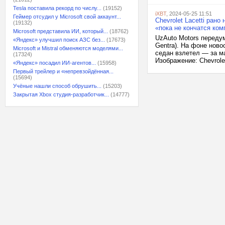
Tesla поставила рекорд по числу...
(19152)
iXBT
, 2024-05-25 11:51
Геймер отсудил у Microsoft свой аккаунт...
Chevrolet Lacetti ран
(19132)
«пока не кончатся ко
Microsoft представила ИИ, который...
(18762)
UzAuto Motors передум
«Яндекс» улучшил поиск АЗС без...
(17673)
Gentra). На фоне ново
Microsoft и Mistral обменяются моделями...
седан взлетел — за ма
(17324)
Изображение: Chevrole
«Яндекс» посадил ИИ-агентов...
(15958)
Первый трейлер и «непревзойдённая...
(15694)
Учёные нашли способ обрушить...
(15203)
Закрытая Xbox студия-разработчик...
(14777)