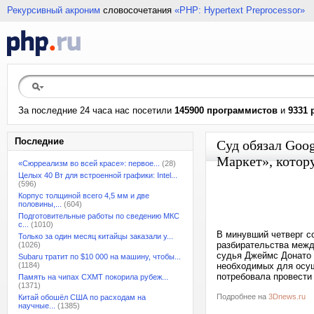
Рекурсивный акроним
словосочетания
«PHP: Hypertext Preprocessor»
За последние 24 часа нас посетили
145900 программистов
и
9331 
Последние
Суд обязал Goog
Маркет», котор
«Сюрреализм во всей красе»: первое...
(28)
Целых 40 Вт для встроенной графики: Intel...
(596)
Корпус толщиной всего 4,5 мм и две
половины,...
(604)
Подготовительные работы по сведению МКС
с...
(1010)
В минувший четверг с
Только за один месяц китайцы заказали у...
разбирательства межд
(1026)
судья Джеймс Донато (
Subaru тратит по $10 000 на машину, чтобы...
(1184)
необходимых для осущ
потребовала провести
Память на чипах CXMT покорила рубеж...
(1371)
Подробнее на
3Dnews.ru
Китай обошёл США по расходам на
научные...
(1385)